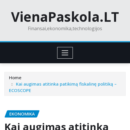
Skip
VienaPaskola.LT
to
content
Finansai,ekonomika,technologijos
Home
Kai augimas atitinka patikimą fiskalinę politiką –
ECOSCOPE
EKONOMIKA
Kai augimas atitinka