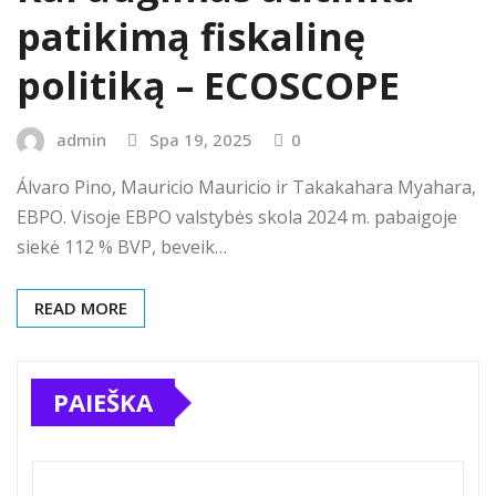
patikimą fiskalinę
politiką – ECOSCOPE
admin
Spa 19, 2025
0
Álvaro Pino, Mauricio Mauricio ir Takakahara Myahara,
EBPO. Visoje EBPO valstybės skola 2024 m. pabaigoje
siekė 112 % BVP, beveik…
READ MORE
PAIEŠKA