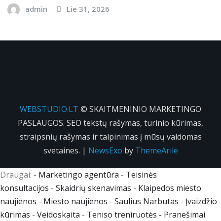
admin
Lie 31, 2026
WEBSTUDIO.LT
© SKAITMENINIO MARKETINGO
PASLAUGOS. SEO tekstų rašymas, turinio kūrimas,
straipsnių rašymas ir talpinimas į mūsų valdomas
svetaines.
|
NewsExo
by
ThemeArile
Draugai: -
Marketingo agentūra
-
Teisinės
konsultacijos
-
Skaidrių skenavimas
-
Klaipedos miesto
naujienos
-
Miesto naujienos
-
Saulius Narbutas
-
Įvaizdžio
kūrimas
-
Veidoskaita
-
Teniso treniruotės
- Pranešimai