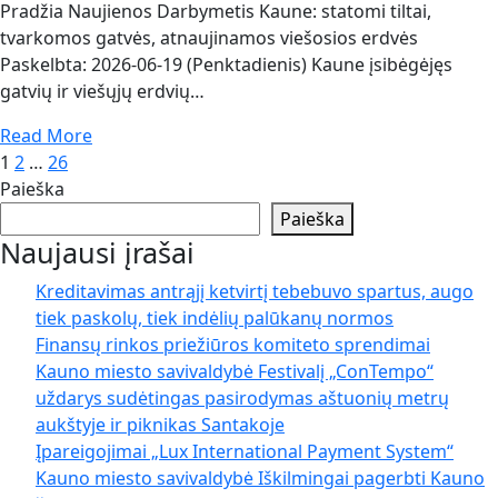
Pradžia Naujienos Darbymetis Kaune: statomi tiltai,
tvarkomos gatvės, atnaujinamos viešosios erdvės
Paskelbta: 2026-06-19 (Penktadienis) Kaune įsibėgėjęs
gatvių ir viešųjų erdvių…
Read More
Įrašų
1
2
…
26
Paieška
puslapiavimas
Paieška
Naujausi įrašai
Kreditavimas antrąjį ketvirtį tebebuvo spartus, augo
tiek paskolų, tiek indėlių palūkanų normos
Finansų rinkos priežiūros komiteto sprendimai
Kauno miesto savivaldybė Festivalį „ConTempo“
uždarys sudėtingas pasirodymas aštuonių metrų
aukštyje ir piknikas Santakoje
Įpareigojimai „Lux International Payment System“
Kauno miesto savivaldybė Iškilmingai pagerbti Kauno