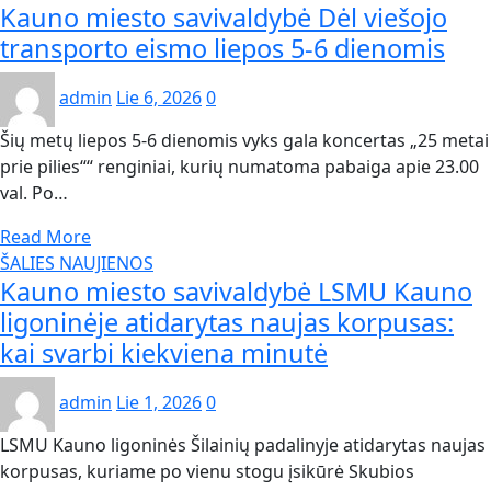
Kauno miesto savivaldybė Dėl viešojo
transporto eismo liepos 5-6 dienomis
admin
Lie 6, 2026
0
Šių metų liepos 5-6 dienomis vyks gala koncertas „25 metai
prie pilies““ renginiai, kurių numatoma pabaiga apie 23.00
val. Po…
Read More
ŠALIES NAUJIENOS
Kauno miesto savivaldybė LSMU Kauno
ligoninėje atidarytas naujas korpusas:
kai svarbi kiekviena minutė
admin
Lie 1, 2026
0
LSMU Kauno ligoninės Šilainių padalinyje atidarytas naujas
korpusas, kuriame po vienu stogu įsikūrė Skubios