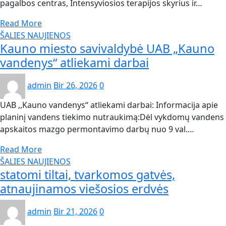
pagalbos centras, Intensyviosios terapijos skyrius ir…
Read More
ŠALIES NAUJIENOS
Kauno miesto savivaldybė UAB „Kauno
vandenys“ atliekami darbai
admin
Bir 26, 2026
0
UAB ,,Kauno vandenys“ atliekami darbai: Informacija apie
planinį vandens tiekimo nutraukimą:Dėl vykdomų vandens
apskaitos mazgo permontavimo darbų nuo 9 val.…
Read More
ŠALIES NAUJIENOS
statomi tiltai, tvarkomos gatvės,
atnaujinamos viešosios erdvės
admin
Bir 21, 2026
0