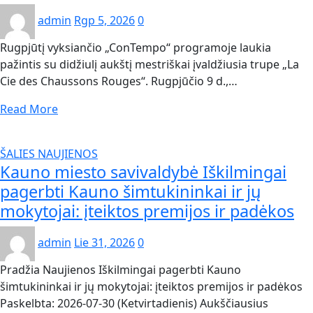
admin
Rgp 5, 2026
0
Rugpjūtį vyksiančio „ConTempo“ programoje laukia
pažintis su didžiulį aukštį mestriškai įvaldžiusia trupe „La
Cie des Chaussons Rouges“. Rugpjūčio 9 d.,…
Read More
ŠALIES NAUJIENOS
Kauno miesto savivaldybė Iškilmingai
pagerbti Kauno šimtukininkai ir jų
mokytojai: įteiktos premijos ir padėkos
admin
Lie 31, 2026
0
Pradžia Naujienos Iškilmingai pagerbti Kauno
šimtukininkai ir jų mokytojai: įteiktos premijos ir padėkos
Paskelbta: 2026-07-30 (Ketvirtadienis) Aukščiausius