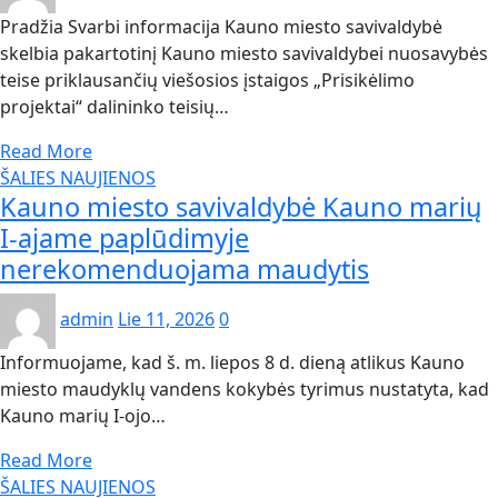
Pradžia Svarbi informacija Kauno miesto savivaldybė
skelbia pakartotinį Kauno miesto savivaldybei nuosavybės
teise priklausančių viešosios įstaigos „Prisikėlimo
projektai“ dalininko teisių…
Read More
ŠALIES NAUJIENOS
Kauno miesto savivaldybė Kauno marių
I-ajame paplūdimyje
nerekomenduojama maudytis
admin
Lie 11, 2026
0
Informuojame, kad š. m. liepos 8 d. dieną atlikus Kauno
miesto maudyklų vandens kokybės tyrimus nustatyta, kad
Kauno marių I-ojo…
Read More
ŠALIES NAUJIENOS