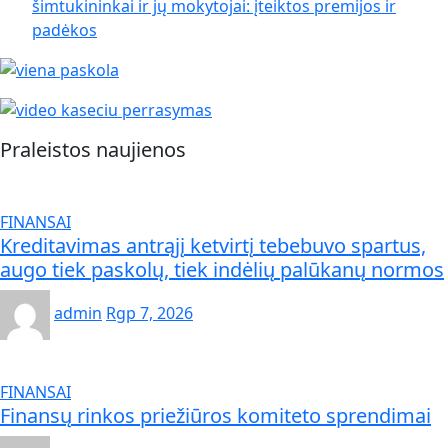
šimtukininkai ir jų mokytojai: įteiktos premijos ir
padėkos
Praleistos naujienos
FINANSAI
Kreditavimas antrąjį ketvirtį tebebuvo spartus,
augo tiek paskolų, tiek indėlių palūkanų normos
admin
Rgp 7, 2026
FINANSAI
Finansų rinkos priežiūros komiteto sprendimai