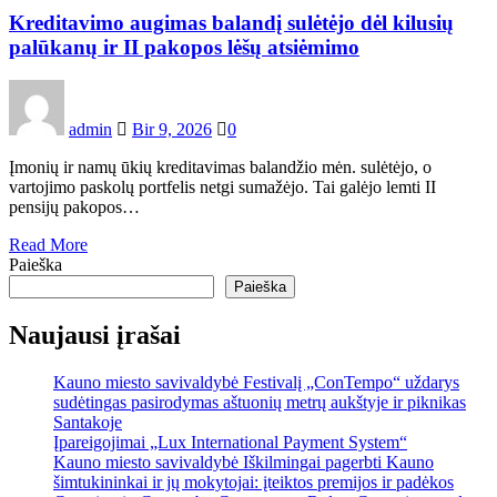
Kreditavimo augimas balandį sulėtėjo dėl kilusių
palūkanų ir II pakopos lėšų atsiėmimo
admin
Bir 9, 2026
0
Įmonių ir namų ūkių kreditavimas balandžio mėn. sulėtėjo, o
vartojimo paskolų portfelis netgi sumažėjo. Tai galėjo lemti II
pensijų pakopos…
Read More
Paieška
Paieška
Naujausi įrašai
Kauno miesto savivaldybė Festivalį „ConTempo“ uždarys
sudėtingas pasirodymas aštuonių metrų aukštyje ir piknikas
Santakoje
Įpareigojimai „Lux International Payment System“
Kauno miesto savivaldybė Iškilmingai pagerbti Kauno
šimtukininkai ir jų mokytojai: įteiktos premijos ir padėkos