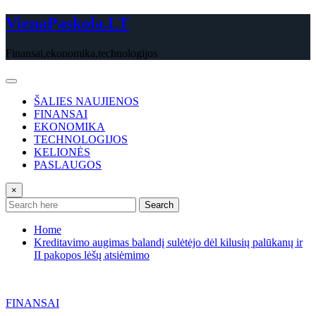
Skip
VienaPaskola.LT
to
content
Finansai,ekonomika,technologijos
ŠALIES NAUJIENOS
FINANSAI
EKONOMIKA
TECHNOLOGIJOS
KELIONĖS
PASLAUGOS
×
Search
Home
Kreditavimo augimas balandį sulėtėjo dėl kilusių palūkanų ir
II pakopos lėšų atsiėmimo
FINANSAI