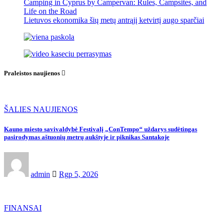
Camping in Cyprus by Campervan: Rules, Campsites, and
Life on the Road
Lietuvos ekonomika šių metų antrąjį ketvirtį augo sparčiai
Praleistos naujienos
ŠALIES NAUJIENOS
Kauno miesto savivaldybė Festivalį „ConTempo“ uždarys sudėtingas
pasirodymas aštuonių metrų aukštyje ir piknikas Santakoje
admin
Rgp 5, 2026
FINANSAI