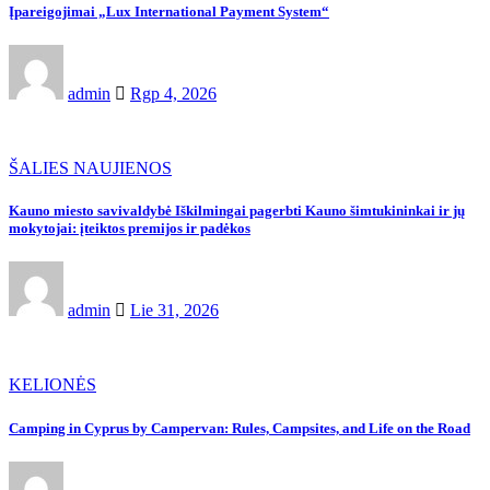
Įpareigojimai „Lux International Payment System“
admin
Rgp 4, 2026
ŠALIES NAUJIENOS
Kauno miesto savivaldybė Iškilmingai pagerbti Kauno šimtukininkai ir jų
mokytojai: įteiktos premijos ir padėkos
admin
Lie 31, 2026
KELIONĖS
Camping in Cyprus by Campervan: Rules, Campsites, and Life on the Road