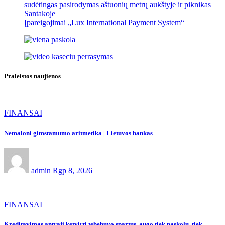
sudėtingas pasirodymas aštuonių metrų aukštyje ir piknikas
Santakoje
Įpareigojimai „Lux International Payment System“
Praleistos naujienos
FINANSAI
Nemaloni gimstamumo aritmetika | Lietuvos bankas
admin
Rgp 8, 2026
FINANSAI
Kreditavimas antrąjį ketvirtį tebebuvo spartus, augo tiek paskolų, tiek