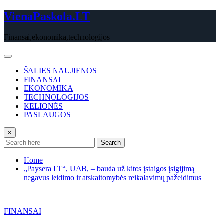
Skip
VienaPaskola.LT
to
content
Finansai,ekonomika,technologijos
ŠALIES NAUJIENOS
FINANSAI
EKONOMIKA
TECHNOLOGIJOS
KELIONĖS
PASLAUGOS
×
Search
Home
„Paysera LT“, UAB, – bauda už kitos įstaigos įsigijimą
negavus leidimo ir atskaitomybės reikalavimų pažeidimus
FINANSAI