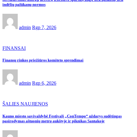
indėlių palūkanų normos
admin
Rgp 7, 2026
FINANSAI
Finansų rinkos priežiūros komiteto sprendimai
admin
Rgp 6, 2026
ŠALIES NAUJIENOS
Kauno miesto savivaldybė Festivalį „ConTempo“ uždarys sudėtingas
pasirodymas aštuonių metrų aukštyje ir piknikas Santakoje