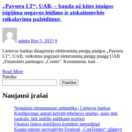
„Paysera LT“, UAB, – bauda už kitos įstaigos
įsigijimą negavus leidimo ir atskaitomybės
reikalavimų pažeidimus
admin
Rgs 5, 2025
0
Lietuvos bankas išnagrinėjo elektroninių pinigų įstaigos „Paysera
LT“, UAB, veiksmus įsigyjant elektroninių pinigų įstaigą UAB
„Finansinės paslaugos „Contis“. Konstatuota, kad…
Read More
Paieška
Paieška
Naujausi įrašai
Nemaloni gimstamumo aritmetika | Lietuvos bankas
Kreditavimas antrąjį ketvirtį tebebuvo spartus, augo tiek
paskolų, tiek indėlių palūkanų normos
Finansų rinkos priežiūros komiteto sprendimai
Kauno miesto savivaldybė Festivalį „ConTempo“ uždarys