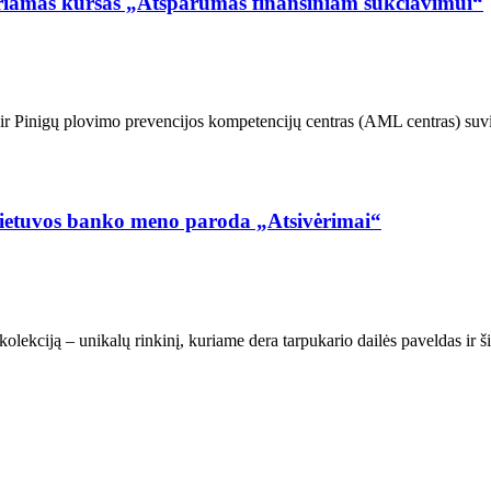
eriamas kursas „Atsparumas finansiniam sukčiavimui“
r Pinigų plovimo prevencijos kompetencijų centras (AML centras) suvi
 Lietuvos banko meno paroda „Atsivėrimai“
kolekciją – unikalų rinkinį, kuriame dera tarpukario dailės paveldas ir 