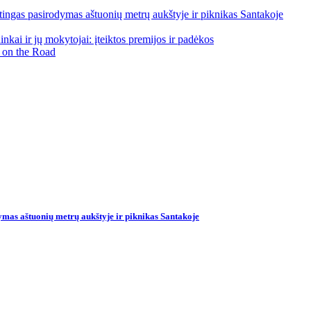
ngas pasirodymas aštuonių metrų aukštyje ir piknikas Santakoje
kai ir jų mokytojai: įteiktos premijos ir padėkos
 on the Road
mas aštuonių metrų aukštyje ir piknikas Santakoje