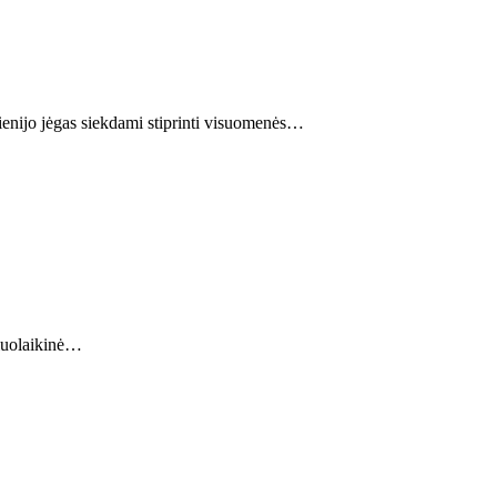
enijo jėgas siekdami stiprinti visuomenės…
šiuolaikinė…