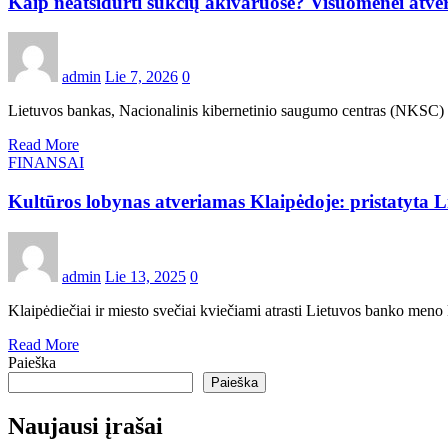
Kaip neatsidurti sukčių akivaruose? Visuomenei atv
admin
Lie 7, 2026
0
Lietuvos bankas, Nacionalinis kibernetinio saugumo centras (NKSC) i
Read More
FINANSAI
Kultūros lobynas atveriamas Klaipėdoje: pristatyta
admin
Lie 13, 2025
0
Klaipėdiečiai ir miesto svečiai kviečiami atrasti Lietuvos banko meno 
Read More
Paieška
Paieška
Naujausi įrašai