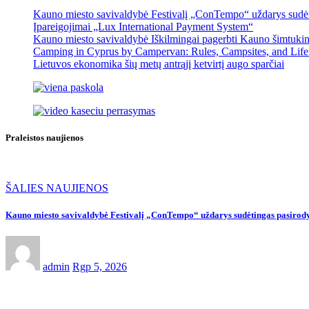
Kauno miesto savivaldybė Festivalį „ConTempo“ uždarys sudėti
Įpareigojimai „Lux International Payment System“
Kauno miesto savivaldybė Iškilmingai pagerbti Kauno šimtukinin
Camping in Cyprus by Campervan: Rules, Campsites, and Life
Lietuvos ekonomika šių metų antrąjį ketvirtį augo sparčiai
Praleistos naujienos
ŠALIES NAUJIENOS
Kauno miesto savivaldybė Festivalį „ConTempo“ uždarys sudėtingas pasirody
admin
Rgp 5, 2026