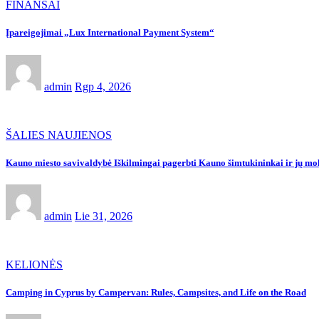
FINANSAI
Įpareigojimai „Lux International Payment System“
admin
Rgp 4, 2026
ŠALIES NAUJIENOS
Kauno miesto savivaldybė Iškilmingai pagerbti Kauno šimtukininkai ir jų moky
admin
Lie 31, 2026
KELIONĖS
Camping in Cyprus by Campervan: Rules, Campsites, and Life on the Road