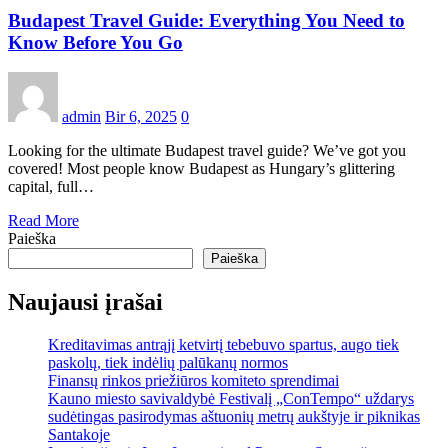
Budapest Travel Guide: Everything You Need to
Know Before You Go
admin
Bir 6, 2025
0
Looking for the ultimate Budapest travel guide? We’ve got you
covered! Most people know Budapest as Hungary’s glittering
capital, full…
Read More
Paieška
Paieška
Naujausi įrašai
Kreditavimas antrąjį ketvirtį tebebuvo spartus, augo tiek
paskolų, tiek indėlių palūkanų normos
Finansų rinkos priežiūros komiteto sprendimai
Kauno miesto savivaldybė Festivalį „ConTempo“ uždarys
sudėtingas pasirodymas aštuonių metrų aukštyje ir piknikas
Santakoje