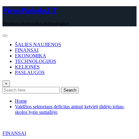
Skip
VienaPaskola.LT
to
content
Finansai,ekonomika,technologijos
ŠALIES NAUJIENOS
FINANSAI
EKONOMIKA
TECHNOLOGIJOS
KELIONĖS
PASLAUGOS
×
Search
Home
Valdžios sektoriaus deficitas antrąjį ketvirtį didėjo toliau,
skolos lygis sumažėjo
FINANSAI