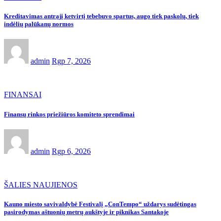
Kreditavimas antrąjį ketvirtį tebebuvo spartus, augo tiek paskolų, tiek
indėlių palūkanų normos
admin
Rgp 7, 2026
FINANSAI
Finansų rinkos priežiūros komiteto sprendimai
admin
Rgp 6, 2026
ŠALIES NAUJIENOS
Kauno miesto savivaldybė Festivalį „ConTempo“ uždarys sudėtingas
pasirodymas aštuonių metrų aukštyje ir piknikas Santakoje