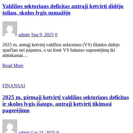
Valdžios sektoriaus deficitas antrąjį ketvirtį didėjo
toliau, skolos lygis sumažėjo
admin
Spa 9, 2025
0
2025 m. antrąjį ketvirtį valdžios sektoriaus (VS) išlaidos didėjo
sparčiau nei pajamos, o tai lėmė VS balanso suprastėjimą iki
atitinkamai…
Read More
FINANSAI
2025 m. pirmąjį ketvirtį valdžios sektoriaus deficitas
ir skolos lygis išaugo, antrąjį ketvirtį tikimasi
pagerėjimo
admin
Lie 23, 2025
0