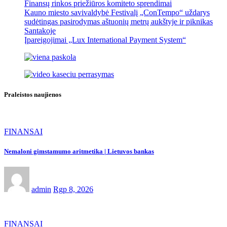
Finansų rinkos priežiūros komiteto sprendimai
Kauno miesto savivaldybė Festivalį „ConTempo“ uždarys
sudėtingas pasirodymas aštuonių metrų aukštyje ir piknikas
Santakoje
Įpareigojimai „Lux International Payment System“
Praleistos naujienos
FINANSAI
Nemaloni gimstamumo aritmetika | Lietuvos bankas
admin
Rgp 8, 2026
FINANSAI