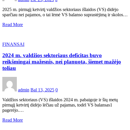
2025 m. pirmąjį ketvirtį valdžios sektoriaus išlaidos (VS) didėjo
sparčiau nei pajamos, o tai lėmė VS balanso suprastėjimą ir skolos…
Read More
FINANSAI
2024 m. valdžios sektoriaus deficitas buvo
reikšmingai mažesnis, nei planuota, šiemet mažėjo
toliau
admin
Bal 13, 2025
0
Valdžios sektoriaus (VS) išlaidos 2024 m. pabaigoje ir šių metų
pirmąjį ketvirtį didėjo lėčiau už pajamas, todėl VS balansas1
pagerėjo.…
Read More