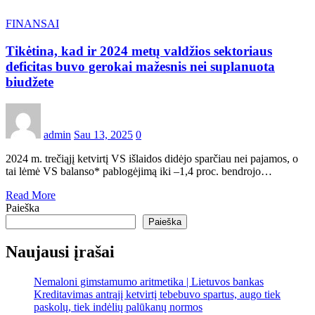
FINANSAI
Tikėtina, kad ir 2024 metų valdžios sektoriaus
deficitas buvo gerokai mažesnis nei suplanuota
biudžete
admin
Sau 13, 2025
0
2024 m. trečiąjį ketvirtį VS išlaidos didėjo sparčiau nei pajamos, o
tai lėmė VS balanso* pablogėjimą iki –1,4 proc. bendrojo…
Read More
Paieška
Paieška
Naujausi įrašai
Nemaloni gimstamumo aritmetika | Lietuvos bankas
Kreditavimas antrąjį ketvirtį tebebuvo spartus, augo tiek
paskolų, tiek indėlių palūkanų normos