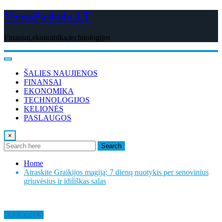
Skip
VienaPaskola.LT
to
content
Finansai,ekonomika,technologijos
ŠALIES NAUJIENOS
FINANSAI
EKONOMIKA
TECHNOLOGIJOS
KELIONĖS
PASLAUGOS
×
Search
Home
Atraskite Graikijos magiją: 7 dienų nuotykis per senovinius
griuvėsius ir idiliškas salas
KELIONĖS