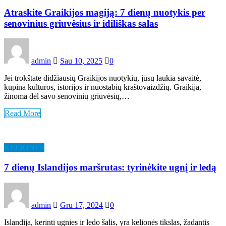
Atraskite Graikijos magiją: 7 dienų nuotykis per
senovinius griuvėsius ir idiliškas salas
admin
Sau 10, 2025
0
Jei trokštate didžiausių Graikijos nuotykių, jūsų laukia savaitė,
kupina kultūros, istorijos ir nuostabių kraštovaizdžių. Graikija,
žinoma dėl savo senovinių griuvėsių,…
Read More
KELIONĖS
7 dienų Islandijos maršrutas: tyrinėkite ugnį ir ledą
admin
Gru 17, 2024
0
Islandija, kerinti ugnies ir ledo šalis, yra kelionės tikslas, žadantis