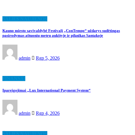
ŠALIES NAUJIENOS
Kauno miesto savivaldybė Festivalį „ConTempo“ uždarys sudėtingas
pasirodymas aštuonių metrų aukštyje ir piknikas Santakoje
admin
Rgp 5, 2026
FINANSAI
Įpareigojimai „Lux International Payment System“
admin
Rgp 4, 2026
ŠALIES NAUJIENOS