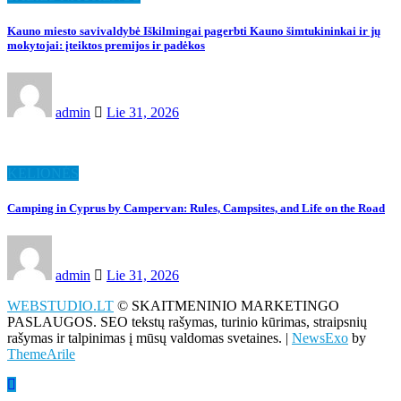
Kauno miesto savivaldybė Iškilmingai pagerbti Kauno šimtukininkai ir jų
mokytojai: įteiktos premijos ir padėkos
admin
Lie 31, 2026
KELIONĖS
Camping in Cyprus by Campervan: Rules, Campsites, and Life on the Road
admin
Lie 31, 2026
WEBSTUDIO.LT
© SKAITMENINIO MARKETINGO
PASLAUGOS. SEO tekstų rašymas, turinio kūrimas, straipsnių
rašymas ir talpinimas į mūsų valdomas svetaines.
|
NewsExo
by
ThemeArile