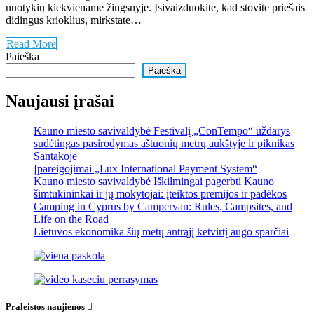
nuotykių kiekviename žingsnyje. Įsivaizduokite, kad stovite priešais
didingus krioklius, mirkstate…
Read More
Paieška
Paieška
Naujausi įrašai
Kauno miesto savivaldybė Festivalį „ConTempo“ uždarys
sudėtingas pasirodymas aštuonių metrų aukštyje ir piknikas
Santakoje
Įpareigojimai „Lux International Payment System“
Kauno miesto savivaldybė Iškilmingai pagerbti Kauno
šimtukininkai ir jų mokytojai: įteiktos premijos ir padėkos
Camping in Cyprus by Campervan: Rules, Campsites, and
Life on the Road
Lietuvos ekonomika šių metų antrąjį ketvirtį augo sparčiai
Praleistos naujienos