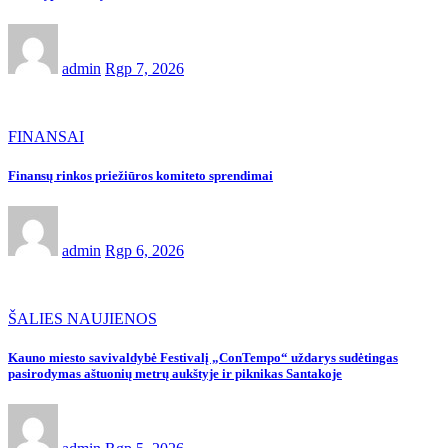
admin
Rgp 7, 2026
FINANSAI
Finansų rinkos priežiūros komiteto sprendimai
admin
Rgp 6, 2026
ŠALIES NAUJIENOS
Kauno miesto savivaldybė Festivalį „ConTempo“ uždarys sudėtingas
pasirodymas aštuonių metrų aukštyje ir piknikas Santakoje