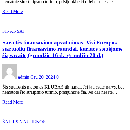
nematote šio straipsnio turinio, prisijunkite čia. Jei dar nesate…
Read More
FINANSAI
Savaitės finansavimo apvalinimas! Visi Europos
startuolių finansavimo raundai, kuriuos stebėjome
šią savaitę (gruodžio 16 d.–gruodžio 20 d.)
admin
Gru 20, 2024
0
Šis straipsnis matomas KLUBAS tik nariai. Jei jau esate narys, bet
nematote šio straipsnio turinio, prisijunkite čia. Jei dar nesate…
Read More
ŠALIES NAUJIENOS