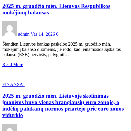
2025 m. gruodžio mėn. Lietuvos Respublikos
mokėjimų balansas
admin
Vas 14, 2026
0
Šiandien Lietuvos bankas paskelbė 2025 m. gruodžio mėn.
mokėjimų balanso duomenis, jie rodo, kad: einamosios sąskaitos
balanso (ESB) perviršis, palyginti…
Read More
FINANSAI
2025 m. gruodžio mėn. Lietuvoje skolinimas
įmonėms buvo vienas brangiausių euro zonoje, o
indėlių palūkanų normos priartėjo prie euro zonos
vidurkio