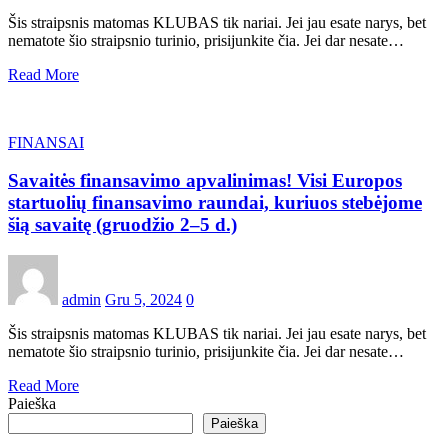
Šis straipsnis matomas KLUBAS tik nariai. Jei jau esate narys, bet
nematote šio straipsnio turinio, prisijunkite čia. Jei dar nesate…
Read More
FINANSAI
Savaitės finansavimo apvalinimas! Visi Europos
startuolių finansavimo raundai, kuriuos stebėjome
šią savaitę (gruodžio 2–5 d.)
admin
Gru 5, 2024
0
Šis straipsnis matomas KLUBAS tik nariai. Jei jau esate narys, bet
nematote šio straipsnio turinio, prisijunkite čia. Jei dar nesate…
Read More
Paieška
Paieška