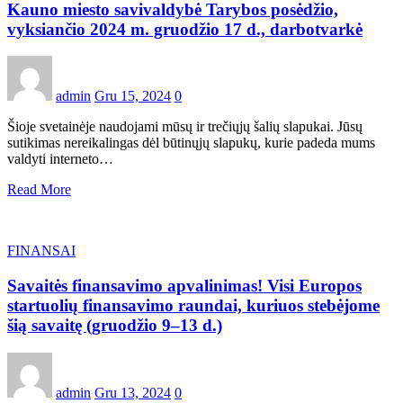
Kauno miesto savivaldybė Tarybos posėdžio,
vyksiančio 2024 m. gruodžio 17 d., darbotvarkė
admin
Gru 15, 2024
0
Šioje svetainėje naudojami mūsų ir trečiųjų šalių slapukai. Jūsų
sutikimas nereikalingas dėl būtinųjų slapukų, kurie padeda mums
valdyti interneto…
Read More
FINANSAI
Savaitės finansavimo apvalinimas! Visi Europos
startuolių finansavimo raundai, kuriuos stebėjome
šią savaitę (gruodžio 9–13 d.)
admin
Gru 13, 2024
0