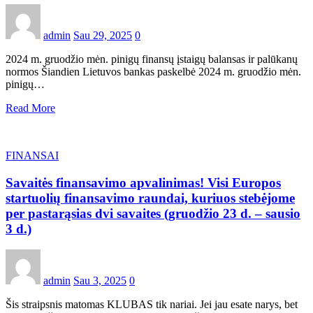
admin
Sau 29, 2025
0
2024 m. gruodžio mėn. pinigų finansų įstaigų balansas ir palūkanų
normos Šiandien Lietuvos bankas paskelbė 2024 m. gruodžio mėn.
pinigų…
Read More
FINANSAI
Savaitės finansavimo apvalinimas! Visi Europos
startuolių finansavimo raundai, kuriuos stebėjome
per pastarąsias dvi savaites (gruodžio 23 d. – sausio
3 d.)
admin
Sau 3, 2025
0
Šis straipsnis matomas KLUBAS tik nariai. Jei jau esate narys, bet