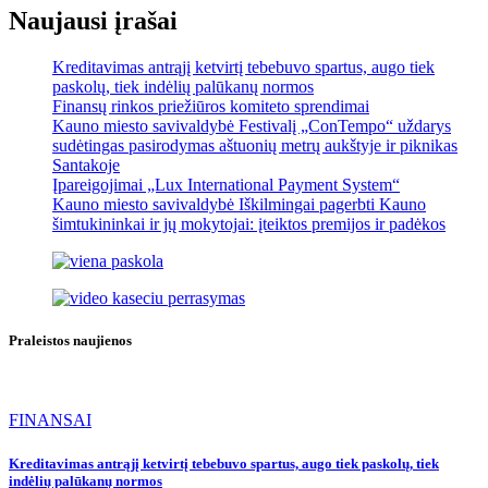
Naujausi įrašai
Kreditavimas antrąjį ketvirtį tebebuvo spartus, augo tiek
paskolų, tiek indėlių palūkanų normos
Finansų rinkos priežiūros komiteto sprendimai
Kauno miesto savivaldybė Festivalį „ConTempo“ uždarys
sudėtingas pasirodymas aštuonių metrų aukštyje ir piknikas
Santakoje
Įpareigojimai „Lux International Payment System“
Kauno miesto savivaldybė Iškilmingai pagerbti Kauno
šimtukininkai ir jų mokytojai: įteiktos premijos ir padėkos
Praleistos naujienos
FINANSAI
Kreditavimas antrąjį ketvirtį tebebuvo spartus, augo tiek paskolų, tiek
indėlių palūkanų normos