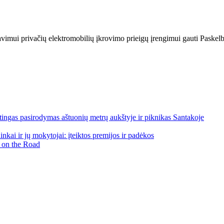
nsavimui privačių elektromobilių įkrovimo prieigų įrengimui gauti Pask
ngas pasirodymas aštuonių metrų aukštyje ir piknikas Santakoje
kai ir jų mokytojai: įteiktos premijos ir padėkos
 on the Road