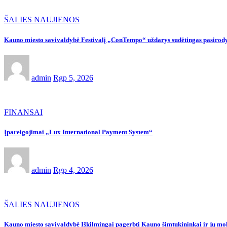
ŠALIES NAUJIENOS
Kauno miesto savivaldybė Festivalį „ConTempo“ uždarys sudėtingas pasirody
admin
Rgp 5, 2026
FINANSAI
Įpareigojimai „Lux International Payment System“
admin
Rgp 4, 2026
ŠALIES NAUJIENOS
Kauno miesto savivaldybė Iškilmingai pagerbti Kauno šimtukininkai ir jų moky