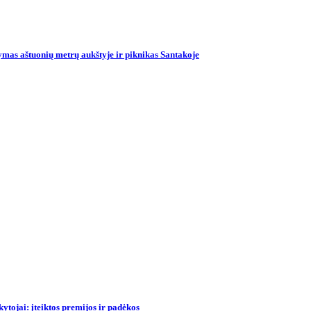
mas aštuonių metrų aukštyje ir piknikas Santakoje
tojai: įteiktos premijos ir padėkos