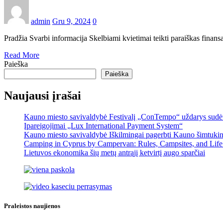
admin
Gru 9, 2024
0
Pradžia Svarbi informacija Skelbiami kvietimai teikti paraiškas fina
Read More
Paieška
Paieška
Naujausi įrašai
Kauno miesto savivaldybė Festivalį „ConTempo“ uždarys sudėti
Įpareigojimai „Lux International Payment System“
Kauno miesto savivaldybė Iškilmingai pagerbti Kauno šimtukinin
Camping in Cyprus by Campervan: Rules, Campsites, and Life
Lietuvos ekonomika šių metų antrąjį ketvirtį augo sparčiai
Praleistos naujienos