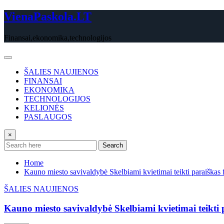
Skip
VienaPaskola.LT
to
content
Finansai,ekonomika,technologijos
ŠALIES NAUJIENOS
FINANSAI
EKONOMIKA
TECHNOLOGIJOS
KELIONĖS
PASLAUGOS
×
Search
Home
Kauno miesto savivaldybė Skelbiami kvietimai teikti paraiškas 
ŠALIES NAUJIENOS
Kauno miesto savivaldybė Skelbiami kvietimai teikti 