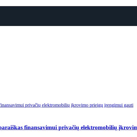
finansavimui privačių elektromobilių įkrovimo prieigų įrengimui gauti
paraiškas finansavimui privačių elektromobilių įkrovim