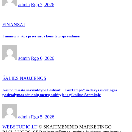
admin
Rgp 7, 2026
FINANSAI
Finansų rinkos priežiūros komiteto sprendimai
admin
Rgp 6, 2026
ŠALIES NAUJIENOS
Kauno miesto savivaldybė Festivalį „ConTempo“ uždarys sudėtingas
pasirodymas aštuonių metrų aukštyje ir piknikas Santakoje
admin
Rgp 5, 2026
WEBSTUDIO.LT
© SKAITMENINIO MARKETINGO