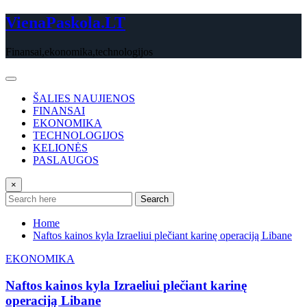
Skip
VienaPaskola.LT
to
content
Finansai,ekonomika,technologijos
ŠALIES NAUJIENOS
FINANSAI
EKONOMIKA
TECHNOLOGIJOS
KELIONĖS
PASLAUGOS
×
Search
Home
Naftos kainos kyla Izraeliui plečiant karinę operaciją Libane
EKONOMIKA
Naftos kainos kyla Izraeliui plečiant karinę
operaciją Libane