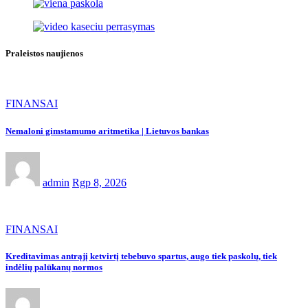
Praleistos naujienos
FINANSAI
Nemaloni gimstamumo aritmetika | Lietuvos bankas
admin
Rgp 8, 2026
FINANSAI
Kreditavimas antrąjį ketvirtį tebebuvo spartus, augo tiek paskolų, tiek
indėlių palūkanų normos