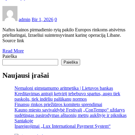
admin
Bir 1, 2026
0
Naftos kainos pirmadienio rytą pakilo Europos rinkoms atsivėrus
prieštaringai, Izraeliui suintensyvinant karinę operaciją Libane.
Source link
Read More
Paieška
Paieška
Naujausi įrašai
Nemaloni gimstamumo aritmetika | Lietuvos bankas
Kreditavimas antrąjį ketvirtį tebebuvo spartus, augo tiek
paskolų, tiek indėlių palūkanų normos
Finansų rinkos priežiūros komiteto sprendimai
Kauno miesto savivaldybė Festivalį „ConTempo“ uždarys
sudėtingas pasirodymas aštuonių metrų aukštyje ir piknikas
Santakoje
Įpareigojimai „Lux International Payment System“