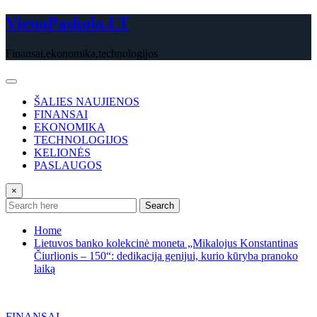
Skip
VienaPaskola.LT
to
content
Finansai,ekonomika,technologijos
ŠALIES NAUJIENOS
FINANSAI
EKONOMIKA
TECHNOLOGIJOS
KELIONĖS
PASLAUGOS
×
Search
Home
Lietuvos banko kolekcinė moneta „Mikalojus Konstantinas
Čiurlionis – 150“: dedikacija genijui, kurio kūryba pranoko
laiką
FINANSAI