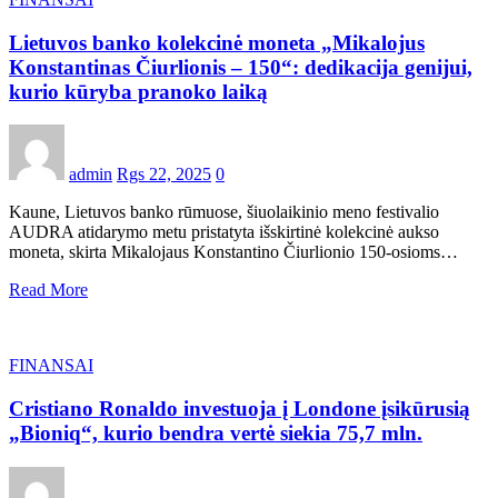
Lietuvos banko kolekcinė moneta „Mikalojus
Konstantinas Čiurlionis – 150“: dedikacija genijui,
kurio kūryba pranoko laiką
admin
Rgs 22, 2025
0
Kaune, Lietuvos banko rūmuose, šiuolaikinio meno festivalio
AUDRA atidarymo metu pristatyta išskirtinė kolekcinė aukso
moneta, skirta Mikalojaus Konstantino Čiurlionio 150-osioms…
Read More
FINANSAI
Cristiano Ronaldo investuoja į Londone įsikūrusią
„Bioniq“, kurio bendra vertė siekia 75,7 mln.