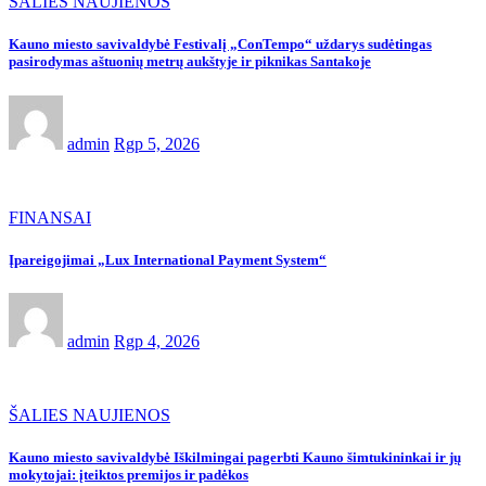
ŠALIES NAUJIENOS
Kauno miesto savivaldybė Festivalį „ConTempo“ uždarys sudėtingas
pasirodymas aštuonių metrų aukštyje ir piknikas Santakoje
admin
Rgp 5, 2026
FINANSAI
Įpareigojimai „Lux International Payment System“
admin
Rgp 4, 2026
ŠALIES NAUJIENOS
Kauno miesto savivaldybė Iškilmingai pagerbti Kauno šimtukininkai ir jų
mokytojai: įteiktos premijos ir padėkos