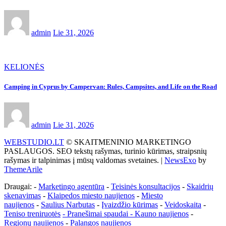
admin
Lie 31, 2026
KELIONĖS
Camping in Cyprus by Campervan: Rules, Campsites, and Life on the Road
admin
Lie 31, 2026
WEBSTUDIO.LT
© SKAITMENINIO MARKETINGO
PASLAUGOS. SEO tekstų rašymas, turinio kūrimas, straipsnių
rašymas ir talpinimas į mūsų valdomas svetaines.
|
NewsExo
by
ThemeArile
Draugai: -
Marketingo agentūra
-
Teisinės konsultacijos
-
Skaidrių
skenavimas
-
Klaipedos miesto naujienos
-
Miesto
naujienos
-
Saulius Narbutas
-
Įvaizdžio kūrimas
-
Veidoskaita
-
Teniso treniruotės
- Pranešimai spaudai -
Kauno naujienos
-
Regionų naujienos
-
Palangos naujienos