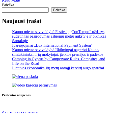
Read More
Paieška
Paieška
Naujausi įrašai
Kauno miesto savivaldybė Festivalį „ConTempo“ uždarys
sudėtingas pasirodymas aštuonių metrų aukštyje ir piknikas
Santakoje
Įpareigojimai „Lux International Payment System“
Kauno miesto savivaldybė Iškilmingai pagerbti Kauno
šimtukininkai ir jų mokytojai: įteiktos premijos ir padėkos
Camping in Cyprus by Campervan: Rules, Campsites, and
Life on the Road
Lietuvos ekonomika šių metų antrąjį ketvirtį augo sparčiai
Praleistos naujienos