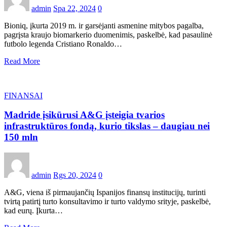
admin
Spa 22, 2024
0
Bioniq, įkurta 2019 m. ir garsėjanti asmenine mitybos pagalba,
pagrįsta kraujo biomarkerio duomenimis, paskelbė, kad pasaulinė
futbolo legenda Cristiano Ronaldo…
Read More
FINANSAI
Madride įsikūrusi A&G įsteigia tvarios
infrastruktūros fondą, kurio tikslas – daugiau nei
150 mln
admin
Rgs 20, 2024
0
A&G, viena iš pirmaujančių Ispanijos finansų institucijų, turinti
tvirtą patirtį turto konsultavimo ir turto valdymo srityje, paskelbė,
kad eurų. Įkurta…