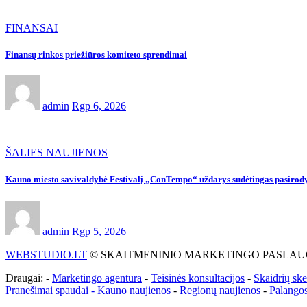
FINANSAI
Finansų rinkos priežiūros komiteto sprendimai
admin
Rgp 6, 2026
ŠALIES NAUJIENOS
Kauno miesto savivaldybė Festivalį „ConTempo“ uždarys sudėtingas pasirody
admin
Rgp 5, 2026
WEBSTUDIO.LT
© SKAITMENINIO MARKETINGO PASLAUGOS. SEO te
Draugai: -
Marketingo agentūra
-
Teisinės konsultacijos
-
Skaidrių sk
Pranešimai spaudai -
Kauno naujienos
-
Regionų naujienos
-
Palangos