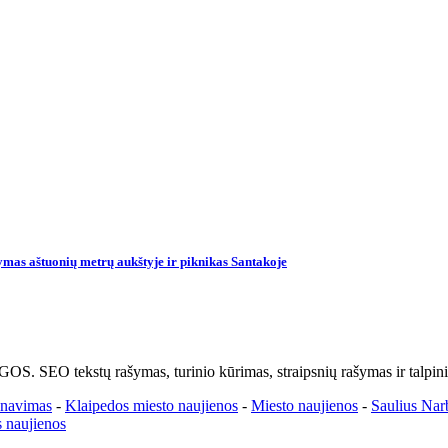
mas aštuonių metrų aukštyje ir piknikas Santakoje
kstų rašymas, turinio kūrimas, straipsnių rašymas ir talpinima
enavimas
-
Klaipedos miesto naujienos
-
Miesto naujienos
-
Saulius Nar
 naujienos