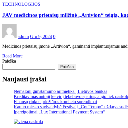
TECHNOLOGIJOS
JAV medicinos prietaisų milžinė „Artivion“ teigia, kad
admin
Gru 9, 2024
0
Medicinos prietaisų įmonė „Artivion“, gaminanti implantuojamus audini
Read More
Paieška
Paieška
Naujausi įrašai
Nemaloni gimstamumo aritmetika | Lietuvos bankas
Kreditavimas antrąjį ketvirtį tebebuvo spartus, augo tiek pasko
Finansų rinkos priežiūros komiteto sprendimai
Kauno miesto savivaldybė Festivalį „ConTempo“ uždarys sudėti
Įpareigojimai „Lux International Payment System“