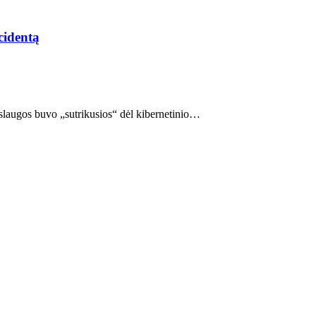
cidentą
aslaugos buvo „sutrikusios“ dėl kibernetinio…