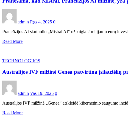
Pranešama, kad Mistral, Prancūzijos AI milžinė, yra
admin
Rgs 4, 2025
0
Prancūzijos AI startuolio „Mistral AI“ užbaigia 2 milijardų eurų inves
Read More
TECHNOLOGIJOS
Australijos IVF milžinė Genea patvirtina įsilaužėli
admin
Vas 19, 2025
0
Australijos IVF milžinė „Genea“ atskleidė kibernetinio saugumo incide
Read More