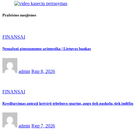
Praleistos naujienos
FINANSAI
Nemaloni gimstamumo aritmetika | Lietuvos bankas
admin
Rgp 8, 2026
FINANSAI
Kreditavimas antrąjį ketvirtį tebebuvo spartus, augo tiek paskolų, tiek indėl
admin
Rgp 7, 2026