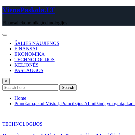
Skip
VienaPaskola.LT
to
content
Finansai,ekonomika,technologijos
ŠALIES NAUJIENOS
FINANSAI
EKONOMIKA
TECHNOLOGIJOS
KELIONĖS
PASLAUGOS
×
Search
Home
Pranešama, kad Mistral, Prancūzijos AI milžinė, yra gauta, ka
TECHNOLOGIJOS