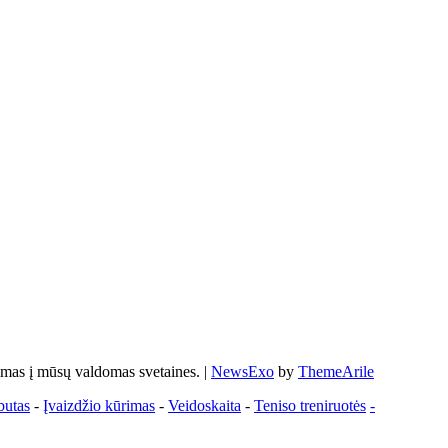
s į mūsų valdomas svetaines.
|
NewsExo
by
ThemeArile
butas
-
Įvaizdžio kūrimas
-
Veidoskaita
-
Teniso treniruotės
-