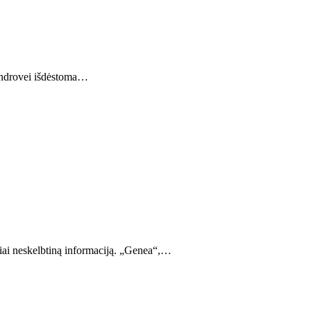
 bendrovei išdėstoma…
liai neskelbtiną informaciją. „Genea“,…