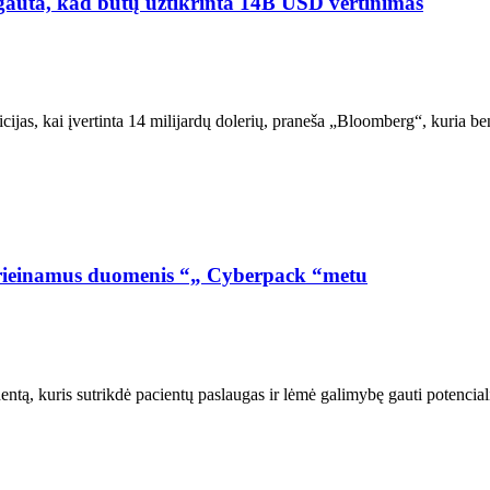
 gauta, kad būtų užtikrinta 14B USD vertinimas
ticijas, kai įvertinta 14 milijardų dolerių, praneša „Bloomberg“, kuria
ų prieinamus duomenis “„ Cyberpack “metu
ntą, kuris sutrikdė pacientų paslaugas ir lėmė galimybę gauti potencia