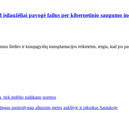
 įsilaužėliai pavogė failus per kibernetinio saugumo in
us širdies ir kraujagyslių transplantacijos reikmėms, teigia, kad jos p
lų, tiek indėlių palūkanų normos
ngas pasirodymas aštuonių metrų aukštyje ir piknikas Santakoje