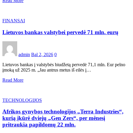
Read More
FINANSAI
Lietuvos bankas valstybei pervedė 71 mln. eurų
admin
Bal 2, 2026
0
Lietuvos bankas į valstybės biudžetą pervedė 71,1 mln. Eur pelno
įmoką už 2025 m. „Jau antrus metus iš eilės į…
Read More
TECHNOLOGIJOS
Afrikos gynybos technologijos „Terra Industries“,
kurią įkūrė dviejų „Gen Zers“, per mėnesį
pritraukia papildomų 22 mln.