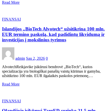
Read More
FINANSAI
Islandijos „BioTech Alvotech“ užsitikrina 100 mln.
EUR termino paskolą, kad padidintų likvidumą ir
investicijas į mokslinius tyrimus
admin
Sau 2, 2026
0
AlvotechReikjavike įsikūrusi bendrovė „BioTech“, kurios
specializacija yra biologiškai panašių vaistų kūrimas ir gamyba,
užsitikrino 100 mln. EUR ilgalaikės paskolos priemonę,…
Read More
FINANSAI
Olandijoje įsikūrusi TargED surinko 21,5 mln.