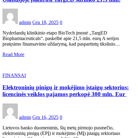
admin
Gru 18, 2025
0
Nyderlandų klinikinio etapo BioTech įmonė „TargED
Biopharmaceuticals“. paskelbė apie 21,5 mln. eurų A serijos
pratęsimo finansavimo uždarymą, kad paspartintų tikslinio…
Read More
FINANSAI
Elektroninių pinigų ir mokėjimo įstaigų sektorius:
licencinės veiklos pajamos perkopė 300 mln. Eur
admin
Gru 16, 2025
0
Lietuvos banko duomenimis, šių metų pirmojo pusmečio,
elektroninių pinigų (EPĮ) ir mokėjimo (MĮ) įstaigų sektoriaus