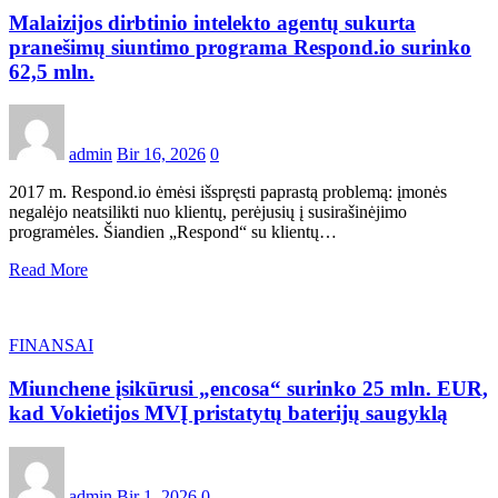
Malaizijos dirbtinio intelekto agentų sukurta
pranešimų siuntimo programa Respond.io surinko
62,5 mln.
admin
Bir 16, 2026
0
2017 m. Respond.io ėmėsi išspręsti paprastą problemą: įmonės
negalėjo neatsilikti nuo klientų, perėjusių į susirašinėjimo
programėles. Šiandien „Respond“ su klientų…
Read More
FINANSAI
Miunchene įsikūrusi „encosa“ surinko 25 mln. EUR,
kad Vokietijos MVĮ pristatytų baterijų saugyklą
admin
Bir 1, 2026
0