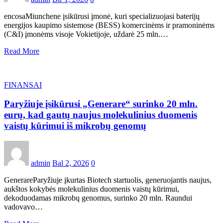
encosaMiunchene įsikūrusi įmonė, kuri specializuojasi baterijų
energijos kaupimo sistemose (BESS) komercinėms ir pramoninėms
(C&I) įmonėms visoje Vokietijoje, uždarė 25 mln.…
Read More
FINANSAI
Paryžiuje įsikūrusi „Generare“ surinko 20 mln.
eurų, kad gautų naujus molekulinius duomenis
vaistų kūrimui iš mikrobų genomų
admin
Bal 2, 2026
0
GenerareParyžiuje įkurtas Biotech startuolis, generuojantis naujus,
aukštos kokybės molekulinius duomenis vaistų kūrimui,
dekoduodamas mikrobų genomus, surinko 20 mln. Raundui
vadovavo…