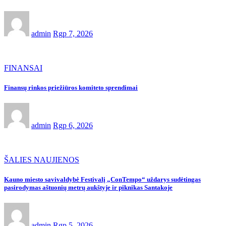
admin
Rgp 7, 2026
FINANSAI
Finansų rinkos priežiūros komiteto sprendimai
admin
Rgp 6, 2026
ŠALIES NAUJIENOS
Kauno miesto savivaldybė Festivalį „ConTempo“ uždarys sudėtingas
pasirodymas aštuonių metrų aukštyje ir piknikas Santakoje
admin
Rgp 5, 2026