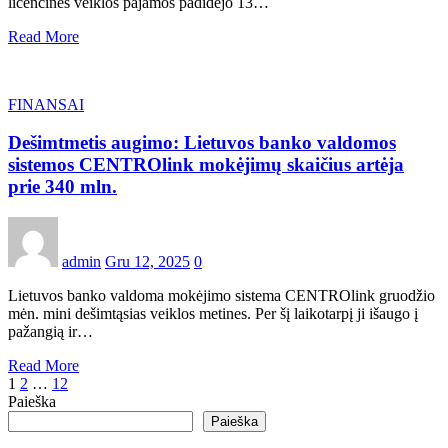
licencinės veiklos pajamos padidėjo 13…
Read More
FINANSAI
Dešimtmetis augimo: Lietuvos banko valdomos
sistemos CENTROlink mokėjimų skaičius artėja
prie 340 mln.
admin
Gru 12, 2025
0
Lietuvos banko valdoma mokėjimo sistema CENTROlink gruodžio
mėn. mini dešimtąsias veiklos metines. Per šį laikotarpį ji išaugo į
pažangią ir…
Read More
Įrašų
1
2
…
12
Paieška
puslapiavimas
Paieška