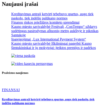
Naujausi įrašai
Kreditavimas antrąjį ketvirtį tebebuvo spartus, augo tiek
paskolų, tiek indėlių palūkanų normos
Finansų rinkos priežiūros komiteto sprendimai
Kauno miesto savivaldybė Festivalį „ConTempo“ uždarys
sudėtingas pasirodymas aštuonių metrų aukštyje ir piknikas
Santakoje
Įpareigojimai „Lux International Payment System“
Kauno miesto savivaldybė Iškilmingai pagerbti Kauno
šimtukininkai ir jų mokytojai: įteiktos premijos ir padėkos
Praleistos naujienos
FINANSAI
Kreditavimas antrąjį ketvirtį tebebuvo spartus, augo tiek paskolų, tiek
indėlių palūkanų normos