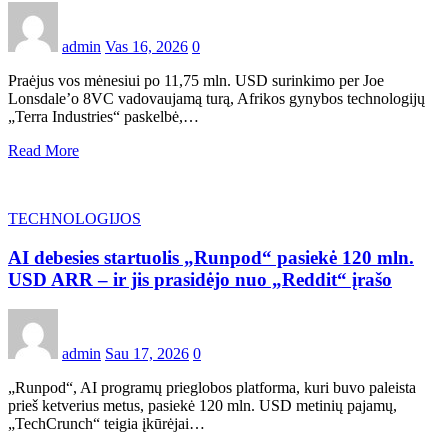
admin
Vas 16, 2026
0
Praėjus vos mėnesiui po 11,75 mln. USD surinkimo per Joe
Lonsdale’o 8VC vadovaujamą turą, Afrikos gynybos technologijų
„Terra Industries“ paskelbė,…
Read More
TECHNOLOGIJOS
AI debesies startuolis „Runpod“ pasiekė 120 mln.
USD ARR – ir jis prasidėjo nuo „Reddit“ įrašo
admin
Sau 17, 2026
0
„Runpod“, AI programų prieglobos platforma, kuri buvo paleista
prieš ketverius metus, pasiekė 120 mln. USD metinių pajamų,
„TechCrunch“ teigia įkūrėjai…