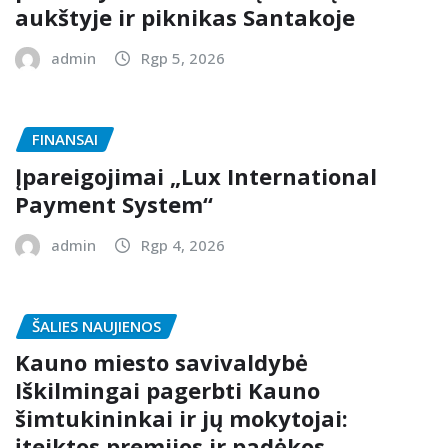
aukštyje ir piknikas Santakoje
admin
Rgp 5, 2026
FINANSAI
Įpareigojimai „Lux International
Payment System“
admin
Rgp 4, 2026
ŠALIES NAUJIENOS
Kauno miesto savivaldybė
Iškilmingai pagerbti Kauno
šimtukininkai ir jų mokytojai:
įteiktos premijos ir padėkos