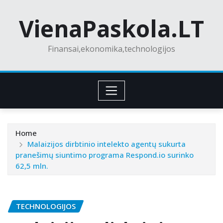
Skip
VienaPaskola.LT
to
content
Finansai,ekonomika,technologijos
Home
Malaizijos dirbtinio intelekto agentų sukurta
pranešimų siuntimo programa Respond.io surinko
62,5 mln.
TECHNOLOGIJOS