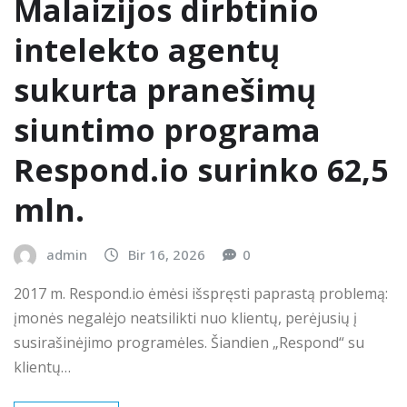
Malaizijos dirbtinio
intelekto agentų
sukurta pranešimų
siuntimo programa
Respond.io surinko 62,5
mln.
admin
Bir 16, 2026
0
2017 m. Respond.io ėmėsi išspręsti paprastą problemą:
įmonės negalėjo neatsilikti nuo klientų, perėjusių į
susirašinėjimo programėles. Šiandien „Respond“ su
klientų…