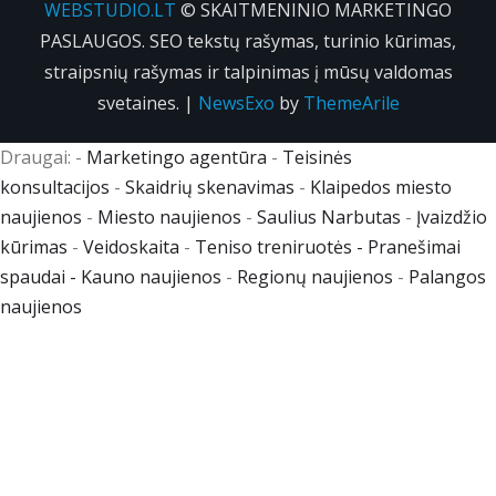
WEBSTUDIO.LT
© SKAITMENINIO MARKETINGO
PASLAUGOS. SEO tekstų rašymas, turinio kūrimas,
straipsnių rašymas ir talpinimas į mūsų valdomas
svetaines.
|
NewsExo
by
ThemeArile
Draugai: -
Marketingo agentūra
-
Teisinės
konsultacijos
-
Skaidrių skenavimas
-
Klaipedos miesto
naujienos
-
Miesto naujienos
-
Saulius Narbutas
-
Įvaizdžio
kūrimas
-
Veidoskaita
-
Teniso treniruotės
- Pranešimai
spaudai -
Kauno naujienos
-
Regionų naujienos
-
Palangos
naujienos