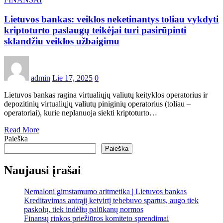
Lietuvos bankas: veiklos neketinantys toliau vykdyti
kriptoturto paslaugų teikėjai turi pasirūpinti
sklandžiu veiklos užbaigimu
admin
Lie 17, 2025
0
Lietuvos bankas ragina virtualiųjų valiutų keityklos operatorius ir
depozitinių virtualiųjų valiutų piniginių operatorius (toliau –
operatoriai), kurie neplanuoja siekti kriptoturto…
Read More
Paieška
Paieška
Naujausi įrašai
Nemaloni gimstamumo aritmetika | Lietuvos bankas
Kreditavimas antrąjį ketvirtį tebebuvo spartus, augo tiek
paskolų, tiek indėlių palūkanų normos
Finansų rinkos priežiūros komiteto sprendimai