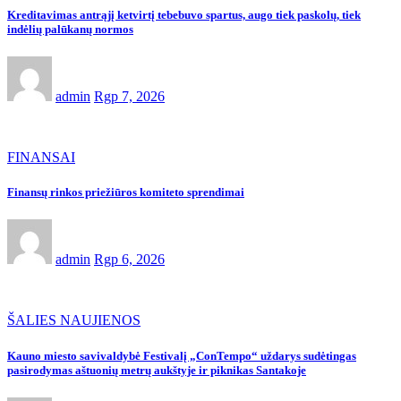
Kreditavimas antrąjį ketvirtį tebebuvo spartus, augo tiek paskolų, tiek
indėlių palūkanų normos
admin
Rgp 7, 2026
FINANSAI
Finansų rinkos priežiūros komiteto sprendimai
admin
Rgp 6, 2026
ŠALIES NAUJIENOS
Kauno miesto savivaldybė Festivalį „ConTempo“ uždarys sudėtingas
pasirodymas aštuonių metrų aukštyje ir piknikas Santakoje