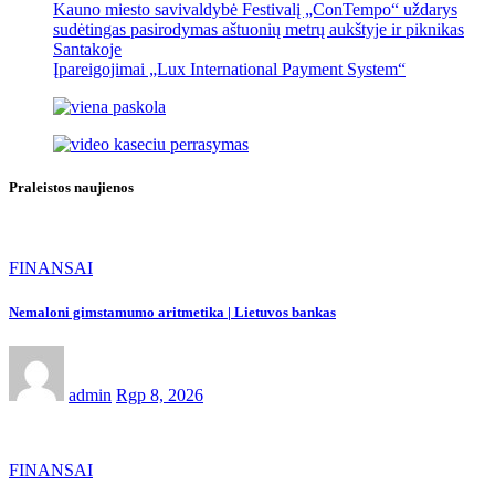
Kauno miesto savivaldybė Festivalį „ConTempo“ uždarys
sudėtingas pasirodymas aštuonių metrų aukštyje ir piknikas
Santakoje
Įpareigojimai „Lux International Payment System“
Praleistos naujienos
FINANSAI
Nemaloni gimstamumo aritmetika | Lietuvos bankas
admin
Rgp 8, 2026
FINANSAI