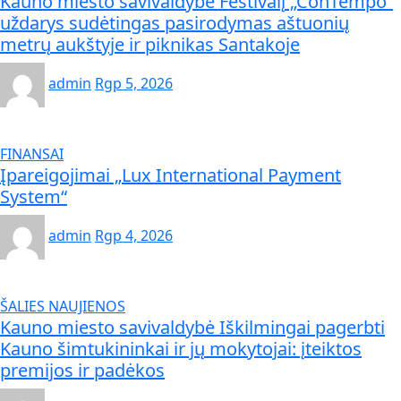
Kauno miesto savivaldybė Festivalį „ConTempo“
uždarys sudėtingas pasirodymas aštuonių
metrų aukštyje ir piknikas Santakoje
admin
Rgp 5, 2026
FINANSAI
Įpareigojimai „Lux International Payment
System“
admin
Rgp 4, 2026
ŠALIES NAUJIENOS
Kauno miesto savivaldybė Iškilmingai pagerbti
Kauno šimtukininkai ir jų mokytojai: įteiktos
premijos ir padėkos