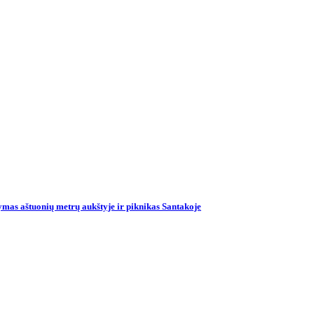
mas aštuonių metrų aukštyje ir piknikas Santakoje