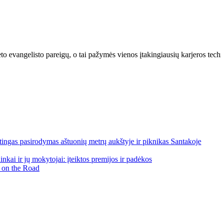
eto evangelisto pareigų, o tai pažymės vienos įtakingiausių karjeros tec
ngas pasirodymas aštuonių metrų aukštyje ir piknikas Santakoje
kai ir jų mokytojai: įteiktos premijos ir padėkos
 on the Road