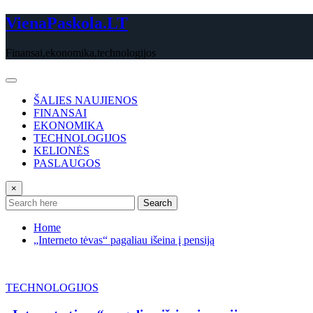
Skip
VienaPaskola.LT
to
content
Finansai,ekonomika,technologijos
ŠALIES NAUJIENOS
FINANSAI
EKONOMIKA
TECHNOLOGIJOS
KELIONĖS
PASLAUGOS
×
Search
Home
„Interneto tėvas“ pagaliau išeina į pensiją
TECHNOLOGIJOS