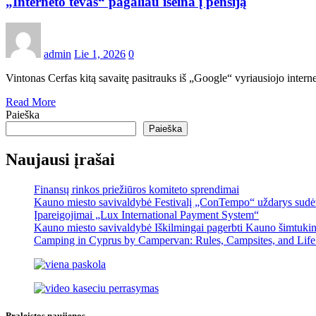
„Interneto tėvas“ pagaliau išeina į pensiją
admin
Lie 1, 2026
0
Vintonas Cerfas kitą savaitę pasitrauks iš „Google“ vyriausiojo intern
Read More
Paieška
Paieška
Naujausi įrašai
Finansų rinkos priežiūros komiteto sprendimai
Kauno miesto savivaldybė Festivalį „ConTempo“ uždarys sudėti
Įpareigojimai „Lux International Payment System“
Kauno miesto savivaldybė Iškilmingai pagerbti Kauno šimtukinin
Camping in Cyprus by Campervan: Rules, Campsites, and Life
Praleistos naujienos