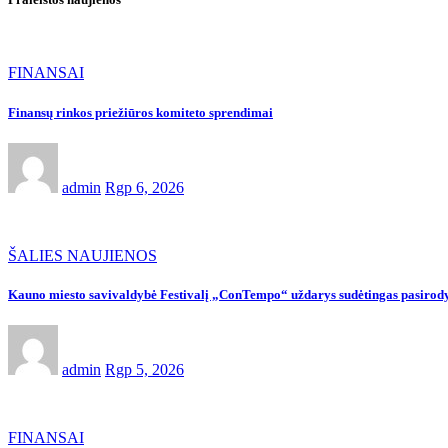
FINANSAI
Finansų rinkos priežiūros komiteto sprendimai
admin
Rgp 6, 2026
ŠALIES NAUJIENOS
Kauno miesto savivaldybė Festivalį „ConTempo“ uždarys sudėtingas pasirody
admin
Rgp 5, 2026
FINANSAI