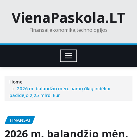
Skip
VienaPaskola.LT
to
content
Finansai,ekonomika,technologijos
Home
2026 m. balandžio mėn. namų ūkių indėliai
padidėjo 2,25 mlrd. Eur
FINANSAI
2026 m. balandžio mėn.