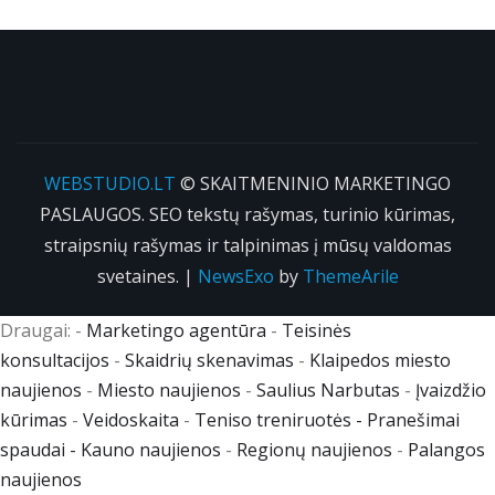
WEBSTUDIO.LT
© SKAITMENINIO MARKETINGO
PASLAUGOS. SEO tekstų rašymas, turinio kūrimas,
straipsnių rašymas ir talpinimas į mūsų valdomas
svetaines.
|
NewsExo
by
ThemeArile
Draugai: -
Marketingo agentūra
-
Teisinės
konsultacijos
-
Skaidrių skenavimas
-
Klaipedos miesto
naujienos
-
Miesto naujienos
-
Saulius Narbutas
-
Įvaizdžio
kūrimas
-
Veidoskaita
-
Teniso treniruotės
- Pranešimai
spaudai -
Kauno naujienos
-
Regionų naujienos
-
Palangos
naujienos