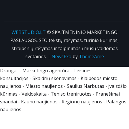
WEBSTUDIO.LT
© SKAITMENINIO MARKETINGO
PASLAUGOS. SEO tekstų rašymas, turinio kūrimas,
straipsnių rašymas ir talpinimas į mūsų valdomas
svetaines.
|
NewsExo
by
ThemeArile
Draugai: -
Marketingo agentūra
-
Teisinės
konsultacijos
-
Skaidrių skenavimas
-
Klaipedos miesto
naujienos
-
Miesto naujienos
-
Saulius Narbutas
-
Įvaizdžio
kūrimas
-
Veidoskaita
-
Teniso treniruotės
- Pranešimai
spaudai -
Kauno naujienos
-
Regionų naujienos
-
Palangos
naujienos