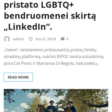
pristato LGBTQ+
bendruomenei skirtą
„LinkedIn“.
admin
Gru 8, 2024
0
„Famm“, keistiesiems priklausančių prekių ženklų
atradimų platformą, sukūrė BIPOC keista sutuoktinių
pora Cat Perez ir Marianna Di Regolo, kad padėtų…
READ MORE