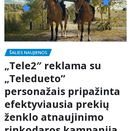
ŠALIES NAUJIENOS
„Tele2″ reklama su
„Teledueto”
personažais pripažinta
efektyviausia prekių
ženklo atnaujinimo
rinkodaros kampanija