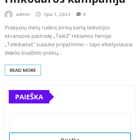
admin
Spa 1, 2024
0
Praėjusių metų rudenį pirmą kartą televizijos
ekranuose pasirodę „Tele2“ reklamos herojai
„Teleduetas“ sulaukė pripažinimo – tapo efektyviausia
didelio biudžeto prekių…
READ MORE
PAIEŠKA