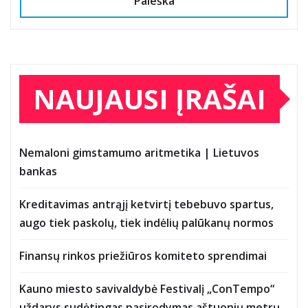
Paieška
NAUJAUSI ĮRAŠAI
Nemaloni gimstamumo aritmetika | Lietuvos
bankas
Kreditavimas antrąjį ketvirtį tebebuvo spartus,
augo tiek paskolų, tiek indėlių palūkanų normos
Finansų rinkos priežiūros komiteto sprendimai
Kauno miesto savivaldybė Festivalį „ConTempo“
uždarys sudėtingas pasirodymas aštuonių metrų