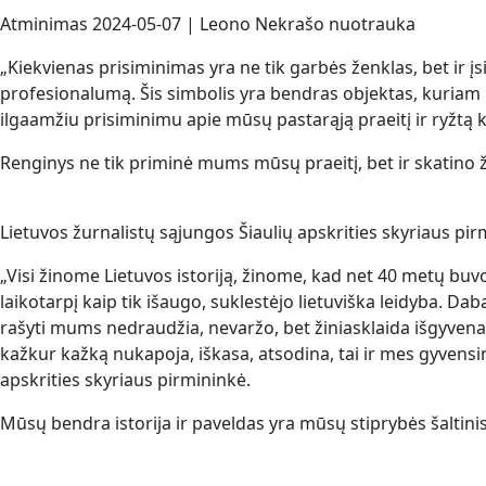
Atminimas 2024-05-07 | Leono Nekrašo nuotrauka
„Kiekvienas prisiminimas yra ne tik garbės ženklas, bet ir įsi
profesionalumą. Šis simbolis yra bendras objektas, kuriam rei
ilgaamžiu prisiminimu apie mūsų pastarąją praeitį ir ryžtą kov
Renginys ne tik priminė mums mūsų praeitį, bet ir skatino žvelg
Lietuvos žurnalistų sąjungos Šiaulių apskrities skyriaus p
„Visi žinome Lietuvos istoriją, žinome, kad net 40 metų buv
laikotarpį kaip tik išaugo, suklestėjo lietuviška leidyba. Da
rašyti mums nedraudžia, nevaržo, bet žiniasklaida išgyvena 
kažkur kažką nukapoja, iškasa, atsodina, tai ir mes gyvensi
apskrities skyriaus pirmininkė.
Mūsų bendra istorija ir paveldas yra mūsų stiprybės šaltini