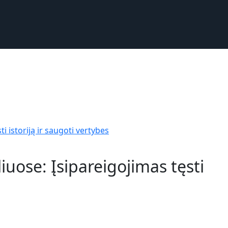
GIJOS
KELIONĖS
PASLAUGOS
 istoriją ir saugoti vertybes
uose: Įsipareigojimas tęsti