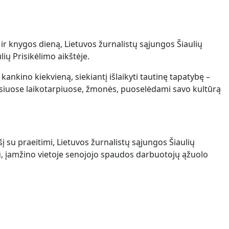
r knygos dieną, Lietuvos žurnalistų sąjungos Šiaulių
ių Prisikėlimo aikštėje.
kankino kiekvieną, siekiantį išlaikyti tautinę tapatybę –
ausiuose laikotarpiuose, žmonės, puoselėdami savo kultūrą
yšį su praeitimi, Lietuvos žurnalistų sąjungos Šiaulių
u, įamžino vietoje senojojo spaudos darbuotojų ąžuolo