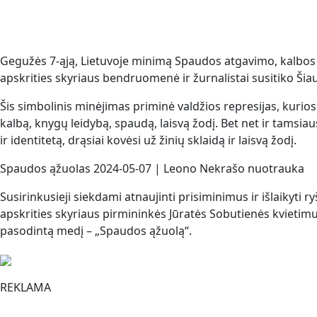
Gegužės 7-ąją, Lietuvoje minimą Spaudos atgavimo, kalbos i
apskrities skyriaus bendruomenė ir žurnalistai susitiko Šiaul
Šis simbolinis minėjimas priminė valdžios represijas, kurios 
kalbą, knygų leidybą, spaudą, laisvą žodį. Bet net ir tamsi
ir identitetą, drąsiai kovėsi už žinių sklaidą ir laisvą žodį.
Spaudos ąžuolas 2024-05-07 | Leono Nekrašo nuotrauka
Susirinkusieji siekdami atnaujinti prisiminimus ir išlaikyti r
apskrities skyriaus pirmininkės Jūratės Sobutienės kvietim
pasodintą medį – „Spaudos ąžuolą“.
REKLAMA