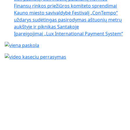
Finansų rinkos priežiūros komiteto sprendimai
Kauno miesto savivaldybė Festivalį „ConTempo“
uždarys sudėtingas pasirodymas aštuonių metrų
aukštyje ir piknikas Santakoje
Įpareigojimai „Lux International Payment System“