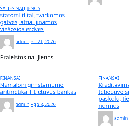
ŠALIES NAUJIENOS
statomi tiltai, tvarkomos
gatvės, atnaujinamos
viešosios erdvės
admin
Bir 21, 2026
Praleistos naujienos
FINANSAI
FINANSAI
Nemaloni gimstamumo
Kreditavimas
aritmetika | Lietuvos bankas
tebebuvo sp
paskolų, ti
admin
Rgp 8, 2026
normos
admin