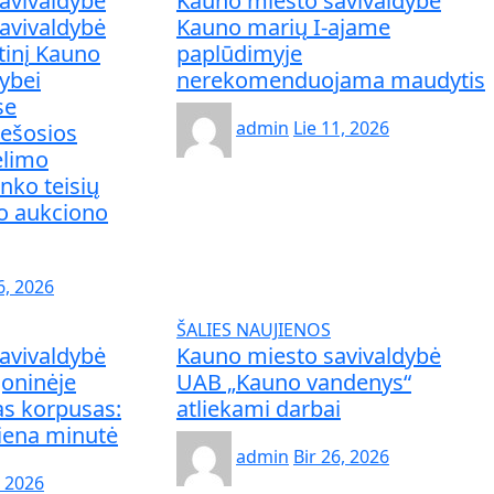
avivaldybė
Kauno miesto savivaldybė
avivaldybė
Kauno marių I-ajame
tinį Kauno
paplūdimyje
ybei
nerekomenduojama maudytis
se
admin
Lie 11, 2026
iešosios
ėlimo
inko teisių
o aukciono
6, 2026
ŠALIES NAUJIENOS
avivaldybė
Kauno miesto savivaldybė
oninėje
UAB „Kauno vandenys“
as korpusas:
atliekami darbai
viena minutė
admin
Bir 26, 2026
, 2026