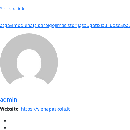
Source link
atgavimo
diena
Įsipareigojimas
istoriją
saugoti
Šiauliuose
Spa
admin
Website:
https://vienapaskola.lt