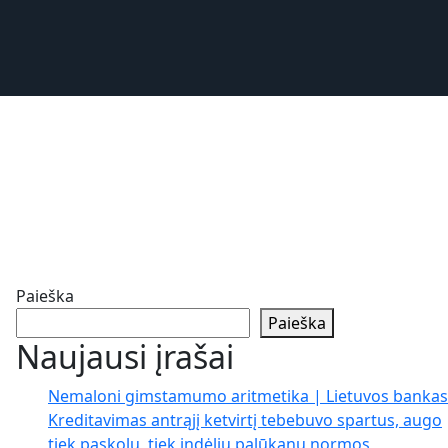
Paieška
Paieška
Naujausi įrašai
Nemaloni gimstamumo aritmetika | Lietuvos bankas
Kreditavimas antrąjį ketvirtį tebebuvo spartus, augo
tiek paskolų, tiek indėlių palūkanų normos