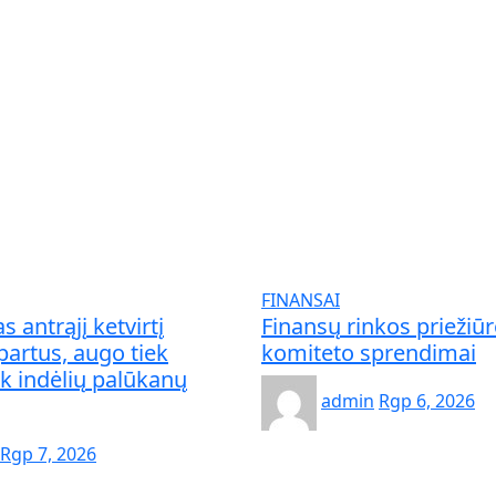
FINANSAI
 antrąjį ketvirtį
Finansų rinkos priežiū
artus, augo tiek
komiteto sprendimai
ek indėlių palūkanų
admin
Rgp 6, 2026
Rgp 7, 2026