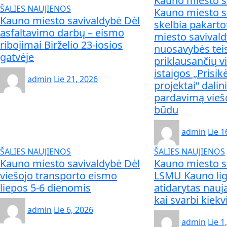
Kauno miesto s
ŠALIES NAUJIENOS
Kauno miesto s
Kauno miesto savivaldybė Dėl
skelbia pakarto
asfaltavimo darbų – eismo
miesto savivald
ribojimai Birželio 23-iosios
nuosavybės tei
gatvėje
priklausančių v
įstaigos „Prisik
admin
Lie 21, 2026
projektai“ dalin
pardavimą vieš
būdu
admin
Lie 1
ŠALIES NAUJIENOS
ŠALIES NAUJIENOS
Kauno miesto savivaldybė Dėl
Kauno miesto s
viešojo transporto eismo
LSMU Kauno lig
liepos 5-6 dienomis
atidarytas nauj
kai svarbi kiek
admin
Lie 6, 2026
admin
Lie 1