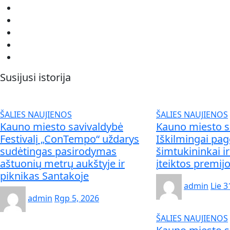
Susijusi istorija
ŠALIES NAUJIENOS
ŠALIES NAUJIENOS
Kauno miesto savivaldybė
Kauno miesto s
Festivalį „ConTempo“ uždarys
Iškilmingai pag
sudėtingas pasirodymas
šimtukininkai ir
aštuonių metrų aukštyje ir
įteiktos premij
piknikas Santakoje
admin
Lie 3
admin
Rgp 5, 2026
ŠALIES NAUJIENOS