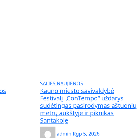
ŠALIES NAUJIENOS
ros
Kauno miesto savivaldybė
Festivalį „ConTempo“ uždarys
sudėtingas pasirodymas aštuonių
metrų aukštyje ir piknikas
Santakoje
admin
Rgp 5, 2026