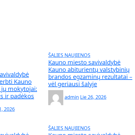
ŠALIES NAUJIENOS
Kauno miesto savivaldybė
Kauno abiturientų valstybinių
avivaldybė
brandos egzaminų rezultatai –
erbti Kauno
vėl geriausi šalyje
 jų mokytojai:
os ir padėkos
admin
Lie 26, 2026
1, 2026
ŠALIES NAUJIENOS