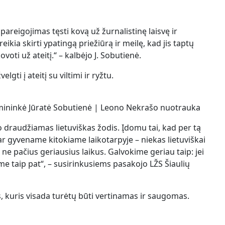
pareigojimas tęsti kovą už žurnalistinę laisvę ir
kia skirti ypatingą priežiūrą ir meilę, kad jis taptų
oti už ateitį.“ – kalbėjo J. Sobutienė.
ti į ateitį su viltimi ir ryžtu.
irmininkė Jūratė Sobutienė | Leono Nekrašo nuotrauka
o draudžiamas lietuviškas žodis. Įdomu tai, kad per tą
bar gyvename kitokiame laikotarpyje – niekas lietuviškai
ne pačius geriausius laikus. Galvokime geriau taip: jei
me taip pat“, – susirinkusiems pasakojo LŽS Šiaulių
s, kuris visada turėtų būti vertinamas ir saugomas.