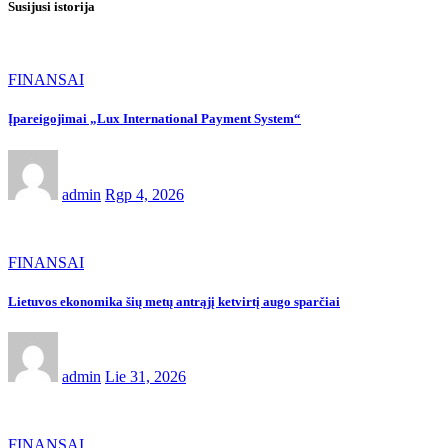
Susijusi istorija
FINANSAI
Įpareigojimai „Lux International Payment System“
admin
Rgp 4, 2026
FINANSAI
Lietuvos ekonomika šių metų antrąjį ketvirtį augo sparčiai
admin
Lie 31, 2026
FINANSAI