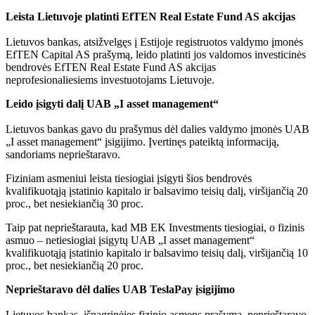
Leista Lietuvoje platinti EfTEN Real Estate Fund AS akcijas
Lietuvos bankas, atsižvelgęs į Estijoje registruotos valdymo įmonės
EfTEN Capital AS prašymą, leido platinti jos valdomos investicinės
bendrovės EfTEN Real Estate Fund AS akcijas
neprofesionaliesiems investuotojams Lietuvoje.
Leido įsigyti dalį UAB „I asset management“
Lietuvos bankas gavo du prašymus dėl dalies valdymo įmonės UAB
„I asset management“ įsigijimo. Įvertinęs pateiktą informaciją,
sandoriams neprieštaravo.
Fiziniam asmeniui leista tiesiogiai įsigyti šios bendrovės
kvalifikuotąją įstatinio kapitalo ir balsavimo teisių dalį, viršijančią 20
proc., bet nesiekiančią 30 proc.
Taip pat neprieštarauta, kad MB EK Investments tiesiogiai, o fizinis
asmuo – netiesiogiai įsigytų UAB „I asset management“
kvalifikuotąją įstatinio kapitalo ir balsavimo teisių dalį, viršijančią 10
proc., bet nesiekiančią 20 proc.
Neprieštaravo dėl dalies UAB TeslaPay įsigijimo
Lietuvos bankas, išnagrinėjęs fizinio asmens prašymą, neprieštaravo,