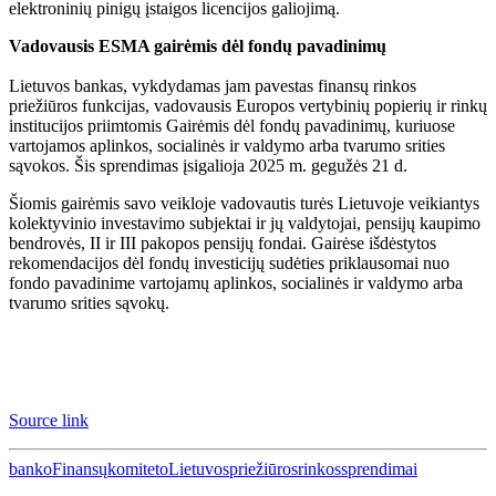
elektroninių pinigų įstaigos licencijos galiojimą.
Vadovausis ESMA gairėmis dėl fondų pavadinimų
Lietuvos bankas, vykdydamas jam pavestas finansų rinkos
priežiūros funkcijas, vadovausis Europos vertybinių popierių ir rinkų
institucijos priimtomis Gairėmis dėl fondų pavadinimų, kuriuose
vartojamos aplinkos, socialinės ir valdymo arba tvarumo srities
sąvokos. Šis sprendimas įsigalioja 2025 m. gegužės 21 d.
Šiomis gairėmis savo veikloje vadovautis turės Lietuvoje veikiantys
kolektyvinio investavimo subjektai ir jų valdytojai, pensijų kaupimo
bendrovės, II ir III pakopos pensijų fondai. Gairėse išdėstytos
rekomendacijos dėl fondų investicijų sudėties priklausomai nuo
fondo pavadinime vartojamų aplinkos, socialinės ir valdymo arba
tvarumo srities sąvokų.
Source link
banko
Finansų
komiteto
Lietuvos
priežiūros
rinkos
sprendimai