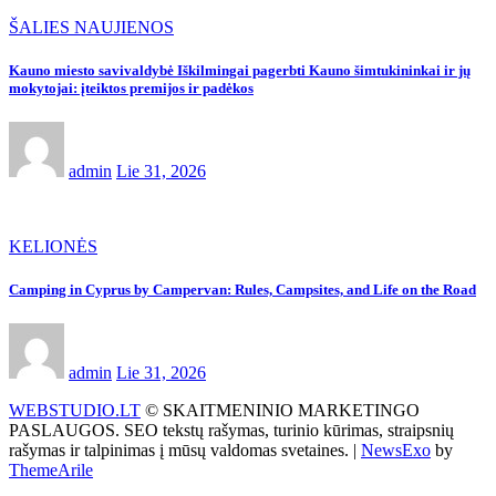
ŠALIES NAUJIENOS
Kauno miesto savivaldybė Iškilmingai pagerbti Kauno šimtukininkai ir jų
mokytojai: įteiktos premijos ir padėkos
admin
Lie 31, 2026
KELIONĖS
Camping in Cyprus by Campervan: Rules, Campsites, and Life on the Road
admin
Lie 31, 2026
WEBSTUDIO.LT
© SKAITMENINIO MARKETINGO
PASLAUGOS. SEO tekstų rašymas, turinio kūrimas, straipsnių
rašymas ir talpinimas į mūsų valdomas svetaines.
|
NewsExo
by
ThemeArile