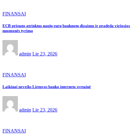
FINANSAI
ECB pristato atrinktus naujų eurų banknotų dizainus ir pradeda viešosios
nuomonės tyrimą
admin
Lie 23, 2026
FINANSAI
Laikinai neveiks Lietuvos banko interneto svetainė
admin
Lie 23, 2026
FINANSAI