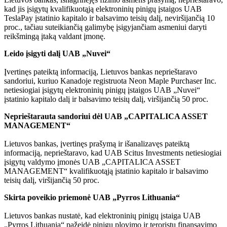
kad jis įsigytų kvalifikuotąją elektroninių pinigų įstaigos UAB
TeslaPay įstatinio kapitalo ir balsavimo teisių dalį, neviršijančią 10
proc., tačiau suteikiančią galimybę įsigyjančiam asmeniui daryti
reikšmingą įtaką valdant įmonę.
Leido įsigyti dalį UAB „Nuvei“
Įvertinęs pateiktą informaciją, Lietuvos bankas neprieštaravo
sandoriui, kuriuo Kanadoje registruota Neon Maple Purchaser Inc.
netiesiogiai įsigytų elektroninių pinigų įstaigos UAB „Nuvei“
įstatinio kapitalo dalį ir balsavimo teisių dalį, viršijančią 50 proc.
Neprieštarauta sandoriui dėl UAB „CAPITALICA ASSET
MANAGEMENT“
Lietuvos bankas, įvertinęs prašymą ir išanalizavęs pateiktą
informaciją, neprieštaravo, kad UAB Scitus Investments netiesiogiai
įsigytų valdymo įmonės UAB „CAPITALICA ASSET
MANAGEMENT“ kvalifikuotąją įstatinio kapitalo ir balsavimo
teisių dalį, viršijančią 50 proc.
Skirta poveikio priemonė UAB „Pyrros Lithuania“
Lietuvos bankas nustatė, kad elektroninių pinigų įstaiga UAB
„Pyrros Lithuania“ pažeidė pinigų plovimo ir teroristų finansavimo