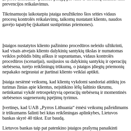
prevencijos reikalavimus.
Tikrinamuoju laikotarpiu įstaiga neužtikrino šios srities vidaus
procesų kontrolės reikalavimų, taikomų nustatant kliento, naudos
gavėjo tapatybę (įskaitant sustiprintas priemones).
Įstaigos nustatytos kliento pažinimo procedūros neleido užtikrinti,
kad visais atvejais kliento dalykinių santykių tikslas ir numatomas
veiklos pobūdis būtų aiškus ir suprantamas, vidaus kontrolės
procedūros (scenarijai), susijusios su dalykinių santykių ir operacijų
stebėsena, turėjo reikšmingų trūkumų, o įstaigos įdiegtų priemonių
nepakako neįprastai ar įtartinai kliento veiklai aptikti.
Įstaiga nesiėmė veiksmų, kad klientų vykdomi sandoriai atitiktų jos
turimas žinias apie klientus, neįsitikino lėšų šaltinio tikrumu,
netinkamai vykdė retrospektyvią operacijų stebėseną ir momentinės
stebėsenos sugeneruotų įspėjimų tyrimus.
Įvertinęs, kad UAB „Pyrros Lithuania“ ėmėsi veiksmų pažeidimams
ir trūkumams šalinti bei kitas reikšmingas aplinkybes, Lietuvos
bankas skyrė 40 tūkst. Eur baudą.
Lietuvos bankas taip pat patenkino įstaigos prašymą panaikinti