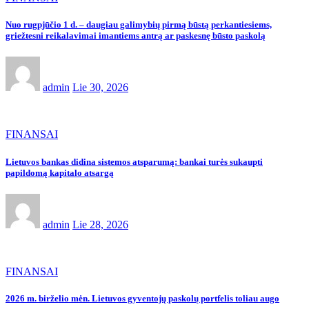
Nuo rugpjūčio 1 d. – daugiau galimybių pirmą būstą perkantiesiems,
griežtesni reikalavimai imantiems antrą ar paskesnę būsto paskolą
admin
Lie 30, 2026
FINANSAI
Lietuvos bankas didina sistemos atsparumą: bankai turės sukaupti
papildomą kapitalo atsargą
admin
Lie 28, 2026
FINANSAI
2026 m. birželio mėn. Lietuvos gyventojų paskolų portfelis toliau augo