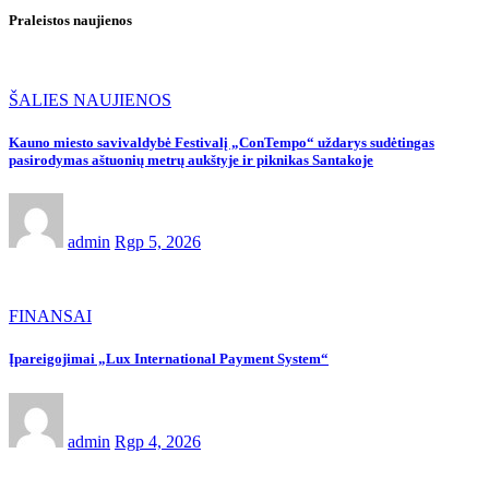
Praleistos naujienos
ŠALIES NAUJIENOS
Kauno miesto savivaldybė Festivalį „ConTempo“ uždarys sudėtingas
pasirodymas aštuonių metrų aukštyje ir piknikas Santakoje
admin
Rgp 5, 2026
FINANSAI
Įpareigojimai „Lux International Payment System“
admin
Rgp 4, 2026