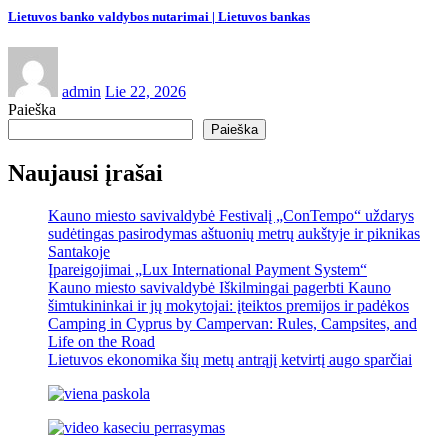
Lietuvos banko valdybos nutarimai | Lietuvos bankas
admin
Lie 22, 2026
Paieška
Paieška
Naujausi įrašai
Kauno miesto savivaldybė Festivalį „ConTempo“ uždarys
sudėtingas pasirodymas aštuonių metrų aukštyje ir piknikas
Santakoje
Įpareigojimai „Lux International Payment System“
Kauno miesto savivaldybė Iškilmingai pagerbti Kauno
šimtukininkai ir jų mokytojai: įteiktos premijos ir padėkos
Camping in Cyprus by Campervan: Rules, Campsites, and
Life on the Road
Lietuvos ekonomika šių metų antrąjį ketvirtį augo sparčiai