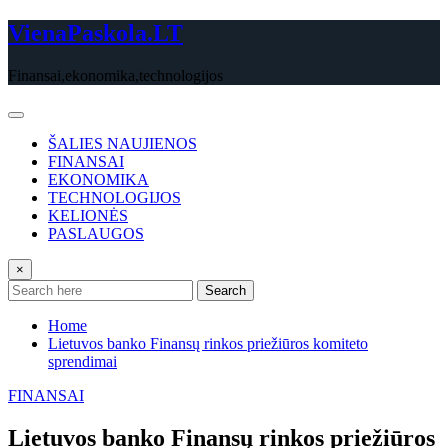
Skip
VienaPaskola.LT
to
content
Finansai,ekonomika,technologijos
ŠALIES NAUJIENOS
FINANSAI
EKONOMIKA
TECHNOLOGIJOS
KELIONĖS
PASLAUGOS
×
Search
Home
Lietuvos banko Finansų rinkos priežiūros komiteto
sprendimai
FINANSAI
Lietuvos banko Finansų rinkos priežiūros