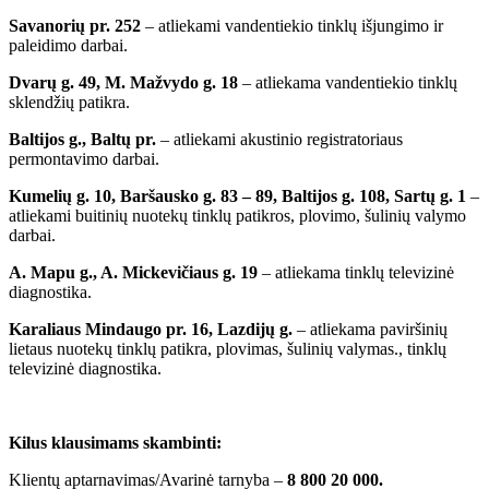
Savanorių pr. 252
– atliekami vandentiekio tinklų išjungimo ir
paleidimo darbai.
Dvarų g. 49, M. Mažvydo g. 18
– atliekama vandentiekio tinklų
sklendžių patikra.
Baltijos g., Baltų pr.
– atliekami akustinio registratoriaus
permontavimo darbai.
Kumelių g. 10, Baršausko g. 83 – 89, Baltijos g. 108, Sartų g. 1
–
atliekami buitinių nuotekų tinklų patikros, plovimo, šulinių valymo
darbai.
A. Mapu g., A. Mickevičiaus g. 19
– atliekama tinklų televizinė
diagnostika.
Karaliaus Mindaugo pr. 16, Lazdijų g.
– atliekama paviršinių
lietaus nuotekų tinklų patikra, plovimas, šulinių valymas., tinklų
televizinė diagnostika.
Kilus klausimams skambinti:
Klientų aptarnavimas/Avarinė tarnyba –
8 800 20 000.