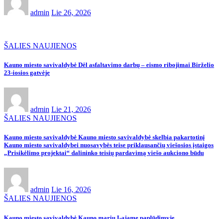
admin
Lie 26, 2026
ŠALIES NAUJIENOS
Kauno miesto savivaldybė Dėl asfaltavimo darbų – eismo ribojimai Birželio
23-iosios gatvėje
admin
Lie 21, 2026
ŠALIES NAUJIENOS
Kauno miesto savivaldybė Kauno miesto savivaldybė skelbia pakartotinį
Kauno miesto savivaldybei nuosavybės teise priklausančių viešosios įstaigos
„Prisikėlimo projektai“ dalininko teisių pardavimą viešo aukciono būdu
admin
Lie 16, 2026
ŠALIES NAUJIENOS
Kauno miesto savivaldybė Kauno marių I-ajame paplūdimyje