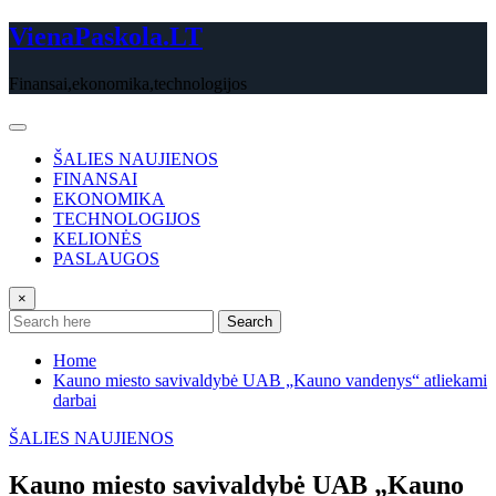
Skip
VienaPaskola.LT
to
content
Finansai,ekonomika,technologijos
ŠALIES NAUJIENOS
FINANSAI
EKONOMIKA
TECHNOLOGIJOS
KELIONĖS
PASLAUGOS
×
Search
Home
Kauno miesto savivaldybė UAB „Kauno vandenys“ atliekami
darbai
ŠALIES NAUJIENOS
Kauno miesto savivaldybė UAB „Kauno