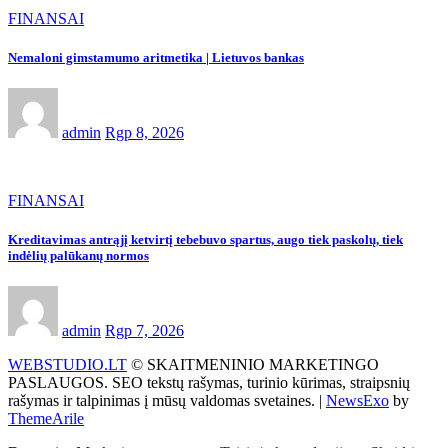
FINANSAI
Nemaloni gimstamumo aritmetika | Lietuvos bankas
admin
Rgp 8, 2026
FINANSAI
Kreditavimas antrąjį ketvirtį tebebuvo spartus, augo tiek paskolų, tiek
indėlių palūkanų normos
admin
Rgp 7, 2026
WEBSTUDIO.LT
© SKAITMENINIO MARKETINGO
PASLAUGOS. SEO tekstų rašymas, turinio kūrimas, straipsnių
rašymas ir talpinimas į mūsų valdomas svetaines.
|
NewsExo
by
ThemeArile