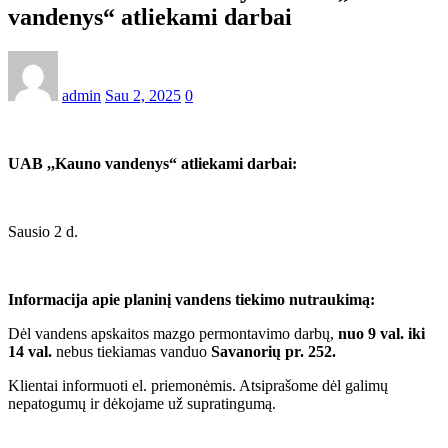
vandenys“ atliekami darbai
admin
Sau 2, 2025
0
UAB ,,Kauno vandenys“ atliekami darbai:
Sausio 2 d.
Informacija apie planinį vandens tiekimo nutraukimą:
Dėl vandens apskaitos mazgo permontavimo darbų,
nuo 9 val. iki
14 val.
nebus tiekiamas vanduo
Savanorių pr. 252.
Klientai informuoti el. priemonėmis. Atsiprašome dėl galimų
nepatogumų ir dėkojame už supratingumą.