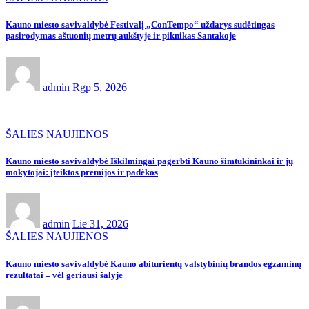
Kauno miesto savivaldybė Festivalį „ConTempo“ uždarys sudėtingas
pasirodymas aštuonių metrų aukštyje ir piknikas Santakoje
admin
Rgp 5, 2026
ŠALIES NAUJIENOS
Kauno miesto savivaldybė Iškilmingai pagerbti Kauno šimtukininkai ir jų
mokytojai: įteiktos premijos ir padėkos
admin
Lie 31, 2026
ŠALIES NAUJIENOS
Kauno miesto savivaldybė Kauno abiturientų valstybinių brandos egzaminų
rezultatai – vėl geriausi šalyje