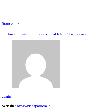
Source link
atliekami
darbai
Kauno
miesto
savivaldybė
UAB
vandenys
admin
Website:
https://vienapaskola.lt