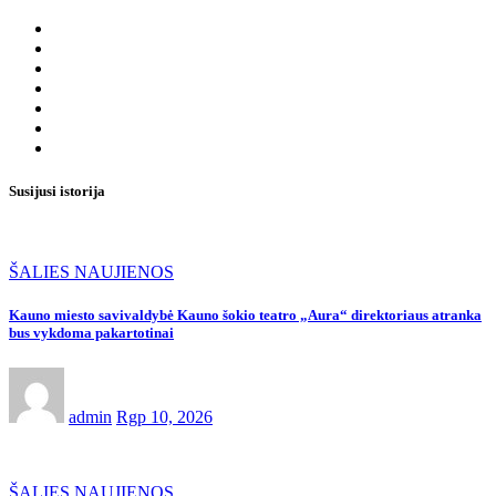
Susijusi istorija
ŠALIES NAUJIENOS
Kauno miesto savivaldybė Kauno šokio teatro „Aura“ direktoriaus atranka
bus vykdoma pakartotinai
admin
Rgp 10, 2026
ŠALIES NAUJIENOS