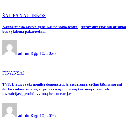
ŠALIES NAUJIENOS
Kauno miesto savivaldybė Kauno šokio teatro „Aura“ direktoriaus atranka
bus vykdoma pakartotinai
admin
Rgp 10, 2026
FINANSAI
TVF: Lietuvos ekonomika demonstruoja atsparumą, tačiau būtina spręsti
darbo rinkos iššūkius, stiprinti viešųjų finansų tvarumą ir skatinti
investicijas į produktyvumą bei inovacijas
admin
Rgp 10, 2026