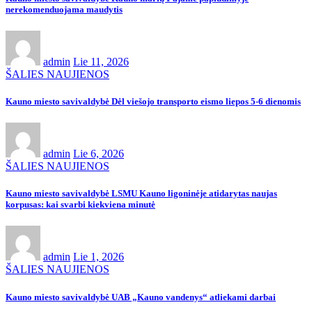
nerekomenduojama maudytis
admin
Lie 11, 2026
ŠALIES NAUJIENOS
Kauno miesto savivaldybė Dėl viešojo transporto eismo liepos 5-6 dienomis
admin
Lie 6, 2026
ŠALIES NAUJIENOS
Kauno miesto savivaldybė LSMU Kauno ligoninėje atidarytas naujas
korpusas: kai svarbi kiekviena minutė
admin
Lie 1, 2026
ŠALIES NAUJIENOS
Kauno miesto savivaldybė UAB „Kauno vandenys“ atliekami darbai