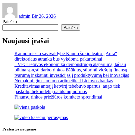
admin
Bir 26, 2026
Paieška
Paieška
Naujausi įrašai
Kauno miesto savivaldybė Kauno šokio teatro „Aura“
direktoriaus atranka bus vykdoma pakartotinai
TVF: Lietuvos ekonomika demonstruoja atsparumą, tačiau
būtina spręsti darbo rinkos iššūkius, stiprinti viešųjų finansų
tvarumą ir skatinti investicijas į produktyvumą bei inovacijas
Nemaloni gimstamumo aritmetika | Lietuvos bankas
Kreditavimas antrąjį ketvirtį tebebuvo spartus, augo tiek
paskolų, tiek indėlių palūkanų normos
Finansų rinkos priežiūros komiteto sprendimai
Praleistos naujienos