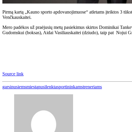
Pirmą kartą „Kauno sporto apdovanojimuose“ atletams įteiktos 3 tūkst. 
Venčkauskaitei.
Mero padėkos už praėjusių metų pasiekimus skirtos Dominikai Tankevič
Gudomskui (boksas), Aidai Vasiliauskaitei (dziudo), taip pat Nojui G
Source link
garsinusiems
miestą
nusilenkta
sportininkams
treneriams