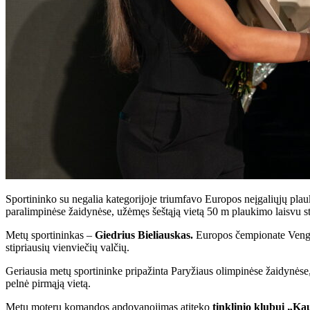
Sportininko su negalia kategorijoje triumfavo Europos neįgaliųjų pl
paralimpinėse žaidynėse, užėmęs šeštąją vietą 50 m plaukimo laisvu sti
Metų sportininkas –
Giedrius Bieliauskas.
Europos čempionate Vengrij
stipriausių vienviečių valčių.
Geriausia metų sportininke pripažinta Paryžiaus olimpinėse žaidynėse,
pelnė pirmąją vietą.
Metų moterų komandos apdovanojimas atiteko
tinklinio klubui „Ka