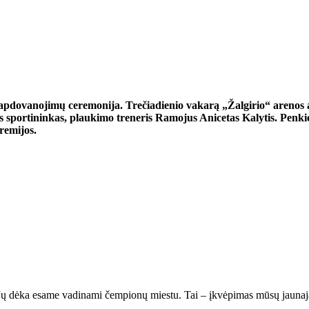
dovanojimų ceremonija. Trečiadienio vakarą „Žalgirio“ arenos amfi
ies sportininkas, plaukimo treneris Ramojus Anicetas Kalytis. Pen
remijos.
Jų dėka esame vadinami čempionų miestu. Tai – įkvėpimas mūsų jaunajai 