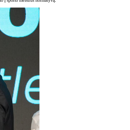
o į sporto meistrus normatyvą.