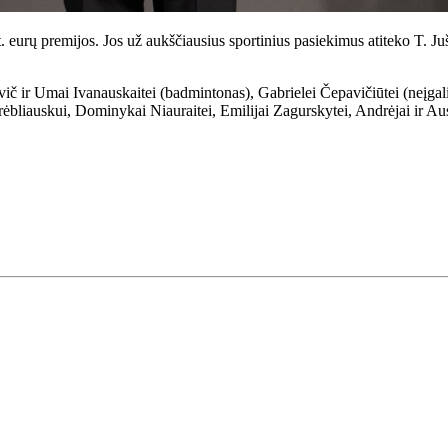
eurų premijos. Jos už aukščiausius sportinius pasiekimus atiteko T. Juš
 ir Umai Ivanauskaitei (badmintonas), Gabrielei Čepavičiūtei (neįgalių
rėbliauskui, Dominykai Niauraitei, Emilijai Zagurskytei, Andrėjai ir A