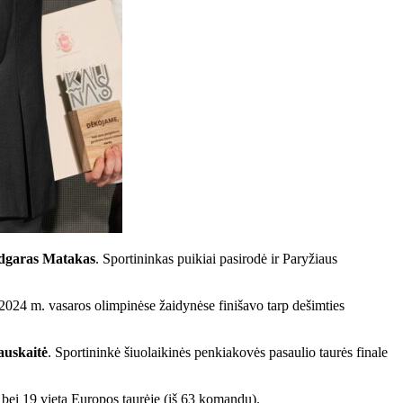
dgaras Matakas
. Sportininkas puikiai pasirodė ir Paryžiaus
2024 m. vasaros olimpinėse žaidynėse finišavo tarp dešimties
auskaitė
. Sportininkė šiuolaikinės penkiakovės pasaulio taurės finale
bei 19 vietą Europos taurėje (iš 63 komandų).