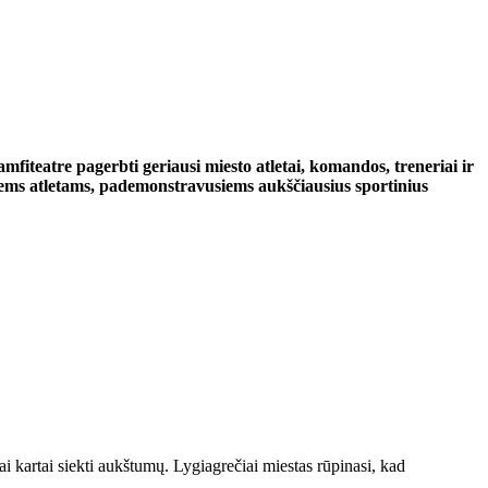
teatre pagerbti geriausi miesto atletai, komandos, treneriai ir
kiems atletams, pademonstravusiems aukščiausius sportinius
kartai siekti aukštumų. Lygiagrečiai miestas rūpinasi, kad