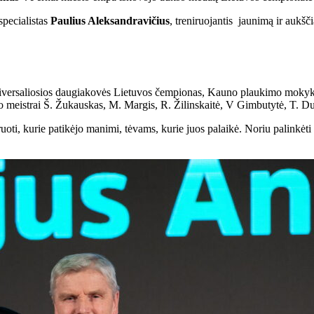
specialistas
Paulius Aleksandravičius
, treniruojantis jaunimą ir aukšči
iversaliosios daugiakovės Lietuvos čempionas, Kauno plaukimo mokykl
rto meistrai Š. Žukauskas, M. Margis, R. Žilinskaitė, V Gimbutytė, T. Duš
oti, kurie patikėjo manimi, tėvams, kurie juos palaikė. Noriu palinkėti 