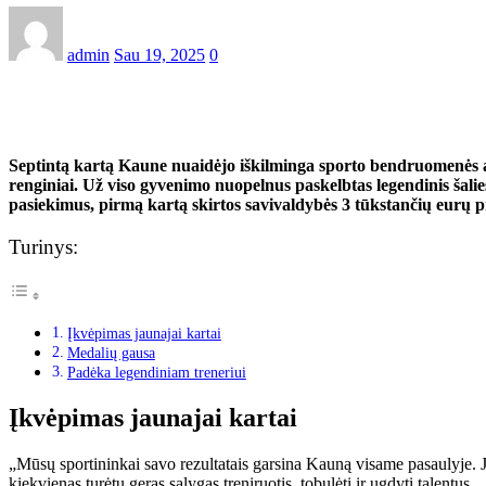
admin
Sau 19, 2025
0
Septintą kartą Kaune nuaidėjo iškilminga sporto bendruomenės ap
renginiai. Už viso gyvenimo nuopelnus paskelbtas legendinis šal
pasiekimus, pirmą kartą skirtos savivaldybės 3 tūkstančių eurų p
Turinys:
Įkvėpimas jaunajai kartai
Medalių gausa
Padėka legendiniam treneriui
Įkvėpimas jaunajai kartai
„Mūsų sportininkai savo rezultatais garsina Kauną visame pasaulyje. 
kiekvienas turėtų geras sąlygas treniruotis, tobulėti ir ugdyti talentus.