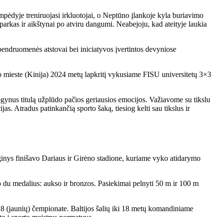
mpėdyje treniruojasi irkluotojai, o Neptūno įlankoje kyla buriavimo
parkas ir aikštynai po atviru dangumi. Neabejoju, kad ateityje laukia
 bendruomenės atstovai bei iniciatyvos įvertintos devyniose
 mieste (Kinija) 2024 metų lapkritį vykusiame FISU universitetų 3×3
Apgynus titulą užplūdo pačios geriausios emocijos. Važiavome su tikslu
as. Atradus patinkančią sporto šaką, tiesiog kelti sau tikslus ir
nginys finišavo Dariaus ir Girėno stadione, kuriame vyko atidarymo
 du medalius: aukso ir bronzos. Pasiekimai pelnyti 50 m ir 100 m
8 (jaunių) čempionate. Baltijos šalių iki 18 metų komandiniame