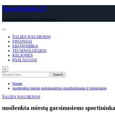
Skip
VienaPaskola.LT
to
content
Finansai,ekonomika,technologijos
ŠALIES NAUJIENOS
FINANSAI
EKONOMIKA
TECHNOLOGIJOS
KELIONĖS
PASLAUGOS
×
Search
Home
nusilenkta miestą garsinusiems sportininkams ir treneriams
ŠALIES NAUJIENOS
nusilenkta miestą garsinusiems sportinink