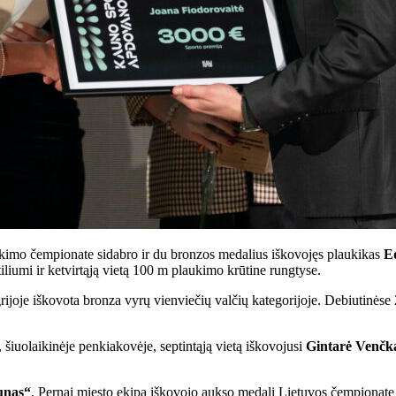
aukimo čempionate sidabro ir du bronzos medalius iškovojęs plaukikas
E
liumi ir ketvirtąją vietą 100 m plaukimo krūtine rungtyse.
oje iškovota bronza vyrų vienviečių valčių kategorijoje. Debiutinėse 
 šiuolaikinėje penkiakovėje, septintąją vietą iškovojusi
Gintarė Venčk
unas“
. Pernai miesto ekipa iškovojo aukso medalį Lietuvos čempionate 