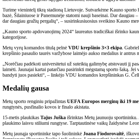
Turime vienintelį tikrą stadioną Lietuvoje. Sutvarkėme Kauno sporto h
bazė, Šilainiuose ir Panemunėje statomi nauji baseinai. Dar daugiau – 
dar daugiau gražių pergalių“, – susirinkusiuosius sveikino Kauno mer
„Kauno sporto apdovanojimų 2024“ laureatus tradiciškai išrinko kaunieč
kategorijose.
Metų vyrų komandos titulą pelnė
VDU krepšinio 3×3 ekipa
. Gabrie
krepšinio pasaulio taurės varžybose laimėjo aukso medalius ir antrus m
„Norėčiau padėkoti universitetui už suteiktą galimybę atstovauti jį pa
laimėti. Jaunajai kartai patarčiau pasirinkti mėgstamą sporto šaką. Jei 
bandyti juos pasiekti“, – linkėjo VDU komandos krepšininkas G. Čel
Medalių gausa
Metų sporto renginiu pripažintas
UEFA Europos merginų iki 19 me
rungtynės, pusfinalio kovos ir finalo akistata.
15-metis plaukikas
Tajus Juška
išrinktas Metų jaunuoju sportininku
plaukimo laisvu stiliumi rungtyse. Tarptautinėse vaikų žaidynėse Leo
Metų jaunąja sportininke tapo šuolininkė
Joana Fiodorovaitė
, iškov