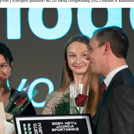
tyvus į Europos jaunimo iki 20 metų čempionatą 2025 metais ir kandidat