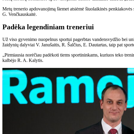
Metų trenerio apdovanojimą šiemet atsiėmė šiuolaikinės penkiakovės 
G. Venčkauskaitė.
Padėka legendiniam treneriui
Už viso gyvenimo nuopelnus sportui pagerbtas vandensvydžio bei un
žaidynių dalyviai V. Janušaitis, R. Šalčius, E. Dautartas, taip pat spo
„Pirmiausia norėčiau padėkoti tiems sportininkams, kuriuos teko treniru
kalbėjo R. A. Kalytis.