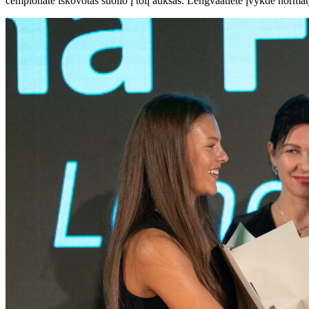
čempionate iškovotas šuolio į tolį auksas. Lengvaatletė įvykdė norma