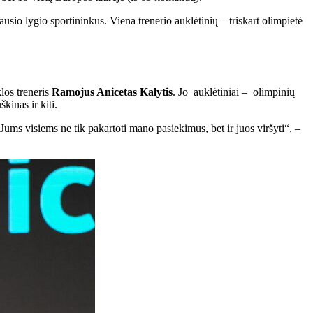
ausio lygio sportininkus. Viena trenerio auklėtinių – triskart olimpietė
os treneris
Ramojus Anicetas Kalytis
. Jo auklėtiniai – olimpinių
kinas ir kiti.
Jums visiems ne tik pakartoti mano pasiekimus, bet ir juos viršyti“, –