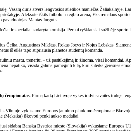
alę. Vasarą duris atvers lengvosios atletikos maniežas Žaliakalnyje. La
priešakyje: Aleksote iškils futbolo ir regbio arena, Ekstremalaus sporto 
o pavaduotojas Mantas Jurgutis.
iai ir specialiai sudaryta komisija. Pernai ryškiausiai sužibėję sporto
lius Čelka, Augustinas Mikštas, Rokas Jocys ir Nojus Lebskas, Siameno
etus iš eilės tapo stipriausia planetos studentų komanda.
sauliniu mastu, treneriui – už pasitikėjimą ir, žinoma, visai komandai. 
viena nepatiko, visada galima pamėginti kitą, kuri suteiks geresnes emocij
ka.
tų čempionatas
. Pirmą kartą Lietuvoje vykęs ir dvi savaites trukęs re
. Jis Vilniuje vykusiame Europos jaunimo plaukimo čempionate iškovojo
ne (Meksika) iškovoti penki aukso medaliai.
ojusi sidabrą Banska Bystrica mieste (Slovakija) vykusiame Europos U1