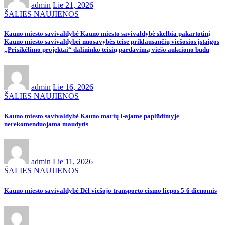
admin
Lie 21, 2026
ŠALIES NAUJIENOS
Kauno miesto savivaldybė Kauno miesto savivaldybė skelbia pakartotinį
Kauno miesto savivaldybei nuosavybės teise priklausančių viešosios įstaigos
„Prisikėlimo projektai“ dalininko teisių pardavimą viešo aukciono būdu
admin
Lie 16, 2026
ŠALIES NAUJIENOS
Kauno miesto savivaldybė Kauno marių I-ajame paplūdimyje
nerekomenduojama maudytis
admin
Lie 11, 2026
ŠALIES NAUJIENOS
Kauno miesto savivaldybė Dėl viešojo transporto eismo liepos 5-6 dienomis