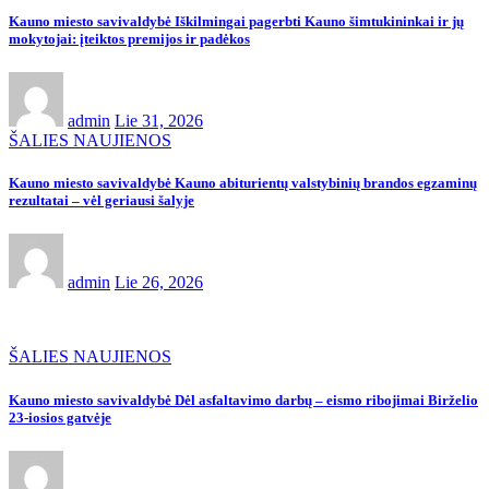
Kauno miesto savivaldybė Iškilmingai pagerbti Kauno šimtukininkai ir jų
mokytojai: įteiktos premijos ir padėkos
admin
Lie 31, 2026
ŠALIES NAUJIENOS
Kauno miesto savivaldybė Kauno abiturientų valstybinių brandos egzaminų
rezultatai – vėl geriausi šalyje
admin
Lie 26, 2026
ŠALIES NAUJIENOS
Kauno miesto savivaldybė Dėl asfaltavimo darbų – eismo ribojimai Birželio
23-iosios gatvėje