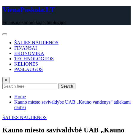
Skip
VienaPaskola.LT
to
content
Finansai,ekonomika,technologijos
ŠALIES NAUJIENOS
FINANSAI
EKONOMIKA
TECHNOLOGIJOS
KELIONĖS
PASLAUGOS
×
Search
Home
Kauno miesto savivaldybė UAB „Kauno vandenys“ atliekami
darbai
ŠALIES NAUJIENOS
Kauno miesto savivaldybė UAB „Kauno