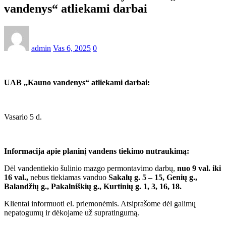
vandenys“ atliekami darbai
admin
Vas 6, 2025
0
UAB ,,Kauno vandenys“ atliekami darbai:
Vasario 5 d.
Informacija apie planinį vandens tiekimo nutraukimą:
Dėl vandentiekio šulinio mazgo permontavimo darbų,
nuo 9 val. iki
16 val.,
nebus tiekiamas vanduo
Sakalų g. 5 – 15, Genių g.,
Balandžių g., Pakalniškių g., Kurtinių g. 1, 3, 16, 18.
Klientai informuoti el. priemonėmis. Atsiprašome dėl galimų
nepatogumų ir dėkojame už supratingumą.