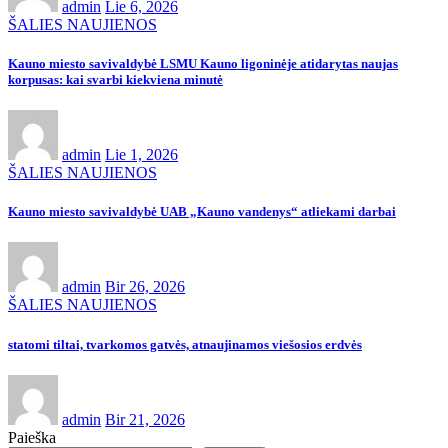
admin
Lie 6, 2026
ŠALIES NAUJIENOS
Kauno miesto savivaldybė LSMU Kauno ligoninėje atidarytas naujas
korpusas: kai svarbi kiekviena minutė
admin
Lie 1, 2026
ŠALIES NAUJIENOS
Kauno miesto savivaldybė UAB „Kauno vandenys“ atliekami darbai
admin
Bir 26, 2026
ŠALIES NAUJIENOS
statomi tiltai, tvarkomos gatvės, atnaujinamos viešosios erdvės
admin
Bir 21, 2026
Paieška