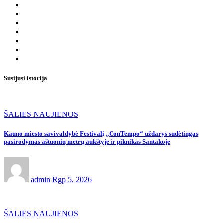
Susijusi istorija
ŠALIES NAUJIENOS
Kauno miesto savivaldybė Festivalį „ConTempo“ uždarys sudėtingas
pasirodymas aštuonių metrų aukštyje ir piknikas Santakoje
admin
Rgp 5, 2026
ŠALIES NAUJIENOS