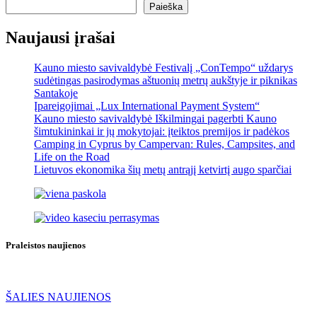
Paieška
Naujausi įrašai
Kauno miesto savivaldybė Festivalį „ConTempo“ uždarys
sudėtingas pasirodymas aštuonių metrų aukštyje ir piknikas
Santakoje
Įpareigojimai „Lux International Payment System“
Kauno miesto savivaldybė Iškilmingai pagerbti Kauno
šimtukininkai ir jų mokytojai: įteiktos premijos ir padėkos
Camping in Cyprus by Campervan: Rules, Campsites, and
Life on the Road
Lietuvos ekonomika šių metų antrąjį ketvirtį augo sparčiai
Praleistos naujienos
ŠALIES NAUJIENOS