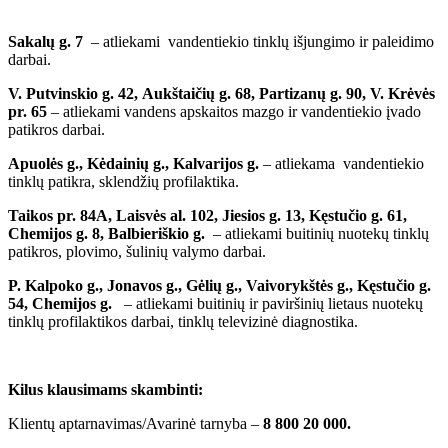
Sakalų g. 7
– atliekami vandentiekio tinklų išjungimo ir paleidimo
darbai.
V. Putvinskio g. 42,
Aukštaičių g. 68, Partizanų g. 90, V. Krėvės
pr. 65
– atliekami vandens apskaitos mazgo ir vandentiekio įvado
patikros darbai.
Apuolės g., Kėdainių g., Kalvarijos g.
– atliekama vandentiekio
tinklų patikra, sklendžių profilaktika.
Taikos pr. 84A, Laisvės al. 102, Jiesios g. 13, Kęstučio g. 61,
Chemijos g. 8, Balbieriškio g.
– atliekami buitinių nuotekų tinklų
patikros, plovimo, šulinių valymo darbai.
P. Kalpoko g., Jonavos g., Gėlių g., Vaivorykštės g., Kęstučio g.
54, Chemijos g.
– atliekami buitinių ir paviršinių lietaus nuotekų
tinklų profilaktikos darbai, tinklų televizinė diagnostika.
Kilus klausimams skambinti:
Klientų aptarnavimas/Avarinė tarnyba –
8 800 20 000.