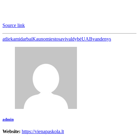
Source link
atliekami
darbai
Kauno
miesto
savivaldybė
UAB
vandenys
admin
Website:
https://vienapaskola.lt