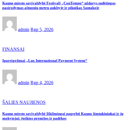
Kauno miesto savivaldybė Festivalį „ConTempo“ uždarys sudėtingas
pasirodymas aštuonių metrų aukštyje ir piknikas Santakoje
admin
Rgp 5, 2026
FINANSAI
Įpareigojimai „Lux International Payment System“
admin
Rgp 4, 2026
ŠALIES NAUJIENOS
Kauno miesto savivaldybė Iškilmingai pagerbti Kauno šimtukininkai ir jų
mokytojai: įteiktos premijos ir padėkos