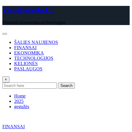
Skip
VienaPaskola.LT
to
content
Finansai,ekonomika,technologijos
ŠALIES NAUJIENOS
FINANSAI
EKONOMIKA
TECHNOLOGIJOS
KELIONĖS
PASLAUGOS
×
Search
Home
2025
gegužės
FINANSAI