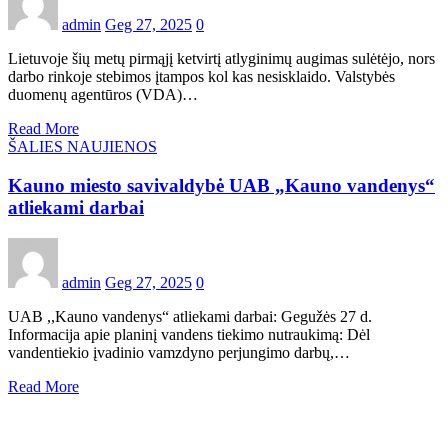
admin
Geg 27, 2025
0
Lietuvoje šių metų pirmąjį ketvirtį atlyginimų augimas sulėtėjo, nors
darbo rinkoje stebimos įtampos kol kas nesisklaido. Valstybės
duomenų agentūros (VDA)…
Read More
ŠALIES NAUJIENOS
Kauno miesto savivaldybė UAB „Kauno vandenys“
atliekami darbai
admin
Geg 27, 2025
0
UAB ,,Kauno vandenys“ atliekami darbai: Gegužės 27 d.
Informacija apie planinį vandens tiekimo nutraukimą: Dėl
vandentiekio įvadinio vamzdyno perjungimo darbų,…
Read More