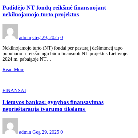
Padidėjo NT fondų reikšmė finansuojant
nekilnojamojo turto projektus
admin
Geg 29, 2025
0
Nekilnojamojo turto (NT) fondai per pastarąjį dešimtmetį tapo
populiariu ir reikšmingu būdu finansuoti NT projektus Lietuvoje.
2024 m. pabaigoje NT…
Read More
FINANSAI
Lietuvos bankas: gynybos finansavimas
neprieštarauja tvarumo tikslams
admin
Geg 29, 2025
0