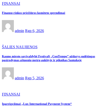
FINANSAI
Finansų rinkos priežiūros komiteto sprendimai
admin
Rgp 6, 2026
ŠALIES NAUJIENOS
Kauno miesto savivaldybė Festivalį „ConTempo“ uždarys sudėtingas
pasirodymas aštuonių metrų aukštyje ir piknikas Santakoje
admin
Rgp 5, 2026
FINANSAI
Įpareigojimai „Lux International Payment System“