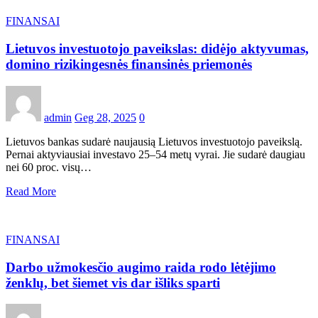
FINANSAI
Lietuvos investuotojo paveikslas: didėjo aktyvumas,
domino rizikingesnės finansinės priemonės
admin
Geg 28, 2025
0
Lietuvos bankas sudarė naujausią Lietuvos investuotojo paveikslą.
Pernai aktyviausiai investavo 25–54 metų vyrai. Jie sudarė daugiau
nei 60 proc. visų…
Read More
FINANSAI
Darbo užmokesčio augimo raida rodo lėtėjimo
ženklų, bet šiemet vis dar išliks sparti