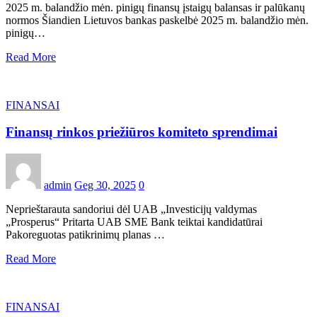
2025 m. balandžio mėn. pinigų finansų įstaigų balansas ir palūkanų
normos Šiandien Lietuvos bankas paskelbė 2025 m. balandžio mėn.
pinigų…
Read More
FINANSAI
Finansų rinkos priežiūros komiteto sprendimai
admin
Geg 30, 2025
0
Neprieštarauta sandoriui dėl UAB „Investicijų valdymas
„Prosperus“ ​Pritarta UAB SME Bank teiktai kandidatūrai
Pakoreguotas patikrinimų planas …
Read More
FINANSAI