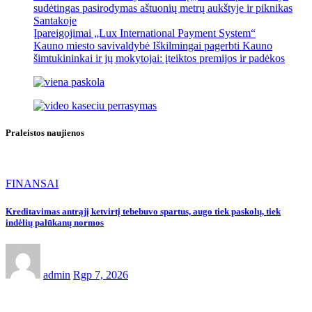
sudėtingas pasirodymas aštuonių metrų aukštyje ir piknikas
Santakoje
Įpareigojimai „Lux International Payment System“
Kauno miesto savivaldybė Iškilmingai pagerbti Kauno
šimtukininkai ir jų mokytojai: įteiktos premijos ir padėkos
Praleistos naujienos
FINANSAI
Kreditavimas antrąjį ketvirtį tebebuvo spartus, augo tiek paskolų, tiek
indėlių palūkanų normos
admin
Rgp 7, 2026