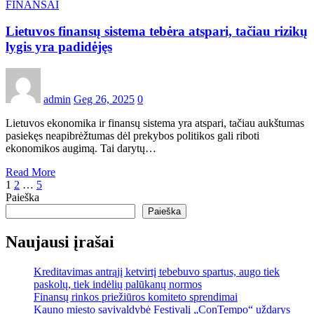
FINANSAI
Lietuvos finansų sistema tebėra atspari, tačiau rizikų
lygis yra padidėjęs
admin
Geg 26, 2025
0
Lietuvos ekonomika ir finansų sistema yra atspari, tačiau aukštumas
pasiekęs neapibrėžtumas dėl prekybos politikos gali riboti
ekonomikos augimą. Tai darytų…
Read More
Įrašų
1
2
…
5
Paieška
puslapiavimas
Paieška
Naujausi įrašai
Kreditavimas antrąjį ketvirtį tebebuvo spartus, augo tiek
paskolų, tiek indėlių palūkanų normos
Finansų rinkos priežiūros komiteto sprendimai
Kauno miesto savivaldybė Festivalį „ConTempo“ uždarys