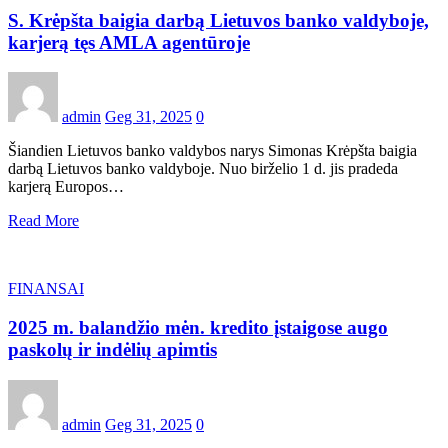
S. Krėpšta baigia darbą Lietuvos banko valdyboje,
karjerą tęs AMLA agentūroje
admin
Geg 31, 2025
0
Šiandien Lietuvos banko valdybos narys Simonas Krėpšta baigia
darbą Lietuvos banko valdyboje. Nuo birželio 1 d. jis pradeda
karjerą Europos…
Read More
FINANSAI
2025 m. balandžio mėn. kredito įstaigose augo
paskolų ir indėlių apimtis
admin
Geg 31, 2025
0