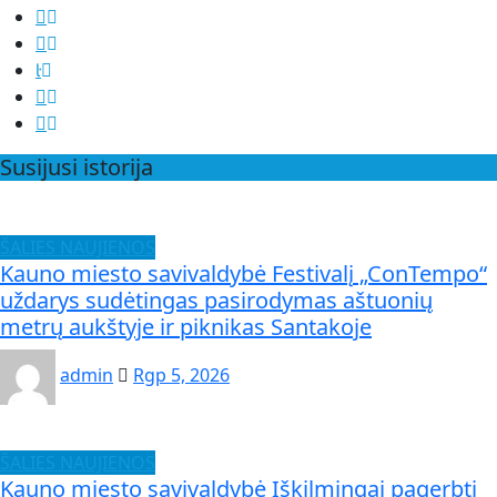
Susijusi istorija
ŠALIES NAUJIENOS
Kauno miesto savivaldybė Festivalį „ConTempo“
uždarys sudėtingas pasirodymas aštuonių
metrų aukštyje ir piknikas Santakoje
admin
Rgp 5, 2026
ŠALIES NAUJIENOS
Kauno miesto savivaldybė Iškilmingai pagerbti