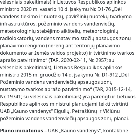
vėlesniais pakeitimais) ir Lietuvos Respublikos aplinkos
ministro 2020 m. vasario 10 d. įsakymu Nr. D1-76 „Dėl
vandens tiekimo ir nuotekų, paviršinių nuotekų tvarkymo
infrastruktūros, požeminio vandens vandenviečių,
meteorologinių stebėjimo aikštelių, meteorologinių
radiolokatorių, vandens matavimo stočių apsaugos zonų
planavimo rengimo (nerengiant teritorijų planavimo
dokumento ar žemės valdos projekto) ir tvirtinimo tvarkos
aprašo patvirtinimo“ (TAR, 2020-02-11, Nr. 2957; su
vėlesniais pakeitimais), Lietuvos Respublikos aplinkos
ministro 2015 m. gruodžio 14 d. įsakymu Nr. D1-912 „Dėl
Požeminio vandens vandenviečių apsaugos zonų
nustatymo tvarkos aprašo patvirtinimo“ (TAR, 2015-12-14,
Nr. 19741; su vėlesniais pakeitimais) yra parengti ir Lietuvos
Respublikos aplinkos ministrui planuojami teikti tvirtinti
UAB „Kauno vandenys“ Eigulių, Petrašiūnų ir Vičiūnų
požeminio vandens vandenviečių apsaugos zonų planai.
Plano iniciatorius
– UAB „Kauno vandenys“, kontaktinė