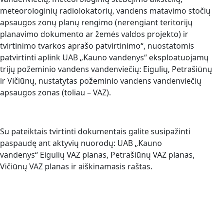
meteorologinių radiolokatorių, vandens matavimo stočių
apsaugos zonų planų rengimo (nerengiant teritorijų
planavimo dokumento ar žemės valdos projekto) ir
tvirtinimo tvarkos aprašo patvirtinimo“, nuostatomis
patvirtinti aplink UAB „Kauno vandenys“ eksploatuojamų
trijų požeminio vandens vandenviečių: Eigulių, Petrašiūnų
ir Vičiūnų, nustatytas požeminio vandens vandenviečių
apsaugos zonas (toliau – VAZ).
Su pateiktais tvirtinti dokumentais galite susipažinti
paspaudę ant aktyvių nuorodų: UAB „Kauno
vandenys“ Eigulių VAZ planas, Petrašiūnų VAZ planas,
Vičiūnų VAZ planas ir aiškinamasis raštas.