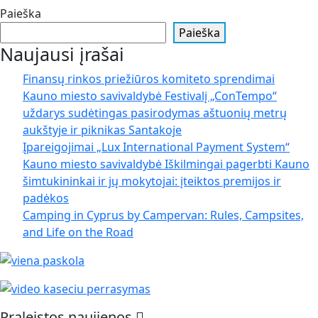
Paieška
Paieška
Naujausi įrašai
Finansų rinkos priežiūros komiteto sprendimai
Kauno miesto savivaldybė Festivalį „ConTempo“
uždarys sudėtingas pasirodymas aštuonių metrų
aukštyje ir piknikas Santakoje
Įpareigojimai „Lux International Payment System“
Kauno miesto savivaldybė Iškilmingai pagerbti Kauno
šimtukininkai ir jų mokytojai: įteiktos premijos ir
padėkos
Camping in Cyprus by Campervan: Rules, Campsites,
and Life on the Road
Praleistos naujienos