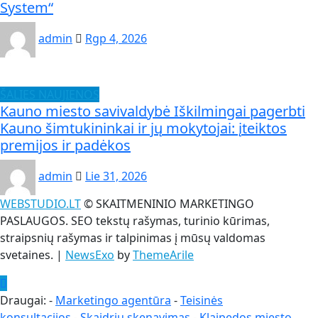
System“
admin
Rgp 4, 2026
ŠALIES NAUJIENOS
Kauno miesto savivaldybė Iškilmingai pagerbti
Kauno šimtukininkai ir jų mokytojai: įteiktos
premijos ir padėkos
admin
Lie 31, 2026
WEBSTUDIO.LT
© SKAITMENINIO MARKETINGO
PASLAUGOS. SEO tekstų rašymas, turinio kūrimas,
straipsnių rašymas ir talpinimas į mūsų valdomas
svetaines.
|
NewsExo
by
ThemeArile
Draugai: -
Marketingo agentūra
-
Teisinės
konsultacijos
-
Skaidrių skenavimas
-
Klaipedos miesto