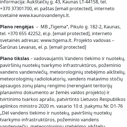
informacija: Aukštaičių g. 43, Kaunas LT-44158, tel.
+370 37301700, el. paštas
[email protected]
, interneto
svetainė www.kaunovandenys.lt.
Plano rengėjas
– MB „Tigema“, Pikulo g. 182-2, Kaunas,
tel. +370 655 42252, el.p.
[email protected]
, interneto
svetainės adresas: www.tigema.lt. Projekto vadovas –
Šarūnas Levanas, el. p.
[email protected]
Plano tikslas
– vadovaujantis Vandens tiekimo ir nuotekų,
paviršinių nuotekų tvarkymo infrastruktūros, požeminio
vandens vandenviečių, meteorologinių stebėjimo aikštelių,
meteorologinių radiolokatorių, vandens matavimo stočių
apsaugos zonų planų rengimo (nerengiant teritorijų
planavimo dokumento ar žemės valdos projekto) ir
tvirtinimo tvarkos aprašo, patvirtinto Lietuvos Respublikos
aplinkos ministro 2020 m. vasario 10 d. įsakymu Nr. D1-76
„Dėl vandens tiekimo ir nuotekų, paviršinių nuotekų
tvarkymo infrastruktūros, požeminio vandens
vandenviečių, meteorologinių stebėjimo aikštelių,