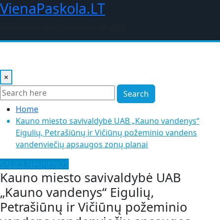
VienaPaskola.LT
Skip
to
Finansai,ekonomika,technologijos
content
×
Search
Home
Kauno miesto savivaldybė UAB „Kauno vandenys“
Eigulių, Petrašiūnų ir Vičiūnų požeminio vandens
vandenviečių apsaugos zonų planai
ŠALIES NAUJIENOS
Kauno miesto savivaldybė UAB
„Kauno vandenys“ Eigulių,
Petrašiūnų ir Vičiūnų požeminio