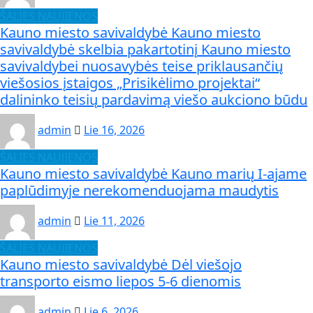
ŠALIES NAUJIENOS
Kauno miesto savivaldybė Kauno miesto
savivaldybė skelbia pakartotinį Kauno miesto
savivaldybei nuosavybės teise priklausančių
viešosios įstaigos „Prisikėlimo projektai“
dalininko teisių pardavimą viešo aukciono būdu
admin
Lie 16, 2026
ŠALIES NAUJIENOS
Kauno miesto savivaldybė Kauno marių I-ajame
paplūdimyje nerekomenduojama maudytis
admin
Lie 11, 2026
ŠALIES NAUJIENOS
Kauno miesto savivaldybė Dėl viešojo
transporto eismo liepos 5-6 dienomis
admin
Lie 6, 2026