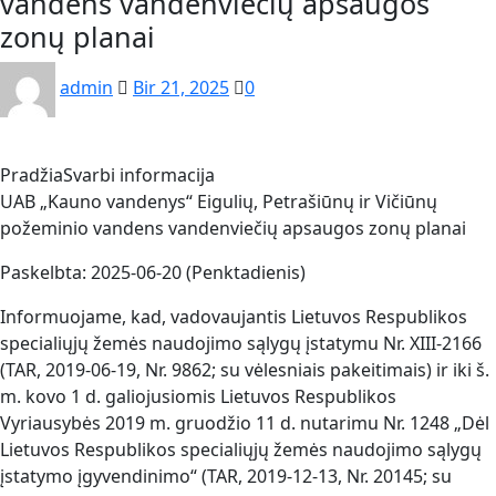
vandens vandenviečių apsaugos
zonų planai
admin
Bir 21, 2025
0
Pradžia
Svarbi informacija
UAB „Kauno vandenys“ Eigulių, Petrašiūnų ir Vičiūnų
požeminio vandens vandenviečių apsaugos zonų planai
Paskelbta: 2025-06-20 (Penktadienis)
Informuojame, kad, vadovaujantis Lietuvos Respublikos
specialiųjų žemės naudojimo sąlygų įstatymu Nr. XIII-2166
(TAR, 2019-06-19, Nr. 9862; su vėlesniais pakeitimais) ir iki š.
m. kovo 1 d. galiojusiomis Lietuvos Respublikos
Vyriausybės 2019 m. gruodžio 11 d. nutarimu Nr. 1248 „Dėl
Lietuvos Respublikos specialiųjų žemės naudojimo sąlygų
įstatymo įgyvendinimo“ (TAR, 2019-12-13, Nr. 20145; su