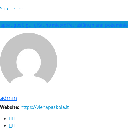
Source link
apsaugos
Eigulių
Kauno
miesto
Petrašiūnų
planai
požeminio
admin
Website:
https://vienapaskola.lt