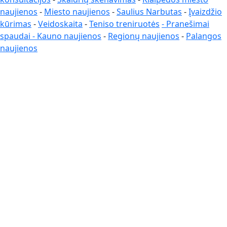
naujienos
-
Miesto naujienos
-
Saulius Narbutas
-
Įvaizdžio
kūrimas
-
Veidoskaita
-
Teniso treniruotės
- Pranešimai
spaudai -
Kauno naujienos
-
Regionų naujienos
-
Palangos
naujienos