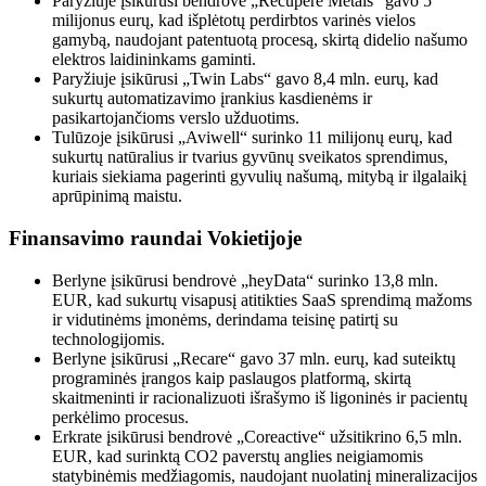
Paryžiuje įsikūrusi bendrovė „Recupere Metals“ gavo 5
milijonus eurų, kad išplėtotų perdirbtos varinės vielos
gamybą, naudojant patentuotą procesą, skirtą didelio našumo
elektros laidininkams gaminti.
Paryžiuje įsikūrusi „Twin Labs“ gavo 8,4 mln. eurų, kad
sukurtų automatizavimo įrankius kasdienėms ir
pasikartojančioms verslo užduotims.
Tulūzoje įsikūrusi „Aviwell“ surinko 11 milijonų eurų, kad
sukurtų natūralius ir tvarius gyvūnų sveikatos sprendimus,
kuriais siekiama pagerinti gyvulių našumą, mitybą ir ilgalaikį
aprūpinimą maistu.
Finansavimo raundai Vokietijoje
Berlyne įsikūrusi bendrovė „heyData“ surinko 13,8 mln.
EUR, kad sukurtų visapusį atitikties SaaS sprendimą mažoms
ir vidutinėms įmonėms, derindama teisinę patirtį su
technologijomis.
Berlyne įsikūrusi „Recare“ gavo 37 mln. eurų, kad suteiktų
programinės įrangos kaip paslaugos platformą, skirtą
skaitmeninti ir racionalizuoti išrašymo iš ligoninės ir pacientų
perkėlimo procesus.
Erkrate įsikūrusi bendrovė „Coreactive“ užsitikrino 6,5 mln.
EUR, kad surinktą CO2 paverstų anglies neigiamomis
statybinėmis medžiagomis, naudojant nuolatinį mineralizacijos