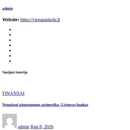
admin
Website:
https://vienapaskola.lt
Susijusi istorija
FINANSAI
Nemaloni gimstamumo aritmetika | Lietuvos bankas
admin
Rgp 8, 2026