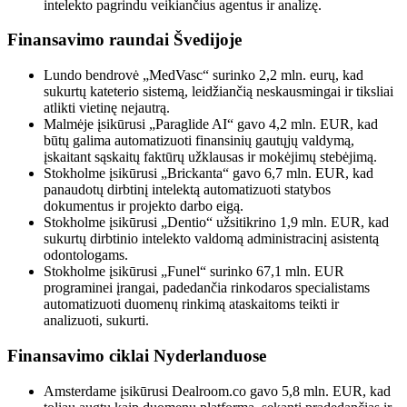
intelekto pagrindu veikiančius agentus ir analizę.
Finansavimo raundai Švedijoje
Lundo bendrovė „MedVasc“ surinko 2,2 mln. eurų, kad
sukurtų kateterio sistemą, leidžiančią neskausmingai ir tiksliai
atlikti vietinę nejautrą.
Malmėje įsikūrusi „Paraglide AI“ gavo 4,2 mln. EUR, kad
būtų galima automatizuoti finansinių gautųjų valdymą,
įskaitant sąskaitų faktūrų užklausas ir mokėjimų stebėjimą.
Stokholme įsikūrusi „Brickanta“ gavo 6,7 mln. EUR, kad
panaudotų dirbtinį intelektą automatizuoti statybos
dokumentus ir projekto darbo eigą.
Stokholme įsikūrusi „Dentio“ užsitikrino 1,9 mln. EUR, kad
sukurtų dirbtinio intelekto valdomą administracinį asistentą
odontologams.
Stokholme įsikūrusi „Funel“ surinko 67,1 mln. EUR
programinei įrangai, padedančia rinkodaros specialistams
automatizuoti duomenų rinkimą ataskaitoms teikti ir
analizuoti, sukurti.
Finansavimo ciklai Nyderlanduose
Amsterdame įsikūrusi Dealroom.co gavo 5,8 mln. EUR, kad