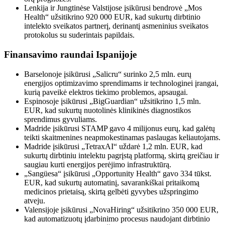
Lenkija ir Jungtinėse Valstijose įsikūrusi bendrovė „Mos
Health“ užsitikrino 920 000 EUR, kad sukurtų dirbtinio
intelekto sveikatos partnerį, derinantį asmeninius sveikatos
protokolus su suderintais papildais.
Finansavimo raundai Ispanijoje
Barselonoje įsikūrusi „Salicru“ surinko 2,5 mln. eurų
energijos optimizavimo sprendimams ir technologinei įrangai,
kurią paveikė elektros tiekimo problemos, apsaugai.
Espinosoje įsikūrusi „BigGuardian“ užsitikrino 1,5 mln.
EUR, kad sukurtų nuotolinės klinikinės diagnostikos
sprendimus gyvuliams.
Madride įsikūrusi STAMP gavo 4 milijonus eurų, kad galėtų
teikti skaitmenines neapmokestinamas paslaugas keliautojams.
Madride įsikūrusi „TetraxAI“ uždarė 1,2 mln. EUR, kad
sukurtų dirbtiniu intelektu pagrįstą platformą, skirtą greičiau ir
saugiau kurti energijos perėjimo infrastruktūrą.
„Sangüesa“ įsikūrusi „Opportunity Health“ gavo 334 tūkst.
EUR, kad sukurtų automatinį, savarankiškai pritaikomą
medicinos prietaisą, skirtą gelbėti gyvybes užspringimo
atveju.
Valensijoje įsikūrusi „NovaHiring“ užsitikrino 350 000 EUR,
kad automatizuotų įdarbinimo procesus naudojant dirbtinio