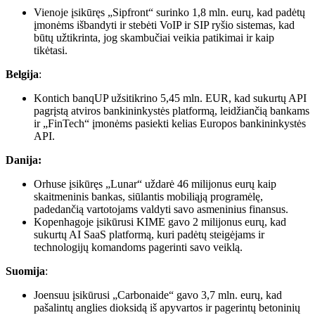
Vienoje įsikūręs „Sipfront“ surinko 1,8 mln. eurų, kad padėtų
įmonėms išbandyti ir stebėti VoIP ir SIP ryšio sistemas, kad
būtų užtikrinta, jog skambučiai veikia patikimai ir kaip
tikėtasi.
Belgija
:
Kontich banqUP užsitikrino 5,45 mln. EUR, kad sukurtų API
pagrįstą atviros bankininkystės platformą, leidžiančią bankams
ir „FinTech“ įmonėms pasiekti kelias Europos bankininkystės
API.
Danija:
Orhuse įsikūręs „Lunar“ uždarė 46 milijonus eurų kaip
skaitmeninis bankas, siūlantis mobiliąją programėlę,
padedančią vartotojams valdyti savo asmeninius finansus.
Kopenhagoje įsikūrusi KIME gavo 2 milijonus eurų, kad
sukurtų AI SaaS platformą, kuri padėtų steigėjams ir
technologijų komandoms pagerinti savo veiklą.
Suomija
:
Joensuu įsikūrusi „Carbonaide“ gavo 3,7 mln. eurų, kad
pašalintų anglies dioksidą iš apyvartos ir pagerintų betoninių