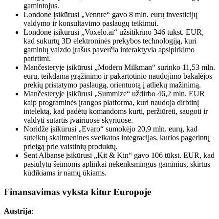
gamintojus.
Londone įsikūrusi „Vennre“ gavo 8 mln. eurų investicijų
valdymo ir konsultavimo paslaugų teikimui.
Londone įsikūrusi „Voxelo.ai“ užsitikrino 346 tūkst. EUR,
kad sukurtų 3D elektroninės prekybos technologiją, kuri
gaminių vaizdo įrašus paverčia interaktyvia apsipirkimo
patirtimi.
Mančesteryje įsikūrusi „Modern Milkman“ surinko 11,53 mln.
eurų, teikdama grąžinimo ir pakartotinio naudojimo bakalėjos
prekių pristatymo paslaugą, orientuotą į atliekų mažinimą.
Mančesteryje įsikūrusi „Summize“ uždirbo 46,2 mln. EUR
kaip programinės įrangos platforma, kuri naudoja dirbtinį
intelektą, kad padėtų komandoms kurti, peržiūrėti, saugoti ir
valdyti sutartis įvairiuose skyriuose.
Noridže įsikūrusi „Evaro“ sumokėjo 20,9 mln. eurų, kad
suteiktų skaitmenines sveikatos integracijas, kurios pagerintų
prieigą prie vaistinių produktų.
Sent Albanse įsikūrusi „Kit & Kin“ gavo 106 tūkst. EUR, kad
pasiūlytų šeimoms aplinkai nekenksmingus gaminius, skirtus
kūdikiams ir namų ūkiams.
Finansavimas vyksta kitur Europoje
Austrija
: