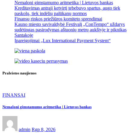
Nemaloni gimstamumo aritmetika | Lietuvos bankas
Kreditavimas antrąjį ketvirtį tebebuvo spartus, augo tiek
paskolų, tiek indėlių palūkanų normos
Finansų rinkos priežiūros komiteto sprendimai
Kauno miesto savivaldybė Festivalį „ConTempo“ uždarys
sudėtingas pasirodymas aštuonių metrų aukštyje ir piknikas
Santakoje
Įpareigojimai „Lux International Payment System“
Praleistos naujienos
FINANSAI
Nemaloni gimstamumo aritmetika | Lietuvos bankas
admin
Rgp 8, 2026