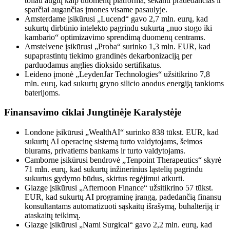
toliau augtų kaip duomenų platforma, sekanti pradedančias ir
sparčiai augančias įmones visame pasaulyje.
Amsterdame įsikūrusi „Lucend“ gavo 2,7 mln. eurų, kad
sukurtų dirbtinio intelekto pagrindu sukurtą „nuo stogo iki
kambario“ optimizavimo sprendimą duomenų centrams.
Amstelvene įsikūrusi „Proba“ surinko 1,3 mln. EUR, kad
supaprastintų tiekimo grandinės dekarbonizaciją per
parduodamus anglies dioksido sertifikatus.
Leideno įmonė „LeydenJar Technologies“ užsitikrino 7,8
mln. eurų, kad sukurtų gryno silicio anodus energiją tankioms
baterijoms.
Finansavimo ciklai Jungtinėje Karalystėje
Londone įsikūrusi „WealthAI“ surinko 838 tūkst. EUR, kad
sukurtų AI operacinę sistemą turto valdytojams, šeimos
biurams, privatiems bankams ir turto valdytojams.
Camborne įsikūrusi bendrovė „Tenpoint Therapeutics“ skyrė
71 mln. eurų, kad sukurtų inžinerinius ląstelių pagrindu
sukurtus gydymo būdus, skirtus regėjimui atkurti.
Glazge įsikūrusi „Afternoon Finance“ užsitikrino 57 tūkst.
EUR, kad sukurtų AI programinę įrangą, padedančią finansų
konsultantams automatizuoti sąskaitų išrašymą, buhalteriją ir
ataskaitų teikimą.
Glazge įsikūrusi „Nami Surgical“ gavo 2,2 mln. eurų, kad