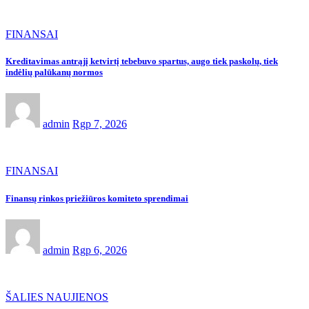
FINANSAI
Kreditavimas antrąjį ketvirtį tebebuvo spartus, augo tiek paskolų, tiek
indėlių palūkanų normos
admin
Rgp 7, 2026
FINANSAI
Finansų rinkos priežiūros komiteto sprendimai
admin
Rgp 6, 2026
ŠALIES NAUJIENOS