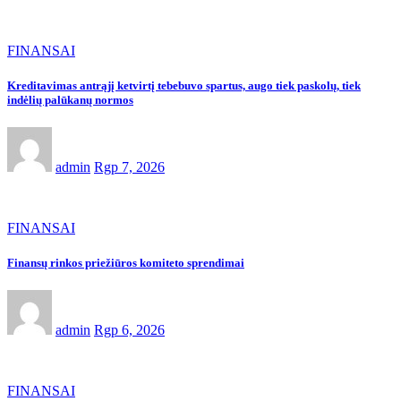
FINANSAI
Kreditavimas antrąjį ketvirtį tebebuvo spartus, augo tiek paskolų, tiek
indėlių palūkanų normos
admin
Rgp 7, 2026
FINANSAI
Finansų rinkos priežiūros komiteto sprendimai
admin
Rgp 6, 2026
FINANSAI