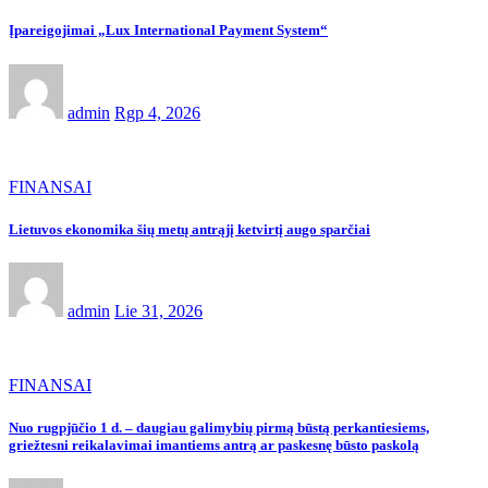
Įpareigojimai „Lux International Payment System“
admin
Rgp 4, 2026
FINANSAI
Lietuvos ekonomika šių metų antrąjį ketvirtį augo sparčiai
admin
Lie 31, 2026
FINANSAI
Nuo rugpjūčio 1 d. – daugiau galimybių pirmą būstą perkantiesiems,
griežtesni reikalavimai imantiems antrą ar paskesnę būsto paskolą