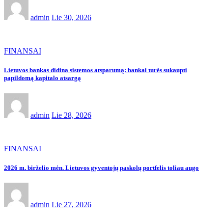
admin
Lie 30, 2026
FINANSAI
Lietuvos bankas didina sistemos atsparumą: bankai turės sukaupti
papildomą kapitalo atsargą
admin
Lie 28, 2026
FINANSAI
2026 m. birželio mėn. Lietuvos gyventojų paskolų portfelis toliau augo
admin
Lie 27, 2026