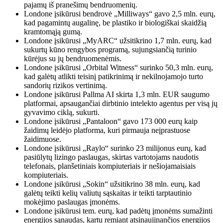
pajamų iš pranešimų bendruomenių.
Londone įsikūrusi bendrovė „Milliways“ gavo 2,5 mln. eurų,
kad pagamintų augalinę, be plastiko ir biologiškai skaidžią
kramtomąją gumą.
Londone įsikūrusi „MyARC“ užsitikrino 1,7 mln. eurų, kad
sukurtų kūno rengybos programą, sujungsiančią turinio
kūrėjus su jų bendruomenėmis.
Londone įsikūrusi „Orbital Witness“ surinko 50,3 mln. eurų,
kad galėtų atlikti teisinį patikrinimą ir nekilnojamojo turto
sandorių rizikos vertinimą.
Londone įsikūrusi Pallma AI skirta 1,3 mln. EUR saugumo
platformai, apsaugančiai dirbtinio intelekto agentus per visą jų
gyvavimo ciklą, sukurti.
Londone įsikūrusi „Pantaloon“ gavo 173 000 eurų kaip
žaidimų leidėjo platforma, kuri pirmauja neįprastuose
žaidimuose.
Londone įsikūrusi „Raylo“ surinko 23 milijonus eurų, kad
pasiūlytų lizingo paslaugas, skirtas vartotojams naudotis
telefonais, planšetiniais kompiuteriais ir nešiojamaisiais
kompiuteriais.
Londone įsikūrusi „Sokin“ užsitikrino 38 mln. eurų, kad
galėtų teikti kelių valiutų sąskaitas ir teikti tarptautinio
mokėjimo paslaugas įmonėms.
Londone įsikūrusi tem. eurų, kad padėtų įmonėms sumažinti
energijos sąnaudas, kartu remiant atsinaujinančios energijos