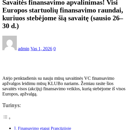
Savaitės finansavimo apvalinimas! Visi
Europos startuolių finansavimo raundai,
kuriuos stebėjome šią savaitę (sausio 26–
30 d.)
admin
Vas 1, 2026
0
Atėjo penktadienis su nauju mūsų savaitinės VC finansavimo
apžvalgos leidimu mūsų KLUBo nariams. Žemiau rasite šios
savaitės visos (akcijų) finansavimo veiklos, kurią stebėjome iš visos
Europos, apžvalgą.
Turinys:
Finansavimo etapai Prancūzijoje