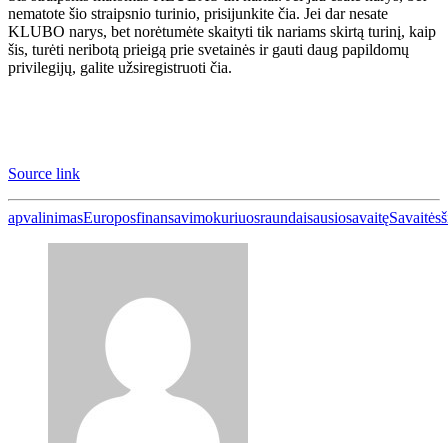
nematote šio straipsnio turinio, prisijunkite
čia
. Jei dar nesate
KLUBO narys, bet norėtumėte skaityti tik nariams skirtą turinį, kaip
šis, turėti neribotą prieigą prie svetainės ir gauti daug papildomų
privilegijų, galite
užsiregistruoti čia
.
Source link
apvalinimas
Europos
finansavimo
kuriuos
raundai
sausio
savaitę
Savaitės
š