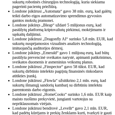
sukurtų robotinės chirurgijos technologiją, kuria siekiama
pagerinti pacientų priežiūrą.
Londone įsikūrusi „Automata“ gavo 38 mln. eurų, kad galėtų
teikti darbo eigos automatizavimo sprendimus gyvosios
gamtos mokslų pramonei.
Londone įsikūręs „Bleap“ uždarė 5 milijonus eurų, kad
pasiūlytų platformą kriptovaliutų pirkimui, mokėjimams ir
sąskaitų dalijimui.
Londone įsikūrusi „Dragonfly AI“ surinko 5,8 mln. EUR, kad
sukurtų nuspėjamosios vizualinės analizės technologiją,
imituojančią auditorijos dėmesį.
Londone įsikūręs „Emerald“ gavo 1 milijoną eurų, kad būtų
pasiūlyta prevencinė sveikatos narystė, apimanti patikrinimus,
sveikatos duomenis ir asmeninius veiksmų planus.
Londone įsikūrusi „Finspector“ gavo 58 tūkst. EUR, kad
sukurtų dirbtinio intelekto pagrįstą finansinės rinkodaros
atitikties įrankį.
Londone įsikūrusi „Flowla“ užsitikrino 2,1 mln. eurų, kad
sukurtų išmanųjį sandorių kambarį su dirbtiniu intelektu
paremtomis darbo eigomis.
Londone įsikūrusi „HomeCooks“ surinko 1,6 mln. EUR kaip
maisto ruošimo prekyvietė, jungianti vartotojus su
nepriklausomais virėjais.
Londone įsikūrusi bendrovė „Levellr“ gavo 2,1 mln. EUR,
kad padėtų kūrėjams ir prekių ženklams kurti, tvarkyti ir gauti