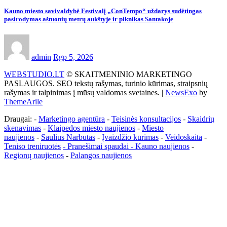
Kauno miesto savivaldybė Festivalį „ConTempo“ uždarys sudėtingas
pasirodymas aštuonių metrų aukštyje ir piknikas Santakoje
admin
Rgp 5, 2026
WEBSTUDIO.LT
© SKAITMENINIO MARKETINGO
PASLAUGOS. SEO tekstų rašymas, turinio kūrimas, straipsnių
rašymas ir talpinimas į mūsų valdomas svetaines.
|
NewsExo
by
ThemeArile
Draugai: -
Marketingo agentūra
-
Teisinės konsultacijos
-
Skaidrių
skenavimas
-
Klaipedos miesto naujienos
-
Miesto
naujienos
-
Saulius Narbutas
-
Įvaizdžio kūrimas
-
Veidoskaita
-
Teniso treniruotės
- Pranešimai spaudai -
Kauno naujienos
-
Regionų naujienos
-
Palangos naujienos