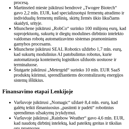
procesą.
Martinsried mieste įsikūrusi bendrovė „Twogee Biotech“
gavo 2,2 mln. EUR, kad specializuotųsi fermentų atradimo ir
individualių fermentų mišinių, skirtų žemės ūkio likučiams
skaidyti, srityje.
Miunchene įsikūrusi „RobCo“ surinko 100 milijonų eurų, kad
suprojektuotų, sukurtų ir diegtų modulines dirbtinio intelekto
valdomas robotų automatizavimo sistemas pramoniniams
gamybos procesams.
Miunchene įsikūrusi SEAL Robotics uždirbo 1,7 mln. eurų,
kad sukurtų modulinius AI patobulintus robotus, kurie
automatizuoja konteinerių logistikos užduotis uostuose ir
terminaluose.
Štutgarte įsikūrusi „Metergrid“ surinko 10 mln. EUR SaaS
produktų kūrimui, sprendžiantiems decentralizuotų energijos
sistemų iššūkius.
Finansavimo etapai Lenkijoje
Varšuvoje įsikūrusi „Nomagic“ uždarė 8,4 mln. eurų, kad
galėtų teikti išmaniuosius „pasiimti ir padėti“ robotinius
sprendimus užsakymų įvykdymui.
Varšuvoje įsikūrusi „Rainbow Weather“ gavo 4,6 mln. EUR,
kad naudotų dirbtinį intelektą, kad pateiktų greitas ir tikslias
orų prognozes.