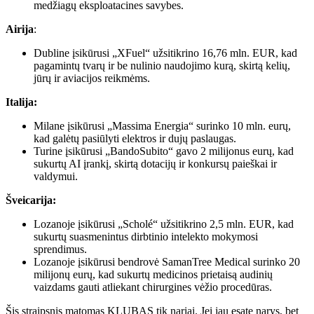
medžiagų eksploatacines savybes.
Airija
:
Dubline įsikūrusi „XFuel“ užsitikrino 16,76 mln. EUR, kad
pagamintų tvarų ir be nulinio naudojimo kurą, skirtą kelių,
jūrų ir aviacijos reikmėms.
Italija:
Milane įsikūrusi „Massima Energia“ surinko 10 mln. eurų,
kad galėtų pasiūlyti elektros ir dujų paslaugas.
Turine įsikūrusi „BandoSubito“ gavo 2 milijonus eurų, kad
sukurtų AI įrankį, skirtą dotacijų ir konkursų paieškai ir
valdymui.
Šveicarija:
Lozanoje įsikūrusi „Scholé“ užsitikrino 2,5 mln. EUR, kad
sukurtų suasmenintus dirbtinio intelekto mokymosi
sprendimus.
Lozanoje įsikūrusi bendrovė SamanTree Medical surinko 20
milijonų eurų, kad sukurtų medicinos prietaisą audinių
vaizdams gauti atliekant chirurgines vėžio procedūras.
Šis straipsnis matomas
KLUBAS
tik nariai. Jei jau esate narys, bet