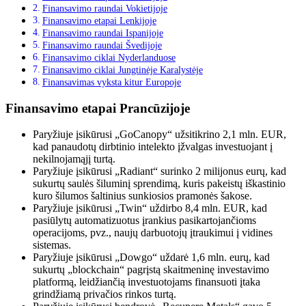
Finansavimo raundai Vokietijoje
Finansavimo etapai Lenkijoje
Finansavimo raundai Ispanijoje
Finansavimo raundai Švedijoje
Finansavimo ciklai Nyderlanduose
Finansavimo ciklai Jungtinėje Karalystėje
Finansavimas vyksta kitur Europoje
Finansavimo etapai Prancūzijoje
Paryžiuje įsikūrusi „GoCanopy“ užsitikrino 2,1 mln. EUR,
kad panaudotų dirbtinio intelekto įžvalgas investuojant į
nekilnojamąjį turtą.
Paryžiuje įsikūrusi „Radiant“ surinko 2 milijonus eurų, kad
sukurtų saulės šiluminį sprendimą, kuris pakeistų iškastinio
kuro šilumos šaltinius sunkiosios pramonės šakose.
Paryžiuje įsikūrusi „Twin“ uždirbo 8,4 mln. EUR, kad
pasiūlytų automatizuotus įrankius pasikartojančioms
operacijoms, pvz., naujų darbuotojų įtraukimui į vidines
sistemas.
Paryžiuje įsikūrusi „Dowgo“ uždarė 1,6 mln. eurų, kad
sukurtų „blockchain“ pagrįstą skaitmeninę investavimo
platformą, leidžiančią investuotojams finansuoti įtaka
grindžiamą privačios rinkos turtą.