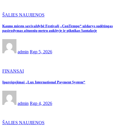
ŠALIES NAUJIENOS
Kauno miesto savivaldybė Festivalį „ConTempo“ uždarys sudėtingas
pasirodymas aštuonių metrų aukštyje ir piknikas Santakoje
admin
Rgp 5, 2026
FINANSAI
Įpareigojimai „Lux International Payment System“
admin
Rgp 4, 2026
ŠALIES NAUJIENOS