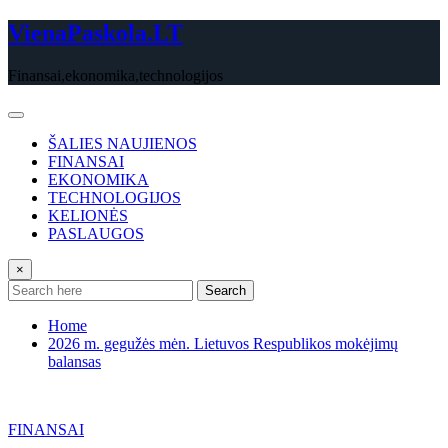
Skip
VienaPaskola.LT
to
content
Finansai,ekonomika,technologijos
ŠALIES NAUJIENOS
FINANSAI
EKONOMIKA
TECHNOLOGIJOS
KELIONĖS
PASLAUGOS
×
Search
Home
2026 m. gegužės mėn. Lietuvos Respublikos mokėjimų
balansas
FINANSAI