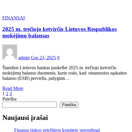
FINANSAI
2025 m. trečiojo ketvirčio Lietuvos Respublikos
mokėjimų balansas
admin
Gru 23, 2025
0
Šiandien Lietuvos bankas paskelbė 2025 m. trečiojo ketvirčio
mokėjimų balanso duomenis, kurie rodo, kad: einamosios sąskaitos
balanso (ESB) perviršis, palyginti…
Read More
Įrašų
1
2
3
Paieška
puslapiavimas
Paieška
Naujausi įrašai
Finansų rinkos priežiūros komiteto sprendimai