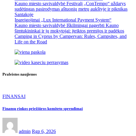
Kauno miesto savivaldybė Festivalį „ConTempo“ uždarys
sudėtingas pasirodymas aštuonių metrų aukštyje ir piknikas
Santakoje
Įpareigojimai „Lux International Payment System“
Kauno miesto savivaldybė Iškilmingai pagerbti Kauno
šimtukininkai ir jų mokytojai: įteiktos premijos ir padėkos
Camping in Cyprus by Campervan: Rules, Campsites, and
Life on the Road
Praleistos naujienos
FINANSAI
Finansų rinkos priežiūros komiteto sprendimai
admin
Rgp 6, 2026