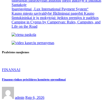
sudėtingas pasirodymas aštuonių metrų aukštyje ir piknikas
Santakoje
Įpareigojimai „Lux International Payment System“
Kauno miesto savivaldybė Iškilmingai pagerbti Kauno
šimtukininkai ir jų mokytojai: įteiktos premijos ir padėkos
Camping in Cyprus by Campervan: Rules, Campsites, and
Life on the Road
Praleistos naujienos
FINANSAI
Finansų rinkos priežiūros komiteto sprendimai
admin
Rgp 6, 2026