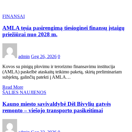
FINANSAI
AMLA tęsia pasirengimą tiesioginei finansų įstaigų
priežiūrai nuo 2028 m.
admin
Geg 26, 2026
0
Kovos su pinigų plovimu ir terorizmo finansavimu institucija
(AMLA) paskelbė ataskaitų teikimo paketą, skirtą preliminariam
subjektų, galinčių patekti į AMLA…
Read More
ŠALIES NAUJIENOS
Kauno miesto savivaldybė Dėl Bivylių gatvės
remonto – viešojo transporto pasikeitimai