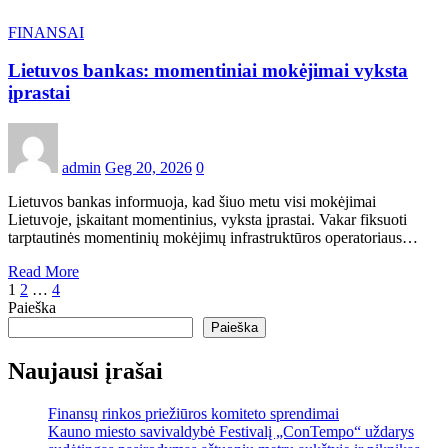
FINANSAI
Lietuvos bankas: momentiniai mokėjimai vyksta
įprastai
admin
Geg 20, 2026
0
Lietuvos bankas informuoja, kad šiuo metu visi mokėjimai
Lietuvoje, įskaitant momentinius, vyksta įprastai. Vakar fiksuoti
tarptautinės momentinių mokėjimų infrastruktūros operatoriaus…
Read More
Įrašų
1
2
…
4
Paieška
puslapiavimas
Paieška
Naujausi įrašai
Finansų rinkos priežiūros komiteto sprendimai
Kauno miesto savivaldybė Festivalį „ConTempo“ uždarys