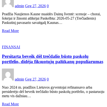
admin
Geg 27, 2026
0
Pradžia Naujienos Kaune nuaidės Dainų šventė: scenoje – chorai,
šokėjai ir žinomi atlikėjai Paskelbta: 2026-05-27 (Trečiadienis)
Paskutinį pavasario savaitgalį Kaunas…
Read More
FINANSAI
Persitarta beveik dėl trečdalio būsto paskolų
portfelio, didėja fiksuotųjų palūkanų populiarumas
admin
Geg 27, 2026
0
Nuo 2024 m. pradžios Lietuvos gyventojai refinansavo arba
persiderėjo dėl beveik trečdalio būsto paskolų portfelio, o pastaruoju
metu vis dažniau…
Read More