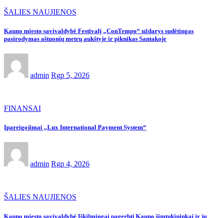
ŠALIES NAUJIENOS
Kauno miesto savivaldybė Festivalį „ConTempo“ uždarys sudėtingas
pasirodymas aštuonių metrų aukštyje ir piknikas Santakoje
admin
Rgp 5, 2026
FINANSAI
Įpareigojimai „Lux International Payment System“
admin
Rgp 4, 2026
ŠALIES NAUJIENOS
Kauno miesto savivaldybė Iškilmingai pagerbti Kauno šimtukininkai ir jų