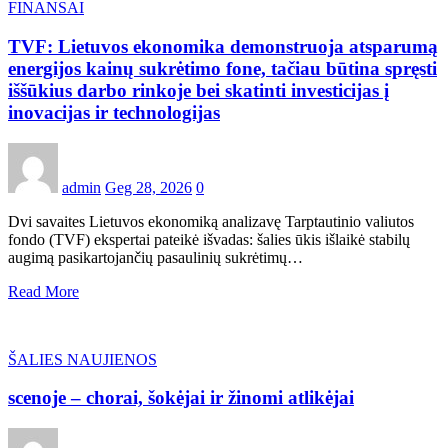
FINANSAI
TVF: Lietuvos ekonomika demonstruoja atsparumą
energijos kainų sukrėtimo fone, tačiau būtina spręsti
iššūkius darbo rinkoje bei skatinti investicijas į
inovacijas ir technologijas
admin
Geg 28, 2026
0
Dvi savaites Lietuvos ekonomiką analizavę Tarptautinio valiutos
fondo (TVF) ekspertai pateikė išvadas: šalies ūkis išlaikė stabilų
augimą pasikartojančių pasaulinių sukrėtimų…
Read More
ŠALIES NAUJIENOS
scenoje – chorai, šokėjai ir žinomi atlikėjai