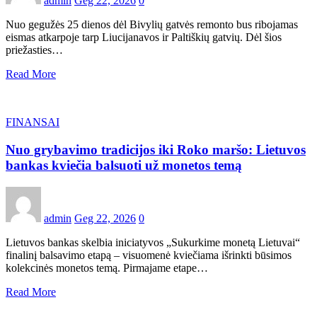
admin
Geg 22, 2026
0
Nuo gegužės 25 dienos dėl Bivylių gatvės remonto bus ribojamas
eismas atkarpoje tarp Liucijanavos ir Paltiškių gatvių. Dėl šios
priežasties…
Read More
FINANSAI
Nuo grybavimo tradicijos iki Roko maršo: Lietuvos
bankas kviečia balsuoti už monetos temą
admin
Geg 22, 2026
0
Lietuvos bankas skelbia iniciatyvos „Sukurkime monetą Lietuvai“
finalinį balsavimo etapą – visuomenė kviečiama išrinkti būsimos
kolekcinės monetos temą. Pirmajame etape…
Read More