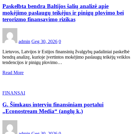
Paskelbta bendra Baltijos šalių analizė apie
mokėjimo paslaugų teikėjus ir pinigų plovimo bei
terorizmo finansavimo rizikas
admin
Geg 30, 2026
0
Lietuvos, Latvijos ir Estijos finansinių žvalgybų padaliniai paskelbė
bendrą analizę, kurioje įvertintos mokėjimo paslaugų teikėjų veiklos
tendencijos ir pinigų plovimo…
Read More
FINANSAI
G. Šimkaus interviu finansiniam portalui
„Econostream Media“ (anglų k.)
admin
Geg 30, 2026
0