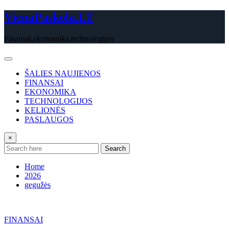
Skip
VienaPaskola.LT
to
content
Finansai,ekonomika,technologijos
ŠALIES NAUJIENOS
FINANSAI
EKONOMIKA
TECHNOLOGIJOS
KELIONĖS
PASLAUGOS
×
Search
Home
2026
gegužės
FINANSAI