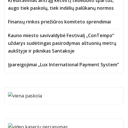
Kreditavimas antrąjį ketvirtį tebebuvo spartus,
augo tiek paskolų, tiek indėlių palūkanų normos
Finansų rinkos priežiūros komiteto sprendimai
Kauno miesto savivaldybė Festivalį „ConTempo“
uždarys sudėtingas pasirodymas aštuonių metrų
aukštyje ir piknikas Santakoje
Įpareigojimai „Lux International Payment System“