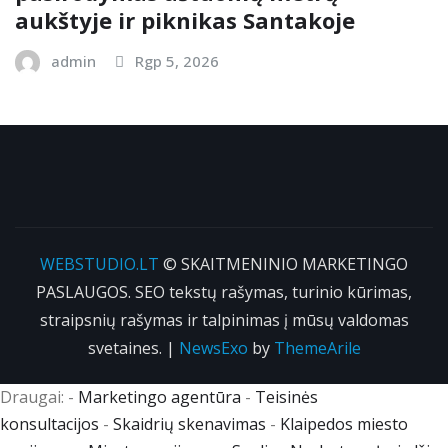
aukštyje ir piknikas Santakoje
admin
Rgp 5, 2026
WEBSTUDIO.LT
© SKAITMENINIO MARKETINGO
PASLAUGOS. SEO tekstų rašymas, turinio kūrimas,
straipsnių rašymas ir talpinimas į mūsų valdomas
svetaines.
|
NewsExo
by
ThemeArile
Draugai: -
Marketingo agentūra
-
Teisinės
konsultacijos
-
Skaidrių skenavimas
-
Klaipedos miesto