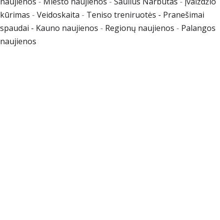
naujienos
-
Miesto naujienos
-
Saulius Narbutas
-
Įvaizdžio
kūrimas
-
Veidoskaita
-
Teniso treniruotės
- Pranešimai
spaudai -
Kauno naujienos
-
Regionų naujienos
-
Palangos
naujienos