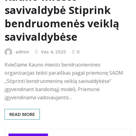
savivaldybė Stiprink
bendruomenės veiklą
savivaldybėse
admin
Vas 4, 2025
0
Kviečiame Kauno miesto bendruomenines
organizacijas teikti paraiškas pagal priemonę SADM
„Stiprinti bendruomeninę veiklą savivaldybėse“
įgyvendinant bandomąjį modelį. Priemonė
įgyvendinama vadovaujantis…
READ MORE