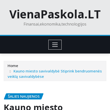
Skip
VienaPaskola.LT
to
content
Finansai,ekonomika,technologijos
Home
Kauno miesto savivaldybė Stiprink bendruomenės
veiklą savivaldybėse
ŠALIES NAUJIENOS
Kauno miesto