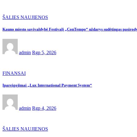
ŠALIES NAUJIENOS
Kauno miesto savivaldybė Festivalį „ConTempo“ uždarys sudėtingas pasirody
admin
Rgp 5, 2026
FINANSAI
Įpareigojimai „Lux International Payment System“
admin
Rgp 4, 2026
ŠALIES NAUJIENOS