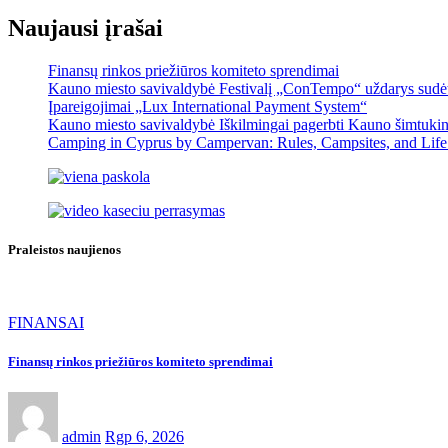
Naujausi įrašai
Finansų rinkos priežiūros komiteto sprendimai
Kauno miesto savivaldybė Festivalį „ConTempo“ uždarys sudėti
Įpareigojimai „Lux International Payment System“
Kauno miesto savivaldybė Iškilmingai pagerbti Kauno šimtukinin
Camping in Cyprus by Campervan: Rules, Campsites, and Life
Praleistos naujienos
FINANSAI
Finansų rinkos priežiūros komiteto sprendimai
admin
Rgp 6, 2026