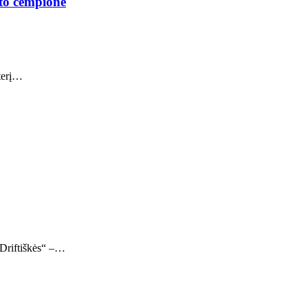
fto čempione
eterį…
 „Driftiškės“ –…