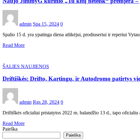
Naujo JimmyG kūrinio „Tu kitų neteisk“ premjera – jau
admin
Spa 15, 2024
0
Spalio 15 d. yra ypatinga diena atlikėjui, prodiuseriui ir reperiui V
Read More
ŠALIES NAUJIENOS
Driftiškės: Drifto, Kartingų, ir Autodromo patirtys vie
admin
Rgs 28, 2024
0
Driftiškės oficialiai pristatytos 2022 m. balandžio 13 d., tapo oficial
Read More
Paieška
Paieška