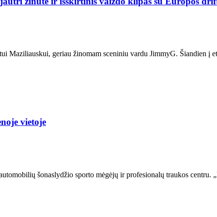
tri žinutė ir išskirtinis vaizdo klipas su Europos dri
ytautui Maziliauskui, geriau žinomam sceniniu vardu JimmyG. Šiandien į 
noje vietoje
iu automobilių šonaslydžio sporto mėgėjų ir profesionalų traukos centru.