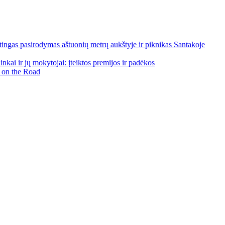
ngas pasirodymas aštuonių metrų aukštyje ir piknikas Santakoje
kai ir jų mokytojai: įteiktos premijos ir padėkos
 on the Road