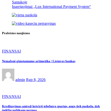
Santakoje
Įpareigojimai „Lux International Payment System“
Praleistos naujienos
FINANSAI
Nemaloni gimstamumo aritmetika | Lietuvos bankas
admin
Rgp 8, 2026
FINANSAI
Kreditavimas antrąjį ketvirtį tebebuvo spartus, augo tiek paskolų, tiek
indėlių palūkanų normos