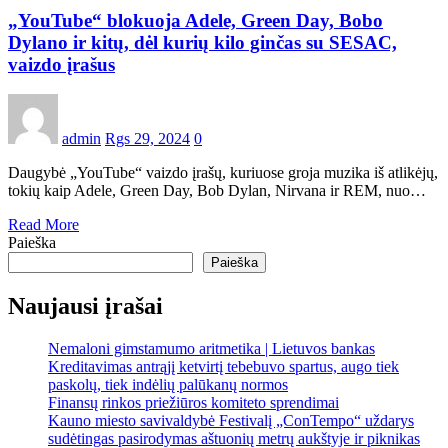
„YouTube“ blokuoja Adele, Green Day, Bobo
Dylano ir kitų, dėl kurių kilo ginčas su SESAC,
vaizdo įrašus
admin
Rgs 29, 2024
0
Daugybė „YouTube“ vaizdo įrašų, kuriuose groja muzika iš atlikėjų,
tokių kaip Adele, Green Day, Bob Dylan, Nirvana ir REM, nuo…
Read More
Paieška
Paieška
Naujausi įrašai
Nemaloni gimstamumo aritmetika | Lietuvos bankas
Kreditavimas antrąjį ketvirtį tebebuvo spartus, augo tiek
paskolų, tiek indėlių palūkanų normos
Finansų rinkos priežiūros komiteto sprendimai
Kauno miesto savivaldybė Festivalį „ConTempo“ uždarys
sudėtingas pasirodymas aštuonių metrų aukštyje ir piknikas