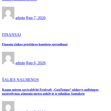
admin
Rgp 7, 2026
FINANSAI
Finansų rinkos priežiūros komiteto sprendimai
admin
Rgp 6, 2026
ŠALIES NAUJIENOS
Kauno miesto savivaldybė Festivalį „ConTempo“ uždarys sudėtingas
pasirodymas aštuonių metrų aukštyje ir piknikas Santakoje