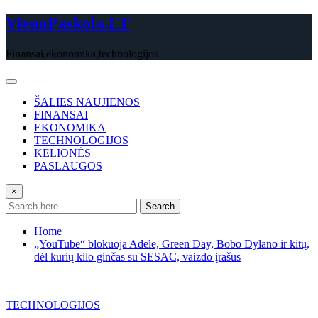
Skip
VienaPaskola.LT
to
content
Finansai,ekonomika,technologijos
ŠALIES NAUJIENOS
FINANSAI
EKONOMIKA
TECHNOLOGIJOS
KELIONĖS
PASLAUGOS
×
Search
Home
„YouTube“ blokuoja Adele, Green Day, Bobo Dylano ir kitų,
dėl kurių kilo ginčas su SESAC, vaizdo įrašus
TECHNOLOGIJOS