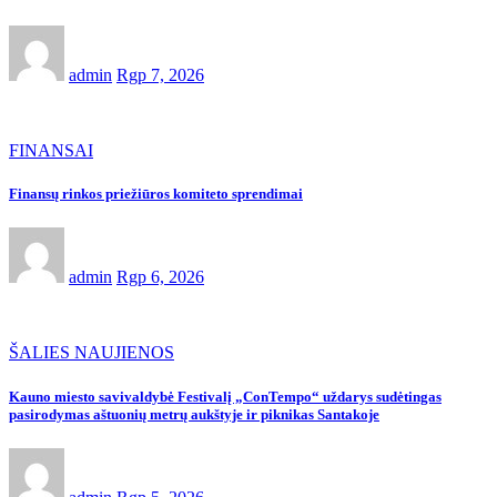
admin
Rgp 7, 2026
FINANSAI
Finansų rinkos priežiūros komiteto sprendimai
admin
Rgp 6, 2026
ŠALIES NAUJIENOS
Kauno miesto savivaldybė Festivalį „ConTempo“ uždarys sudėtingas
pasirodymas aštuonių metrų aukštyje ir piknikas Santakoje