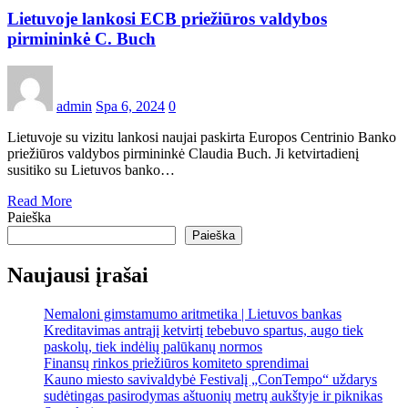
Lietuvoje lankosi ECB priežiūros valdybos
pirmininkė C. Buch
admin
Spa 6, 2024
0
Lietuvoje su vizitu lankosi naujai paskirta Europos Centrinio Banko
priežiūros valdybos pirmininkė Claudia Buch. Ji ketvirtadienį
susitiko su Lietuvos banko…
Read More
Paieška
Paieška
Naujausi įrašai
Nemaloni gimstamumo aritmetika | Lietuvos bankas
Kreditavimas antrąjį ketvirtį tebebuvo spartus, augo tiek
paskolų, tiek indėlių palūkanų normos
Finansų rinkos priežiūros komiteto sprendimai
Kauno miesto savivaldybė Festivalį „ConTempo“ uždarys
sudėtingas pasirodymas aštuonių metrų aukštyje ir piknikas