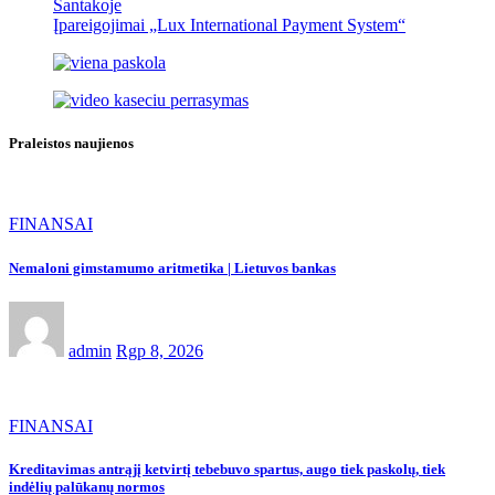
Santakoje
Įpareigojimai „Lux International Payment System“
Praleistos naujienos
FINANSAI
Nemaloni gimstamumo aritmetika | Lietuvos bankas
admin
Rgp 8, 2026
FINANSAI
Kreditavimas antrąjį ketvirtį tebebuvo spartus, augo tiek paskolų, tiek
indėlių palūkanų normos