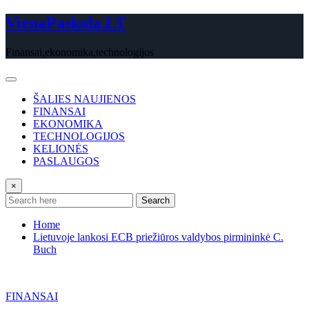
Skip
VienaPaskola.LT
to
content
Finansai,ekonomika,technologijos
ŠALIES NAUJIENOS
FINANSAI
EKONOMIKA
TECHNOLOGIJOS
KELIONĖS
PASLAUGOS
×
Search
Home
Lietuvoje lankosi ECB priežiūros valdybos pirmininkė C.
Buch
FINANSAI