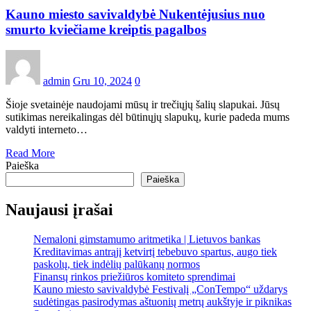
Kauno miesto savivaldybė Nukentėjusius nuo
smurto kviečiame kreiptis pagalbos
admin
Gru 10, 2024
0
Šioje svetainėje naudojami mūsų ir trečiųjų šalių slapukai. Jūsų
sutikimas nereikalingas dėl būtinųjų slapukų, kurie padeda mums
valdyti interneto…
Read More
Paieška
Paieška
Naujausi įrašai
Nemaloni gimstamumo aritmetika | Lietuvos bankas
Kreditavimas antrąjį ketvirtį tebebuvo spartus, augo tiek
paskolų, tiek indėlių palūkanų normos
Finansų rinkos priežiūros komiteto sprendimai
Kauno miesto savivaldybė Festivalį „ConTempo“ uždarys
sudėtingas pasirodymas aštuonių metrų aukštyje ir piknikas