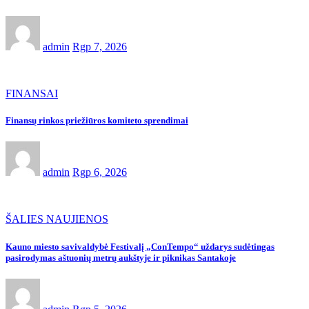
admin
Rgp 7, 2026
FINANSAI
Finansų rinkos priežiūros komiteto sprendimai
admin
Rgp 6, 2026
ŠALIES NAUJIENOS
Kauno miesto savivaldybė Festivalį „ConTempo“ uždarys sudėtingas
pasirodymas aštuonių metrų aukštyje ir piknikas Santakoje