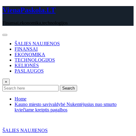
Skip
VienaPaskola.LT
to
content
Finansai,ekonomika,technologijos
ŠALIES NAUJIENOS
FINANSAI
EKONOMIKA
TECHNOLOGIJOS
KELIONĖS
PASLAUGOS
×
Search
Home
Kauno miesto savivaldybė Nukentėjusius nuo smurto
kviečiame kreiptis pagalbos
ŠALIES NAUJIENOS