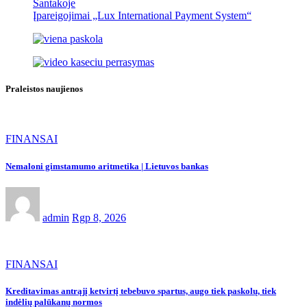
Santakoje
Įpareigojimai „Lux International Payment System“
Praleistos naujienos
FINANSAI
Nemaloni gimstamumo aritmetika | Lietuvos bankas
admin
Rgp 8, 2026
FINANSAI
Kreditavimas antrąjį ketvirtį tebebuvo spartus, augo tiek paskolų, tiek
indėlių palūkanų normos