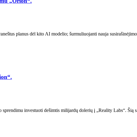
nimu „Orion“.
raneštus planus dėl kito AI modelio; šurmuliuojanti nauja susirašinėji
ion“.
go sprendimu investuoti dešimtis milijardų dolerių į „Reality Labs“. Šią