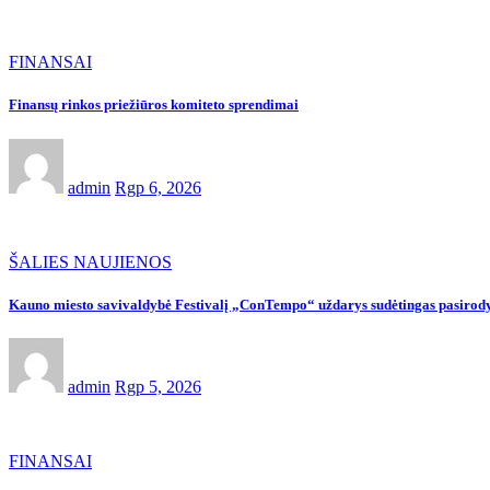
FINANSAI
Finansų rinkos priežiūros komiteto sprendimai
admin
Rgp 6, 2026
ŠALIES NAUJIENOS
Kauno miesto savivaldybė Festivalį „ConTempo“ uždarys sudėtingas pasirody
admin
Rgp 5, 2026
FINANSAI