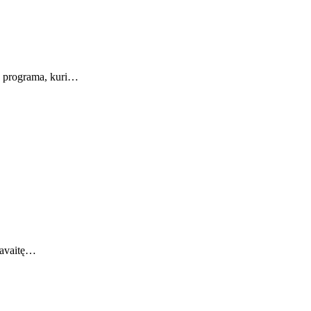
mo programa, kuri…
 savaitę…