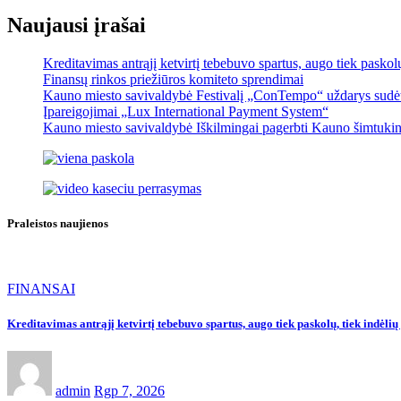
Naujausi įrašai
Kreditavimas antrąjį ketvirtį tebebuvo spartus, augo tiek pasko
Finansų rinkos priežiūros komiteto sprendimai
Kauno miesto savivaldybė Festivalį „ConTempo“ uždarys sudėti
Įpareigojimai „Lux International Payment System“
Kauno miesto savivaldybė Iškilmingai pagerbti Kauno šimtukinin
Praleistos naujienos
FINANSAI
Kreditavimas antrąjį ketvirtį tebebuvo spartus, augo tiek paskolų, tiek indėl
admin
Rgp 7, 2026