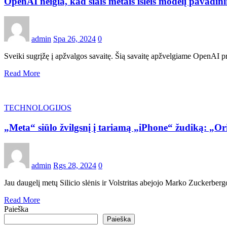
OpenAI neigia, kad šiais metais išleis modelį pavadi
admin
Spa 26, 2024
0
Sveiki sugrįžę į apžvalgos savaitę. Šią savaitę apžvelgiame OpenAI p
Read More
TECHNOLOGIJOS
„Meta“ siūlo žvilgsnį į tariamą „iPhone“ žudiką: „Or
admin
Rgs 28, 2024
0
Jau daugelį metų Silicio slėnis ir Volstritas abejojo ​​Marko Zuckerber
Read More
Paieška
Paieška