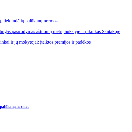
lų, tiek indėlių palūkanų normos
ngas pasirodymas aštuonių metrų aukštyje ir piknikas Santakoje
kai ir jų mokytojai: įteiktos premijos ir padėkos
ių palūkanų normos