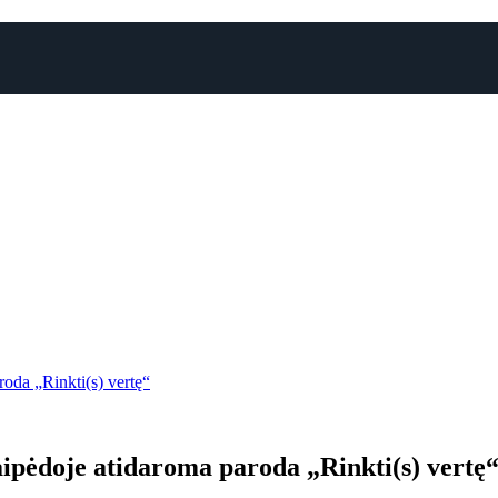
roda „Rinkti(s) vertę“
aipėdoje atidaroma paroda „Rinkti(s) vertę