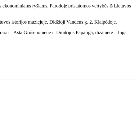
iams ekonominiams ryšiams. Parodoje pristatomos vertybės iš Lietuvos
uvos istorijos muziejuje, Didžioji Vandens g. 2, Klaipėdoje.
riai – Asta Grušelionienė ir Dmitrijus Papariga, dizainerė – Inga