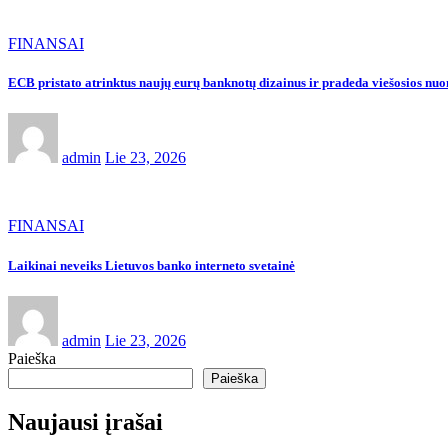
FINANSAI
ECB pristato atrinktus naujų eurų banknotų dizainus ir pradeda viešosios nu
admin
Lie 23, 2026
FINANSAI
Laikinai neveiks Lietuvos banko interneto svetainė
admin
Lie 23, 2026
Paieška
Paieška
Naujausi įrašai