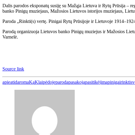
Dalis parodos eksponatų susiję su Mažąja Lietuva ir Rytų Prūsija – reg
banko Pinigų muziejaus, Mažosios Lietuvos istorijos muziejaus, Lietuv
Paroda „Rinkti(s) vertę. Pinigai Rytų Prūsijoje ir Lietuvoje 1914–192
Parodą organizuoja Lietuvos banko Pinigų muziejus ir Mažosios Lietuvo
Varnelė.
Source link
apie
atidaroma
Ką
Klaipėdoje
paroda
pasakoja
pasitikėjimą
pinigai
rinktis
v