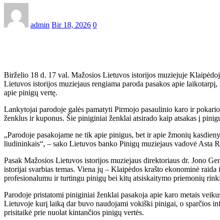
admin
Bir 18, 2026
0
Birželio 18 d. 17 val. Mažosios Lietuvos istorijos muziejuje Klaipėdo
Lietuvos istorijos muziejaus rengiama paroda pasakos apie laikotarpį, k
apie pinigų vertę.
Lankytojai parodoje galės pamatyti Pirmojo pasaulinio karo ir pokario
ženklus ir kuponus. Šie piniginiai ženklai atsirado kaip atsakas į pinig
„Parodoje pasakojame ne tik apie pinigus, bet ir apie žmonių kasdienybę
liudininkais“, – sako Lietuvos banko Pinigų muziejaus vadovė Asta R
Pasak Mažosios Lietuvos istorijos muziejaus direktoriaus dr. Jono Genio
istorijai svarbias temas. Viena jų – Klaipėdos krašto ekonominė raida i
profesionalumu ir turtingu pinigų bei kitų atsiskaitymo priemonių rink
Parodoje pristatomi piniginiai ženklai pasakoja apie karo metais veikus
Lietuvoje kurį laiką dar buvo naudojami vokiški pinigai, o sparčios in
prisitaikė prie nuolat kintančios pinigų vertės.