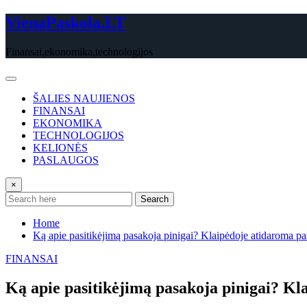
Skip
VienaPaskola.LT
to
content
Finansai,ekonomika,technologijos
ŠALIES NAUJIENOS
FINANSAI
EKONOMIKA
TECHNOLOGIJOS
KELIONĖS
PASLAUGOS
×
Search
Home
Ką apie pasitikėjimą pasakoja pinigai? Klaipėdoje atidaroma pa
FINANSAI
Ką apie pasitikėjimą pasakoja pinigai? Kl