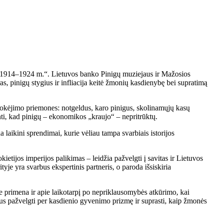
oje 1914–1924 m.“. Lietuvos banko Pinigų muziejaus ir Mažosios
as, pinigų stygius ir infliacija keitė žmonių kasdienybę bei supratimą
 mokėjimo priemones: notgeldus, karo pinigus, skolinamųjų kasų
rinti, kad pinigų – ekonomikos „kraujo“ – nepritrūktų.
 laikini sprendimai, kurie vėliau tampa svarbiais istorijos
etijos imperijos palikimas – leidžia pažvelgti į savitas ir Lietuvos
yje yra svarbus ekspertinis partneris, o paroda išsiskiria
Jie primena ir apie laikotarpį po nepriklausomybės atkūrimo, kai
esus pažvelgti per kasdienio gyvenimo prizmę ir suprasti, kaip žmonės