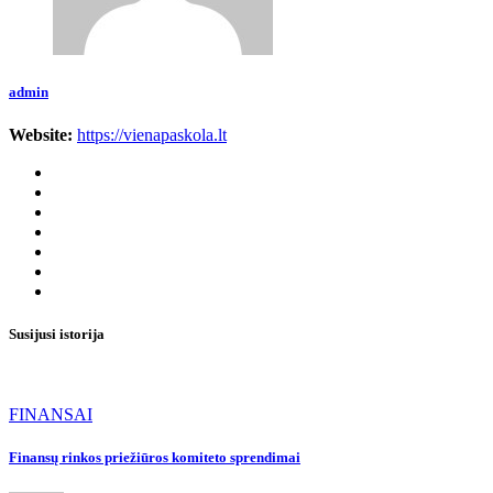
admin
Website:
https://vienapaskola.lt
Susijusi istorija
FINANSAI
Finansų rinkos priežiūros komiteto sprendimai