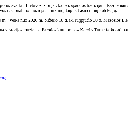
ionu, svarbiu Lietuvos istorijai, kalbai, spaudos tradicijai ir kasdien
os nacionalinio muziejaus rinkinių, taip pat asmeninių kolekcijų.
4 m.“ veiks nuo 2026 m. birželio 18 d. iki rugpjūčio 30 d. Mažosios Liet
s istorijos muziejus. Parodos kuratorius – Karolis Tumelis, koordinato
ertę