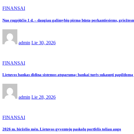
FINANSAI
Nuo rugpjūčio 1 d. – daugiau galimybių pirmą būstą perkantiesiems, griežtes
admin
Lie 30, 2026
FINANSAI
Lietuvos bankas didina sistemos atsparumą: bankai turės sukaupti papildomą 
admin
Lie 28, 2026
FINANSAI
2026 m. birželio mėn. Lietuvos gyventojų paskolų portfelis toliau augo