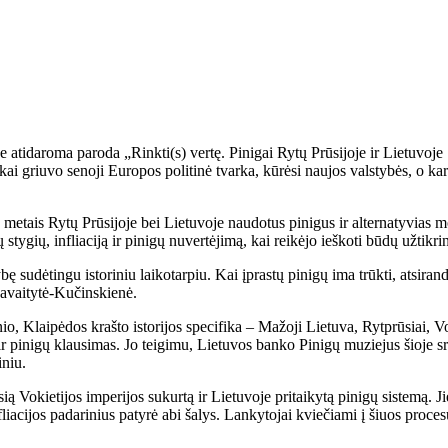
je atidaroma paroda „Rinkti(s) vertę. Pinigai Rytų Prūsijoje ir Lietuv
ai griuvo senoji Europos politinė tvarka, kūrėsi naujos valstybės, o kar
 metais Rytų Prūsijoje bei Lietuvoje naudotus pinigus ir alternatyvias
ų stygių, infliaciją ir pinigų nuvertėjimą, kai reikėjo ieškoti būdų užtik
 sudėtingu istoriniu laikotarpiu. Kai įprastų pinigų ima trūkti, atsiranda
avaitytė-Kučinskienė.
, Klaipėdos krašto istorijos specifika – Mažoji Lietuva, Rytprūsiai, Voki
r pinigų klausimas. Jo teigimu, Lietuvos banko Pinigų muziejus šioje srit
iniu.
ią Vokietijos imperijos sukurtą ir Lietuvoje pritaikytą pinigų sistemą. 
fliacijos padarinius patyrė abi šalys. Lankytojai kviečiami į šiuos proc