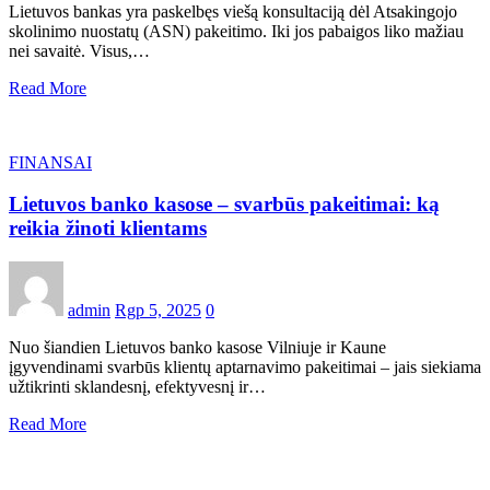
Lietuvos bankas yra paskelbęs viešą konsultaciją dėl Atsakingojo
skolinimo nuostatų (ASN) pakeitimo. Iki jos pabaigos liko mažiau
nei savaitė. Visus,…
Read More
FINANSAI
Lietuvos banko kasose – svarbūs pakeitimai: ką
reikia žinoti klientams
admin
Rgp 5, 2025
0
Nuo šiandien Lietuvos banko kasose Vilniuje ir Kaune
įgyvendinami svarbūs klientų aptarnavimo pakeitimai – jais siekiama
užtikrinti sklandesnį, efektyvesnį ir…
Read More