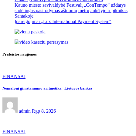
Kauno miesto savivaldybė Festivalį „ConTempo“ uždarys
sudėtingas pasirodymas aštuonių metrų aukštyje ir piknikas
Santakoje
Įpareigojimai „Lux International Payment System“
Praleistos naujienos
FINANSAI
Nemaloni gimstamumo aritmetika | Lietuvos bankas
admin
Rgp 8, 2026
FINANSAI