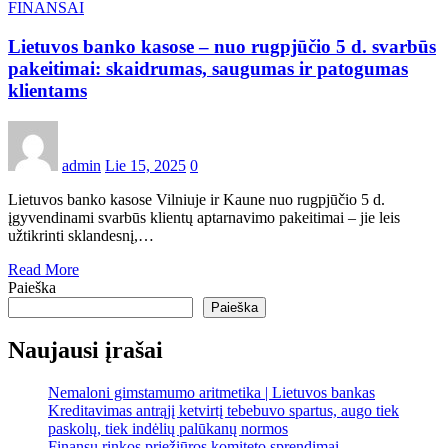
FINANSAI
Lietuvos banko kasose – nuo rugpjūčio 5 d. svarbūs
pakeitimai: skaidrumas, saugumas ir patogumas
klientams
admin
Lie 15, 2025
0
Lietuvos banko kasose Vilniuje ir Kaune nuo rugpjūčio 5 d.
įgyvendinami svarbūs klientų aptarnavimo pakeitimai – jie leis
užtikrinti sklandesnį,…
Read More
Paieška
Paieška
Naujausi įrašai
Nemaloni gimstamumo aritmetika | Lietuvos bankas
Kreditavimas antrąjį ketvirtį tebebuvo spartus, augo tiek
paskolų, tiek indėlių palūkanų normos
Finansų rinkos priežiūros komiteto sprendimai