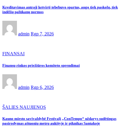
Kreditavimas antrąjį ketvirtį tebebuvo spartus, augo tiek paskolų, tiek
indėlių palūkanų normos
admin
Rgp 7, 2026
FINANSAI
Finansų rinkos priežiūros komiteto sprendimai
admin
Rgp 6, 2026
ŠALIES NAUJIENOS
Kauno miesto savivaldybė Festivalį „ConTempo“ uždarys sudėtingas
pasirodymas aštuonių metrų aukštyje ir piknikas Santakoje