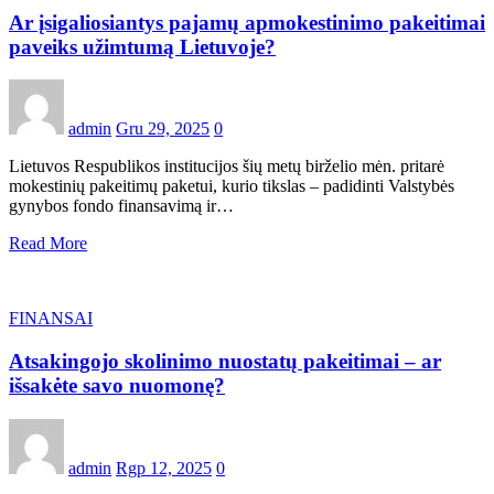
Ar įsigaliosiantys pajamų apmokestinimo pakeitimai
paveiks užimtumą Lietuvoje?
admin
Gru 29, 2025
0
Lietuvos Respublikos institucijos šių metų birželio mėn. pritarė
mokestinių pakeitimų paketui, kurio tikslas – padidinti Valstybės
gynybos fondo finansavimą ir…
Read More
FINANSAI
Atsakingojo skolinimo nuostatų pakeitimai – ar
išsakėte savo nuomonę?
admin
Rgp 12, 2025
0