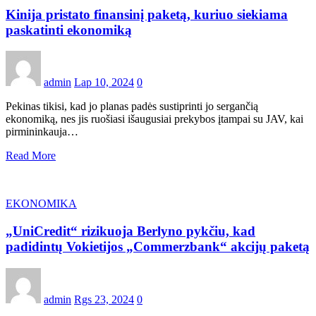
Kinija pristato finansinį paketą, kuriuo siekiama
paskatinti ekonomiką
admin
Lap 10, 2024
0
Pekinas tikisi, kad jo planas padės sustiprinti jo sergančią
ekonomiką, nes jis ruošiasi išaugusiai prekybos įtampai su JAV, kai
pirmininkauja…
Read More
EKONOMIKA
„UniCredit“ rizikuoja Berlyno pykčiu, kad
padidintų Vokietijos „Commerzbank“ akcijų paketą
admin
Rgs 23, 2024
0