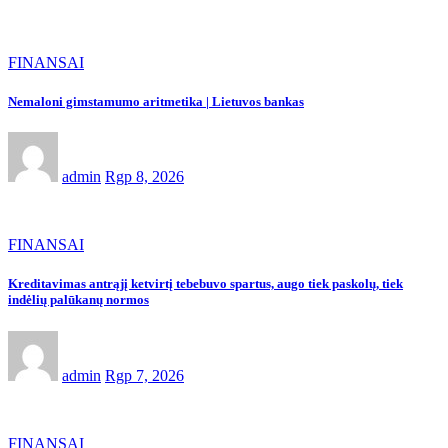
FINANSAI
Nemaloni gimstamumo aritmetika | Lietuvos bankas
admin
Rgp 8, 2026
FINANSAI
Kreditavimas antrąjį ketvirtį tebebuvo spartus, augo tiek paskolų, tiek
indėlių palūkanų normos
admin
Rgp 7, 2026
FINANSAI