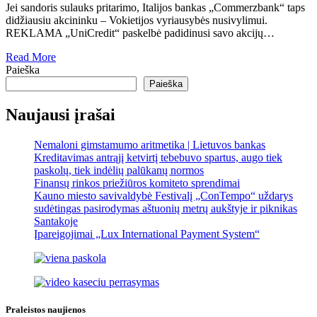
Jei sandoris sulauks pritarimo, Italijos bankas „Commerzbank“ taps
didžiausiu akcininku – Vokietijos vyriausybės nusivylimui.
REKLAMA „UniCredit“ paskelbė padidinusi savo akcijų…
Read More
Paieška
Paieška
Naujausi įrašai
Nemaloni gimstamumo aritmetika | Lietuvos bankas
Kreditavimas antrąjį ketvirtį tebebuvo spartus, augo tiek
paskolų, tiek indėlių palūkanų normos
Finansų rinkos priežiūros komiteto sprendimai
Kauno miesto savivaldybė Festivalį „ConTempo“ uždarys
sudėtingas pasirodymas aštuonių metrų aukštyje ir piknikas
Santakoje
Įpareigojimai „Lux International Payment System“
Praleistos naujienos