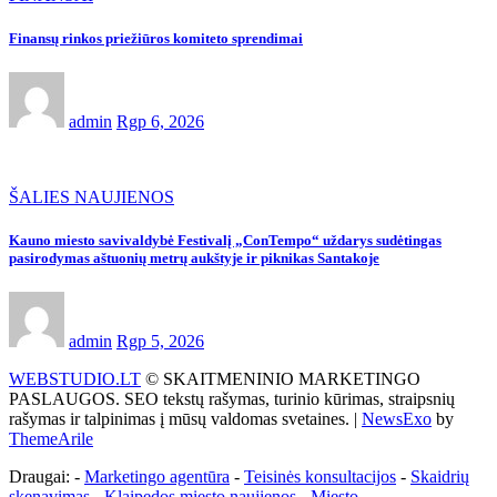
Finansų rinkos priežiūros komiteto sprendimai
admin
Rgp 6, 2026
ŠALIES NAUJIENOS
Kauno miesto savivaldybė Festivalį „ConTempo“ uždarys sudėtingas
pasirodymas aštuonių metrų aukštyje ir piknikas Santakoje
admin
Rgp 5, 2026
WEBSTUDIO.LT
© SKAITMENINIO MARKETINGO
PASLAUGOS. SEO tekstų rašymas, turinio kūrimas, straipsnių
rašymas ir talpinimas į mūsų valdomas svetaines.
|
NewsExo
by
ThemeArile
Draugai: -
Marketingo agentūra
-
Teisinės konsultacijos
-
Skaidrių
skenavimas
-
Klaipedos miesto naujienos
-
Miesto