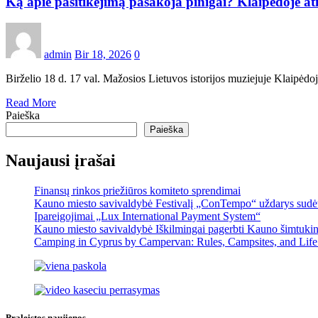
Ką apie pasitikėjimą pasakoja pinigai? Klaipėdoje a
admin
Bir 18, 2026
0
Birželio 18 d. 17 val. Mažosios Lietuvos istorijos muziejuje Klaipėdo
Read More
Paieška
Paieška
Naujausi įrašai
Finansų rinkos priežiūros komiteto sprendimai
Kauno miesto savivaldybė Festivalį „ConTempo“ uždarys sudėti
Įpareigojimai „Lux International Payment System“
Kauno miesto savivaldybė Iškilmingai pagerbti Kauno šimtukinin
Camping in Cyprus by Campervan: Rules, Campsites, and Life
Praleistos naujienos