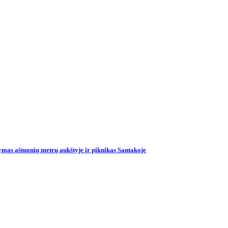
mas aštuonių metrų aukštyje ir piknikas Santakoje