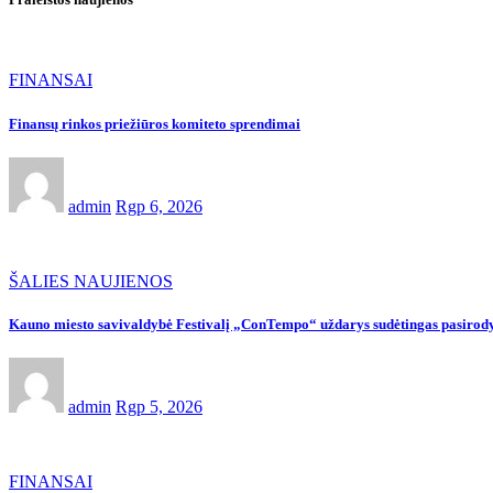
FINANSAI
Finansų rinkos priežiūros komiteto sprendimai
admin
Rgp 6, 2026
ŠALIES NAUJIENOS
Kauno miesto savivaldybė Festivalį „ConTempo“ uždarys sudėtingas pasirody
admin
Rgp 5, 2026
FINANSAI