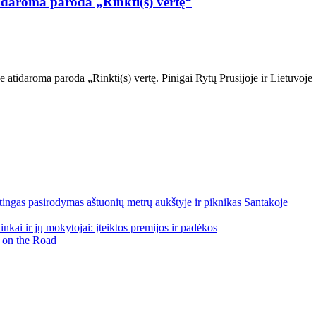
tidaroma paroda „Rinkti(s) vertę“
je atidaroma paroda „Rinkti(s) vertę. Pinigai Rytų Prūsijoje ir Lietuv
ngas pasirodymas aštuonių metrų aukštyje ir piknikas Santakoje
kai ir jų mokytojai: įteiktos premijos ir padėkos
 on the Road