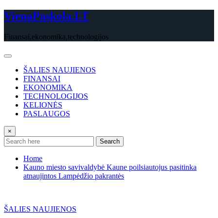
Skip
VienaPaskola.LT
to
content
Finansai,ekonomika,technologijos
ŠALIES NAUJIENOS
FINANSAI
EKONOMIKA
TECHNOLOGIJOS
KELIONĖS
PASLAUGOS
×
Search
Home
Kauno miesto savivaldybė Kaune poilsiautojus pasitinka
atnaujintos Lampėdžio pakrantės
ŠALIES NAUJIENOS