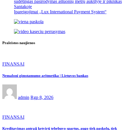
sudėtingas pasirodymas aštuonių metrų aukštyje ir piknikas
Santakoje
Įpareigojimai „Lux International Payment System“
Praleistos naujienos
FINANSAI
Nemaloni gimstamumo aritmetika | Lietuvos bankas
admin
Rgp 8, 2026
FINANSAI
Kreditavimas antrąjį ketvirtį tebebuvo spartus, augo tiek paskolų, tiek