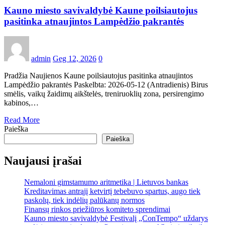
Kauno miesto savivaldybė Kaune poilsiautojus
pasitinka atnaujintos Lampėdžio pakrantės
admin
Geg 12, 2026
0
Pradžia Naujienos Kaune poilsiautojus pasitinka atnaujintos
Lampėdžio pakrantės Paskelbta: 2026-05-12 (Antradienis) Birus
smėlis, vaikų žaidimų aikštelės, treniruoklių zona, persirengimo
kabinos,…
Read More
Paieška
Paieška
Naujausi įrašai
Nemaloni gimstamumo aritmetika | Lietuvos bankas
Kreditavimas antrąjį ketvirtį tebebuvo spartus, augo tiek
paskolų, tiek indėlių palūkanų normos
Finansų rinkos priežiūros komiteto sprendimai
Kauno miesto savivaldybė Festivalį „ConTempo“ uždarys