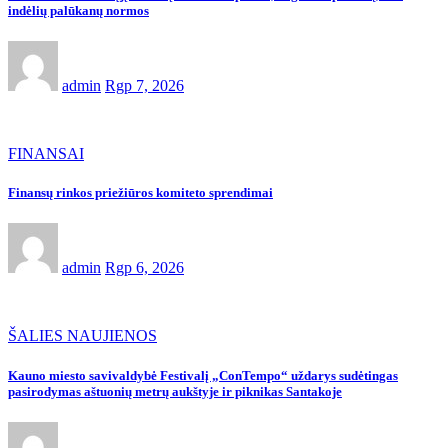
indėlių palūkanų normos
admin
Rgp 7, 2026
FINANSAI
Finansų rinkos priežiūros komiteto sprendimai
admin
Rgp 6, 2026
ŠALIES NAUJIENOS
Kauno miesto savivaldybė Festivalį „ConTempo“ uždarys sudėtingas
pasirodymas aštuonių metrų aukštyje ir piknikas Santakoje