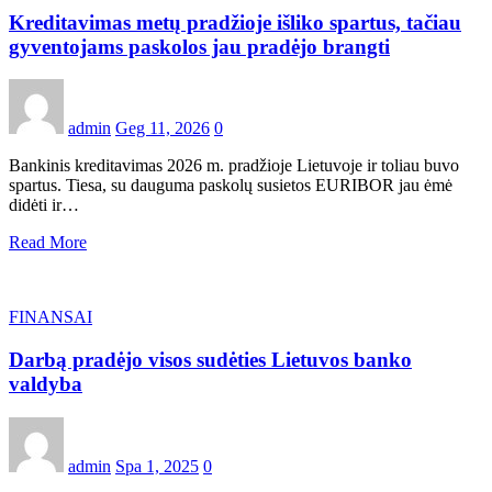
Kreditavimas metų pradžioje išliko spartus, tačiau
gyventojams paskolos jau pradėjo brangti
admin
Geg 11, 2026
0
Bankinis kreditavimas 2026 m. pradžioje Lietuvoje ir toliau buvo
spartus. Tiesa, su dauguma paskolų susietos EURIBOR jau ėmė
didėti ir…
Read More
FINANSAI
Darbą pradėjo visos sudėties Lietuvos banko
valdyba
admin
Spa 1, 2025
0