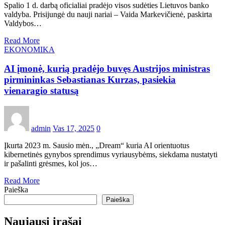
Spalio 1 d. darbą oficialiai pradėjo visos sudėties Lietuvos banko
valdyba. Prisijungė du nauji nariai – Vaida Markevičienė, paskirta
Valdybos…
Read More
EKONOMIKA
AI įmonė, kurią pradėjo buvęs Austrijos ministras
pirmininkas Sebastianas Kurzas, pasiekia
vienaragio statusą
admin
Vas 17, 2025
0
Įkurta 2023 m. Sausio mėn., „Dream“ kuria AI orientuotus
kibernetinės gynybos sprendimus vyriausybėms, siekdama nustatyti
ir pašalinti grėsmes, kol jos…
Read More
Paieška
Paieška
Naujausi įrašai