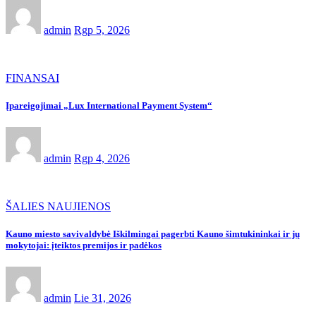
admin
Rgp 5, 2026
FINANSAI
Įpareigojimai „Lux International Payment System“
admin
Rgp 4, 2026
ŠALIES NAUJIENOS
Kauno miesto savivaldybė Iškilmingai pagerbti Kauno šimtukininkai ir jų
mokytojai: įteiktos premijos ir padėkos
admin
Lie 31, 2026