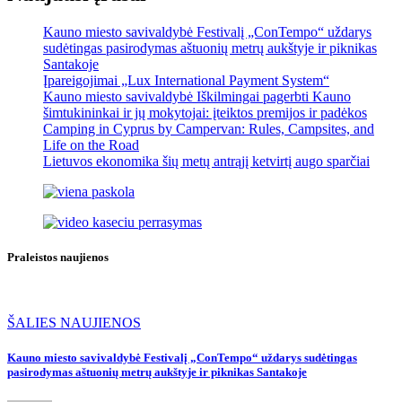
Kauno miesto savivaldybė Festivalį „ConTempo“ uždarys
sudėtingas pasirodymas aštuonių metrų aukštyje ir piknikas
Santakoje
Įpareigojimai „Lux International Payment System“
Kauno miesto savivaldybė Iškilmingai pagerbti Kauno
šimtukininkai ir jų mokytojai: įteiktos premijos ir padėkos
Camping in Cyprus by Campervan: Rules, Campsites, and
Life on the Road
Lietuvos ekonomika šių metų antrąjį ketvirtį augo sparčiai
Praleistos naujienos
ŠALIES NAUJIENOS
Kauno miesto savivaldybė Festivalį „ConTempo“ uždarys sudėtingas
pasirodymas aštuonių metrų aukštyje ir piknikas Santakoje