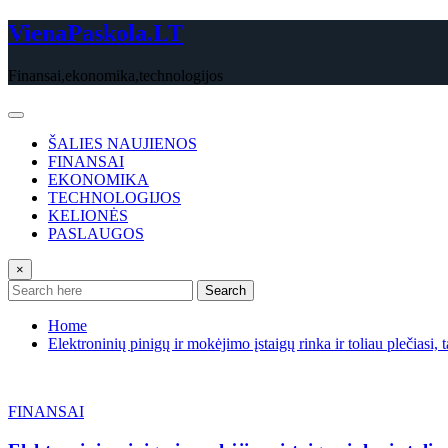
Skip
VienaPaskola.LT
to
content
Finansai,ekonomika,technologijos
ŠALIES NAUJIENOS
FINANSAI
EKONOMIKA
TECHNOLOGIJOS
KELIONĖS
PASLAUGOS
×
Search
Home
Elektroninių pinigų ir mokėjimo įstaigų rinka ir toliau plečiasi
FINANSAI