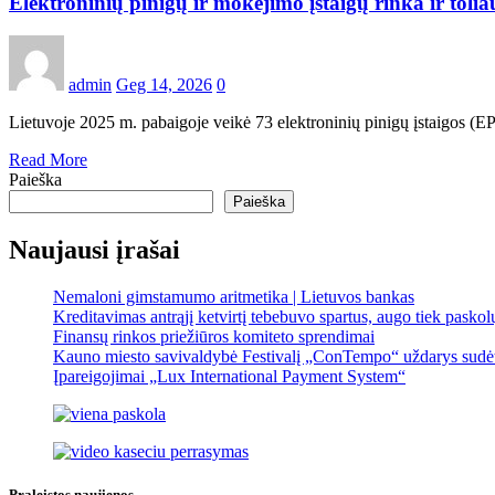
Elektroninių pinigų ir mokėjimo įstaigų rinka ir toli
admin
Geg 14, 2026
0
Lietuvoje 2025 m. pabaigoje veikė 73 elektroninių pinigų įstaigos (EP
Read More
Paieška
Paieška
Naujausi įrašai
Nemaloni gimstamumo aritmetika | Lietuvos bankas
Kreditavimas antrąjį ketvirtį tebebuvo spartus, augo tiek pasko
Finansų rinkos priežiūros komiteto sprendimai
Kauno miesto savivaldybė Festivalį „ConTempo“ uždarys sudėti
Įpareigojimai „Lux International Payment System“
Praleistos naujienos