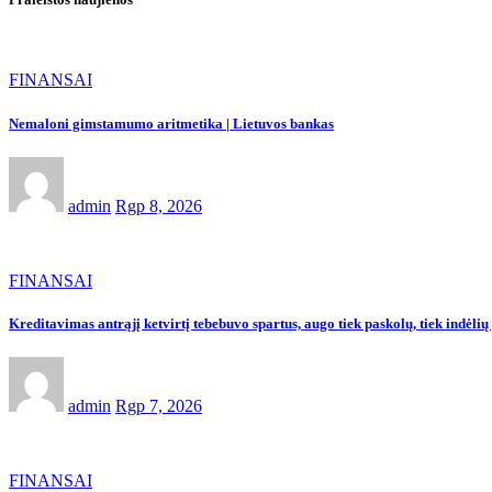
FINANSAI
Nemaloni gimstamumo aritmetika | Lietuvos bankas
admin
Rgp 8, 2026
FINANSAI
Kreditavimas antrąjį ketvirtį tebebuvo spartus, augo tiek paskolų, tiek indėl
admin
Rgp 7, 2026
FINANSAI