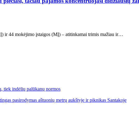
au plečiasi, tačiau pajamos koncentruojasi didžiausių ž
Į) ir 44 mokėjimo įstaigos (MĮ) – atitinkamai trimis mažiau ir…
lų, tiek indėlių palūkanų normos
ngas pasirodymas aštuonių metrų aukštyje ir piknikas Santakoje