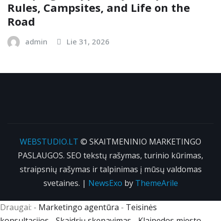
Rules, Campsites, and Life on the
Road
admin
Lie 31, 2026
WEBSTUDIO.LT
© SKAITMENINIO MARKETINGO
PASLAUGOS. SEO tekstų rašymas, turinio kūrimas,
straipsnių rašymas ir talpinimas į mūsų valdomas
svetaines.
|
NewsExo
by
ThemeArile
Draugai: -
Marketingo agentūra
-
Teisinės
konsultacijos
-
Skaidrių skenavimas
-
Klaipedos miesto