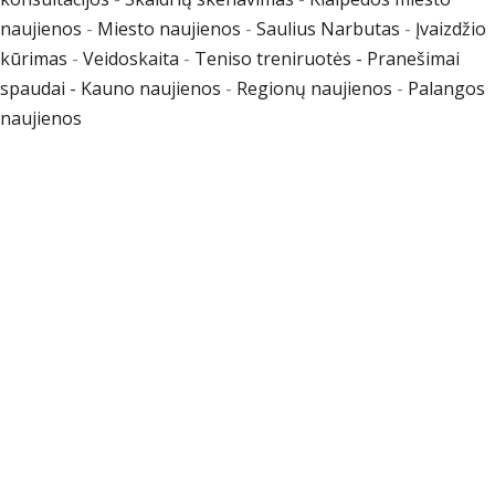
naujienos
-
Miesto naujienos
-
Saulius Narbutas
-
Įvaizdžio
kūrimas
-
Veidoskaita
-
Teniso treniruotės
- Pranešimai
spaudai -
Kauno naujienos
-
Regionų naujienos
-
Palangos
naujienos