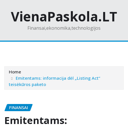
Skip
VienaPaskola.LT
to
content
Finansai,ekonomika,technologijos
Home
Emitentams: informacija dėl „Listing Act“
teisėkūros paketo
FINANSAI
Emitentams: