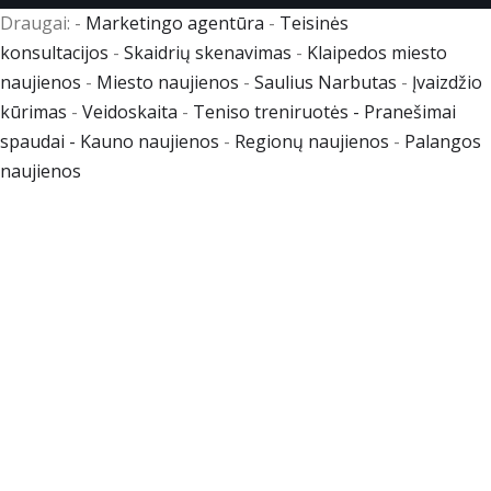
Draugai: -
Marketingo agentūra
-
Teisinės
konsultacijos
-
Skaidrių skenavimas
-
Klaipedos miesto
naujienos
-
Miesto naujienos
-
Saulius Narbutas
-
Įvaizdžio
kūrimas
-
Veidoskaita
-
Teniso treniruotės
- Pranešimai
spaudai -
Kauno naujienos
-
Regionų naujienos
-
Palangos
naujienos