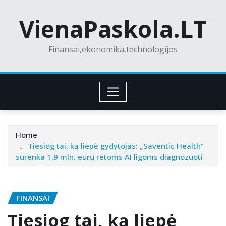
Skip
VienaPaskola.LT
to
content
Finansai,ekonomika,technologijos
Home
Tiesiog tai, ką liepė gydytojas: „Saventic Health“
surenka 1,9 mln. eurų retoms AI ligoms diagnozuoti
FINANSAI
Tiesiog tai, ką liepė