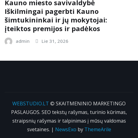
Kauno miesto savivaldybė
Iškilmingai pagerbti Kauno
šimtukininkai ir jų mokytojai:
įteiktos premijos ir padėkos
admin
Lie 31, 2026
WEBSTUDIO.LT
© SKAITMENINIO MARKETINGO
PASLAUGOS. SEO tekstų rašymas, turinio kūrimas,
straipsnių rašymas ir talpinimas į mūsų valdomas
svetaines.
|
NewsExo
by
ThemeArile