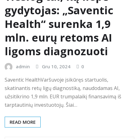
gydytojas: „Saventic
Health“ surenka 1,9
mln. eurų retoms AI
ligoms diagnozuoti
admin
Gru 10, 2024
0
Saventic HealthVaršuvoje įsikūręs startuolis,
skatinantis retų ligų diagnostiką, naudodamas AI,
užsitikrino 1,9 mln. EUR trumpalaikį finansavimą iš
tarptautinių investuotojų. Šiai…
READ MORE