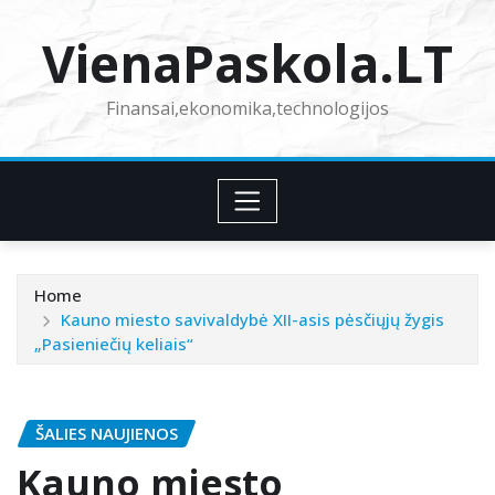
Skip
VienaPaskola.LT
to
content
Finansai,ekonomika,technologijos
Home
Kauno miesto savivaldybė XII-asis pėsčiųjų žygis
„Pasieniečių keliais“
ŠALIES NAUJIENOS
Kauno miesto