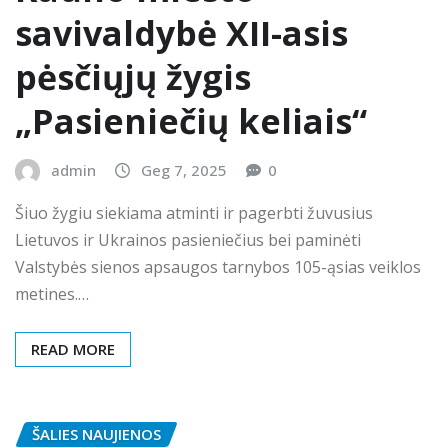
savivaldybė XII-asis
pėsčiųjų žygis
„Pasieniečių keliais“
admin
Geg 7, 2025
0
Šiuo žygiu siekiama atminti ir pagerbti žuvusius
Lietuvos ir Ukrainos pasieniečius bei paminėti
Valstybės sienos apsaugos tarnybos 105-ąsias veiklos
metines.…
READ MORE
ŠALIES NAUJIENOS