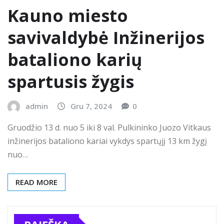
Kauno miesto
savivaldybė Inžinerijos
bataliono karių
spartusis žygis
admin
Gru 7, 2024
0
Gruodžio 13 d. nuo 5 iki 8 val. Pulkininko Juozo Vitkaus
inžinerijos bataliono kariai vykdys spartųjį 13 km žygį
nuo…
READ MORE