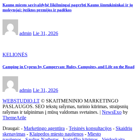
Kauno miesto savivaldybė Iškilmingai pagerbti Kauno šimtukininkai ir jų
mokytojai: įteiktos premijos ir padėkos
admin
Lie 31, 2026
KELIONĖS
Camping in Cyprus by Campervan: Rules, Campsites, and Life on the Road
admin
Lie 31, 2026
WEBSTUDIO.LT
© SKAITMENINIO MARKETINGO
PASLAUGOS. SEO tekstų rašymas, turinio kūrimas, straipsnių
rašymas ir talpinimas į mūsų valdomas svetaines.
|
NewsExo
by
ThemeArile
Draugai: -
Marketingo agentūra
-
Teisinės konsultacijos
-
Skaidrių
skenavimas
-
Klaipedos miesto naujienos
-
Miesto
naujienos
-
Saulius Narbutas
-
Įvaizdžio kūrimas
-
Veidoskaita
-