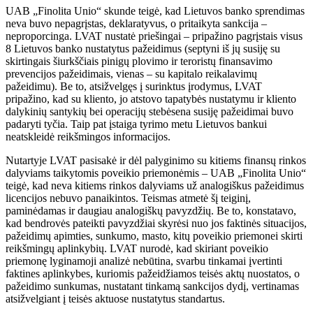
UAB „Finolita Unio“ skunde teigė, kad Lietuvos banko sprendimas
neva buvo nepagrįstas, deklaratyvus, o pritaikyta sankcija –
neproporcinga. LVAT nustatė priešingai – pripažino pagrįstais visus
8 Lietuvos banko nustatytus pažeidimus (septyni iš jų susiję su
skirtingais šiurkščiais pinigų plovimo ir teroristų finansavimo
prevencijos pažeidimais, vienas – su kapitalo reikalavimų
pažeidimu). Be to, atsižvelgęs į surinktus įrodymus, LVAT
pripažino, kad su kliento, jo atstovo tapatybės nustatymu ir kliento
dalykinių santykių bei operacijų stebėsena susiję pažeidimai buvo
padaryti tyčia. Taip pat įstaiga tyrimo metu Lietuvos bankui
neatskleidė reikšmingos informacijos.
Nutartyje LVAT pasisakė ir dėl palyginimo su kitiems finansų rinkos
dalyviams taikytomis poveikio priemonėmis – UAB „Finolita Unio“
teigė, kad neva kitiems rinkos dalyviams už analogiškus pažeidimus
licencijos nebuvo panaikintos. Teismas atmetė šį teiginį,
paminėdamas ir daugiau analogiškų pavyzdžių. Be to, konstatavo,
kad bendrovės pateikti pavyzdžiai skyrėsi nuo jos faktinės situacijos,
pažeidimų apimties, sunkumo, masto, kitų poveikio priemonei skirti
reikšmingų aplinkybių. LVAT nurodė, kad skiriant poveikio
priemonę lyginamoji analizė nebūtina, svarbu tinkamai įvertinti
faktines aplinkybes, kuriomis pažeidžiamos teisės aktų nuostatos, o
pažeidimo sunkumas, nustatant tinkamą sankcijos dydį, vertinamas
atsižvelgiant į teisės aktuose nustatytus standartus.