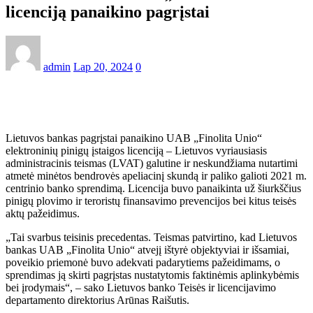
licenciją panaikino pagrįstai
admin
Lap 20, 2024
0
Lietuvos bankas pagrįstai panaikino UAB „Finolita Unio“
elektroninių pinigų įstaigos licenciją – Lietuvos vyriausiasis
administracinis teismas (LVAT) galutine ir neskundžiama nutartimi
atmetė minėtos bendrovės apeliacinį skundą ir paliko galioti 2021 m.
centrinio banko sprendimą. Licencija buvo panaikinta už šiurkščius
pinigų plovimo ir teroristų finansavimo prevencijos bei kitus teisės
aktų pažeidimus.
„Tai svarbus teisinis precedentas. Teismas patvirtino, kad Lietuvos
bankas UAB „Finolita Unio“ atvejį ištyrė objektyviai ir išsamiai,
poveikio priemonė buvo adekvati padarytiems pažeidimams, o
sprendimas ją skirti pagrįstas nustatytomis faktinėmis aplinkybėmis
bei įrodymais“, – sako Lietuvos banko Teisės ir licencijavimo
departamento direktorius Arūnas Raišutis.