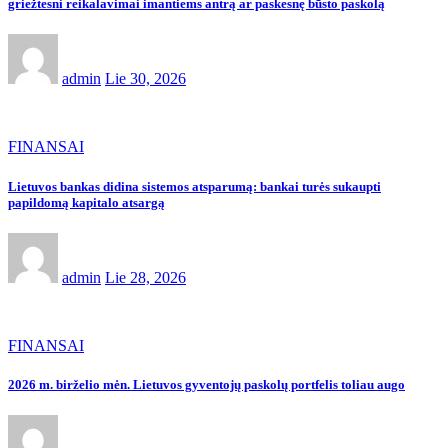
griežtesni reikalavimai imantiems antrą ar paskesnę būsto paskolą
admin
Lie 30, 2026
FINANSAI
Lietuvos bankas didina sistemos atsparumą: bankai turės sukaupti
papildomą kapitalo atsargą
admin
Lie 28, 2026
FINANSAI
2026 m. birželio mėn. Lietuvos gyventojų paskolų portfelis toliau augo