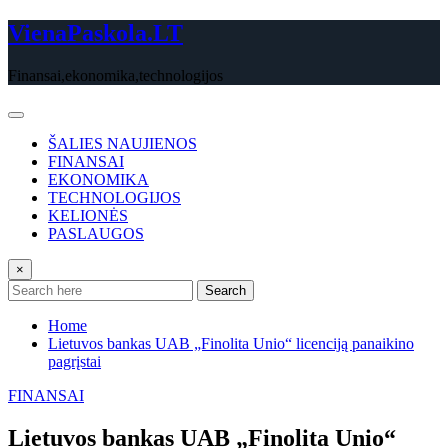
Skip
VienaPaskola.LT
to
content
Finansai,ekonomika,technologijos
ŠALIES NAUJIENOS
FINANSAI
EKONOMIKA
TECHNOLOGIJOS
KELIONĖS
PASLAUGOS
×
Search
Home
Lietuvos bankas UAB „Finolita Unio“ licenciją panaikino
pagrįstai
FINANSAI
Lietuvos bankas UAB „Finolita Unio“