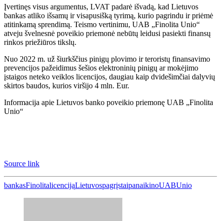
Įvertinęs visus argumentus, LVAT padarė išvadą, kad Lietuvos
bankas atliko išsamų ir visapusišką tyrimą, kurio pagrindu ir priėmė
atitinkamą sprendimą. Teismo vertinimu, UAB „Finolita Unio“
atveju švelnesnė poveikio priemonė nebūtų leidusi pasiekti finansų
rinkos priežiūros tikslų.
Nuo 2022 m. už šiurkščius pinigų plovimo ir teroristų finansavimo
prevencijos pažeidimus šešios elektroninių pinigų ar mokėjimo
įstaigos neteko veiklos licencijos, daugiau kaip dvidešimčiai dalyvių
skirtos baudos, kurios viršijo 4 mln. Eur.
Informacija apie Lietuvos banko poveikio priemonę UAB „Finolita
Unio“
Source link
bankas
Finolita
licenciją
Lietuvos
pagrįstai
panaikino
UAB
Unio