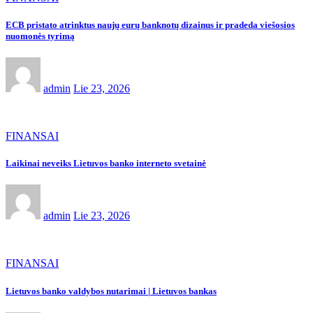
ECB pristato atrinktus naujų eurų banknotų dizainus ir pradeda viešosios
nuomonės tyrimą
admin
Lie 23, 2026
FINANSAI
Laikinai neveiks Lietuvos banko interneto svetainė
admin
Lie 23, 2026
FINANSAI
Lietuvos banko valdybos nutarimai | Lietuvos bankas