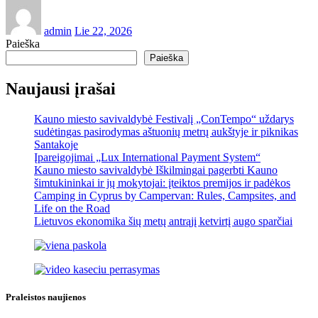
admin
Lie 22, 2026
Paieška
Paieška
Naujausi įrašai
Kauno miesto savivaldybė Festivalį „ConTempo“ uždarys
sudėtingas pasirodymas aštuonių metrų aukštyje ir piknikas
Santakoje
Įpareigojimai „Lux International Payment System“
Kauno miesto savivaldybė Iškilmingai pagerbti Kauno
šimtukininkai ir jų mokytojai: įteiktos premijos ir padėkos
Camping in Cyprus by Campervan: Rules, Campsites, and
Life on the Road
Lietuvos ekonomika šių metų antrąjį ketvirtį augo sparčiai
Praleistos naujienos