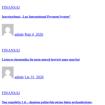
FINANSAI
Įpareigojimai „Lux International Payment System“
admin
Rgp 4, 2026
FINANSAI
Lietuvos ekonomika šių metų antrąjį ketvirtį augo sparčiai
admin
Lie 31, 2026
FINANSAI
Nuo rugpjūčio 1 d. – daugiau galimybių pirmą būstą perkantiesiems,