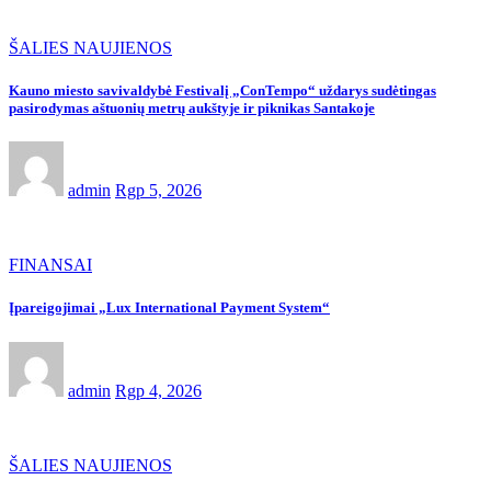
ŠALIES NAUJIENOS
Kauno miesto savivaldybė Festivalį „ConTempo“ uždarys sudėtingas
pasirodymas aštuonių metrų aukštyje ir piknikas Santakoje
admin
Rgp 5, 2026
FINANSAI
Įpareigojimai „Lux International Payment System“
admin
Rgp 4, 2026
ŠALIES NAUJIENOS