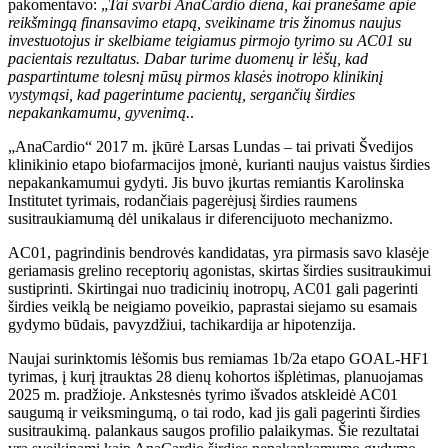
pakomentavo: „
Tai svarbi AnaCardio diena, kai pranešame apie
reikšmingą finansavimo etapą, sveikiname tris žinomus naujus
investuotojus ir skelbiame teigiamus pirmojo tyrimo su AC01 su
pacientais rezultatus. Dabar turime duomenų ir lėšų, kad
paspartintume tolesnį mūsų pirmos klasės inotropo klinikinį
vystymąsi, kad pagerintume pacientų, sergančių širdies
nepakankamumu, gyvenimą.
.
„AnaCardio“ 2017 m. įkūrė Larsas Lundas – tai privati ​​Švedijos
klinikinio etapo biofarmacijos įmonė, kurianti naujus vaistus širdies
nepakankamumui gydyti. Jis buvo įkurtas remiantis Karolinska
Institutet tyrimais, rodančiais pagerėjusį širdies raumens
susitraukiamumą dėl unikalaus ir diferencijuoto mechanizmo.
AC01, pagrindinis bendrovės kandidatas, yra pirmasis savo klasėje
geriamasis grelino receptorių agonistas, skirtas širdies susitraukimui
sustiprinti. Skirtingai nuo tradicinių inotropų, AC01 gali pagerinti
širdies veiklą be neigiamo poveikio, paprastai siejamo su esamais
gydymo būdais, pavyzdžiui, tachikardija ar hipotenzija.
Naujai surinktomis lėšomis bus remiamas 1b/2a etapo GOAL-HF1
tyrimas, į kurį įtrauktas 28 dienų kohortos išplėtimas, planuojamas
2025 m. pradžioje. Ankstesnės tyrimo išvados atskleidė AC01
saugumą ir veiksmingumą, o tai rodo, kad jis gali pagerinti širdies
susitraukimą. palankaus saugos profilio palaikymas. Šie rezultatai