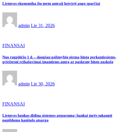
Lietuvos ekonomika šių metų antrąjį ketvirtį augo sparčiai
admin
Lie 31, 2026
FINANSAI
Nuo rugpjūčio 1 d. – daugiau galimybių pirmą būstą perkantiesiems,
griežtesni reikalavimai imantiems antrą ar paskesnę būsto paskolą
admin
Lie 30, 2026
FINANSAI
Lietuvos bankas didina sistemos atsparumą: bankai turės sukaupti
papildomą kapitalo atsargą