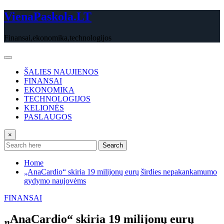
Skip
VienaPaskola.LT
to
content
Finansai,ekonomika,technologijos
ŠALIES NAUJIENOS
FINANSAI
EKONOMIKA
TECHNOLOGIJOS
KELIONĖS
PASLAUGOS
×
Search
Home
„AnaCardio“ skiria 19 milijonų eurų širdies nepakankamumo
gydymo naujovėms
FINANSAI
„AnaCardio“ skiria 19 milijonų eurų