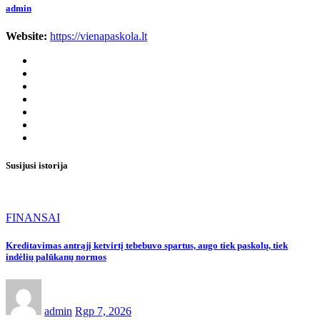
admin
Website:
https://vienapaskola.lt
Susijusi istorija
FINANSAI
Kreditavimas antrąjį ketvirtį tebebuvo spartus, augo tiek paskolų, tiek
indėlių palūkanų normos
admin
Rgp 7, 2026