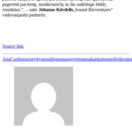
pagerinti pacientų, susiduriančių su šia sudėtinga būkle,
rezultatus.
“, – sakė
Johanas Kördelis
„Sound Bioventures“
vadovaujantis partneris.
Source link
AnaCardio
eurų
gydymo
milijonų
naujovėms
nepakankamumo
širdies
ski