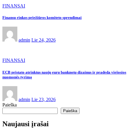
FINANSAI
Finansų rinkos priežiūros komiteto sprendimai
admin
Lie 24, 2026
FINANSAI
ECB pristato atrinktus naujų eurų banknotų dizainus ir pradeda viešosios
nuomonės tyrimą
admin
Lie 23, 2026
Paieška
Paieška
Naujausi įrašai