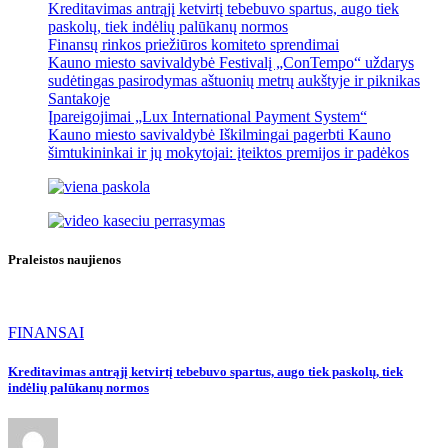
Kreditavimas antrąjį ketvirtį tebebuvo spartus, augo tiek
paskolų, tiek indėlių palūkanų normos
Finansų rinkos priežiūros komiteto sprendimai
Kauno miesto savivaldybė Festivalį „ConTempo“ uždarys
sudėtingas pasirodymas aštuonių metrų aukštyje ir piknikas
Santakoje
Įpareigojimai „Lux International Payment System“
Kauno miesto savivaldybė Iškilmingai pagerbti Kauno
šimtukininkai ir jų mokytojai: įteiktos premijos ir padėkos
Praleistos naujienos
FINANSAI
Kreditavimas antrąjį ketvirtį tebebuvo spartus, augo tiek paskolų, tiek
indėlių palūkanų normos