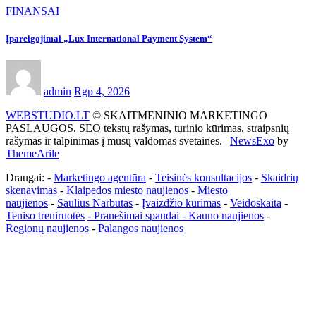
FINANSAI
Įpareigojimai „Lux International Payment System“
admin
Rgp 4, 2026
WEBSTUDIO.LT
© SKAITMENINIO MARKETINGO
PASLAUGOS. SEO tekstų rašymas, turinio kūrimas, straipsnių
rašymas ir talpinimas į mūsų valdomas svetaines.
|
NewsExo
by
ThemeArile
Draugai: -
Marketingo agentūra
-
Teisinės konsultacijos
-
Skaidrių
skenavimas
-
Klaipedos miesto naujienos
-
Miesto
naujienos
-
Saulius Narbutas
-
Įvaizdžio kūrimas
-
Veidoskaita
-
Teniso treniruotės
- Pranešimai spaudai -
Kauno naujienos
-
Regionų naujienos
-
Palangos naujienos