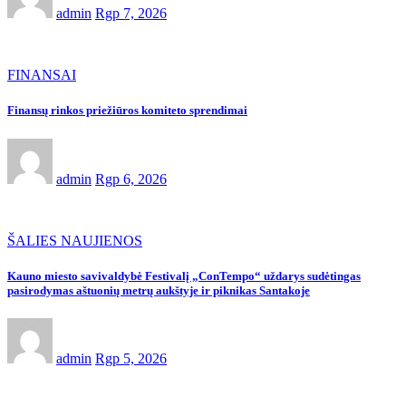
admin
Rgp 7, 2026
FINANSAI
Finansų rinkos priežiūros komiteto sprendimai
admin
Rgp 6, 2026
ŠALIES NAUJIENOS
Kauno miesto savivaldybė Festivalį „ConTempo“ uždarys sudėtingas
pasirodymas aštuonių metrų aukštyje ir piknikas Santakoje
admin
Rgp 5, 2026