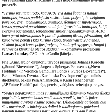
yra sveikinami kaip AnaCardio širdies nepakankamumo gydymo
proveržis.
“
Tyrimo rezultatai rodo, kad AC01 yra daug žadantis naujas
inotropas, turintis padidėjusio susitraukimo požymių be neigiamo
poveikio, pvz., tachikardijos, aritmijos, išemijos ar hipotenzijos,
kurios paprastai pastebimos naudojant įprastinius inotropus, kai jie
skiriami pacientams, sergantiems širdies nepakankamumu. AC01
buvo gerai toleruojamas ir parodė įtikinamą tikslinį įsitraukimą, dėl
kurio verta pereiti į kitą kūrimo etapą, tiriant vaistą 28 dienas,
siekiant įrodyti koncepcijos įrodymą ir sudaryti sąlygas pažangai į
vėlyvosios klinikinės plėtros stadiją.
“, – komentavo profesorius
Larsas Lundas,
CSO ir AnaCardio įkūrėjas.
Prie „AnaCardio“ direktorių tarybos prisijungia Johanas Kördelis
(„Sound Bioventures“), Jørgenas Søbergas Petersenas („Novo
Holdings“) ir Veronica Gambillara Fonck („Pureos Bioventures“).
Be to, Viktoras Drvota, „Karolinska Development“ generalinis
direktorius, pakeis Perą Anianssoną, o Karin Hehenberger,
„3BFuture Health“ patarėja, pereis į valdybos stebėtojo pareigas.
“
Širdies nepakankamumas su sumažėjusia išstūmimo frakcija išlieka
pagrindinis nepatenkintas medicininis poreikis, turintis įtakos
milijonams gyvybių visame pasaulyje. Džiaugiamės galėdami būti
šios novatoriškos iniciatyvos dalimi ir didžiuojamės galėdami
paremti naujos terapinės parinkties kūrimą, kuri gali žymiai