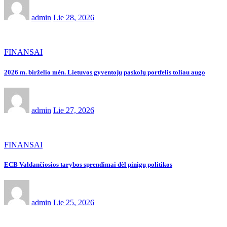
admin
Lie 28, 2026
FINANSAI
2026 m. birželio mėn. Lietuvos gyventojų paskolų portfelis toliau augo
admin
Lie 27, 2026
FINANSAI
ECB Valdančiosios tarybos sprendimai dėl pinigų politikos
admin
Lie 25, 2026