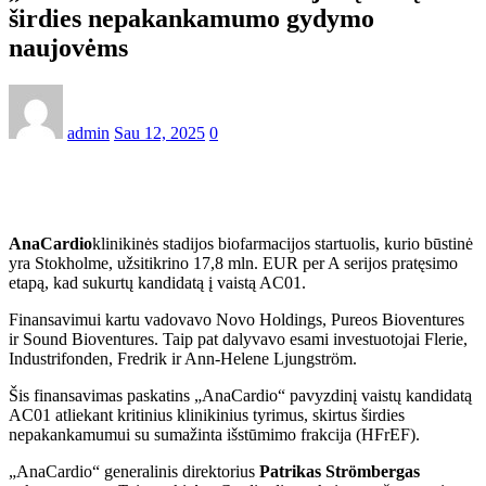
širdies nepakankamumo gydymo
naujovėms
admin
Sau 12, 2025
0
AnaCardio
klinikinės stadijos biofarmacijos startuolis, kurio būstinė
yra Stokholme, užsitikrino 17,8 mln. EUR per A serijos pratęsimo
etapą, kad sukurtų kandidatą į vaistą AC01.
Finansavimui kartu vadovavo Novo Holdings, Pureos Bioventures
ir Sound Bioventures. Taip pat dalyvavo esami investuotojai Flerie,
Industrifonden, Fredrik ir Ann-Helene Ljungström.
Šis finansavimas paskatins „AnaCardio“ pavyzdinį vaistų kandidatą
AC01 atliekant kritinius klinikinius tyrimus, skirtus širdies
nepakankamumui su sumažinta išstūmimo frakcija (HFrEF).
„AnaCardio“ generalinis direktorius
Patrikas Strömbergas