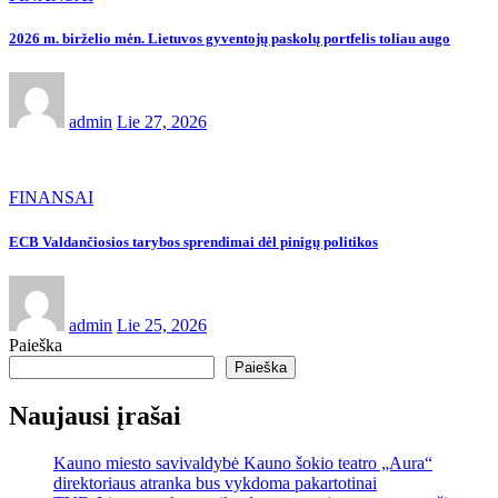
2026 m. birželio mėn. Lietuvos gyventojų paskolų portfelis toliau augo
admin
Lie 27, 2026
FINANSAI
ECB Valdančiosios tarybos sprendimai dėl pinigų politikos
admin
Lie 25, 2026
Paieška
Paieška
Naujausi įrašai
Kauno miesto savivaldybė Kauno šokio teatro „Aura“
direktoriaus atranka bus vykdoma pakartotinai