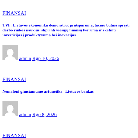
FINANSAI
TVF: Lietuvos ekonomika demonstruoja atsparumą, tačiau būtina spręsti
darbo rinkos iššūkius, stiprinti viešųjų finansų tvarumą ir skatinti
investicijas į produktyvumą bei inovacijas
admin
Rgp 10, 2026
FINANSAI
Nemaloni gimstamumo aritmetika | Lietuvos bankas
admin
Rgp 8, 2026
FINANSAI