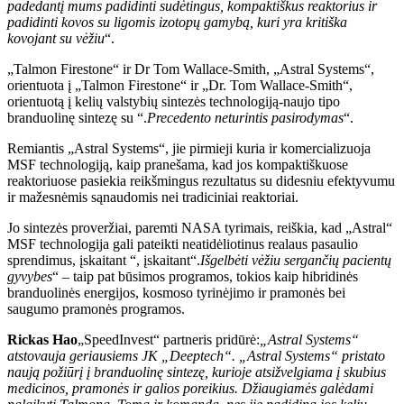
padedantį mums padidinti sudėtingus, kompaktiškus reaktorius ir
padidinti kovos su ligomis izotopų gamybą, kuri yra kritiška
kovojant su vėžiu
“.
„Talmon Firestone“ ir Dr Tom Wallace-Smith, „Astral Systems“,
orientuota į „Talmon Firestone“ ir „Dr. Tom Wallace-Smith“,
orientuotą į kelių valstybių sintezės technologiją-naujo tipo
branduolinę sintezę su “.
Precedento neturintis pasirodymas
“.
Remiantis „Astral Systems“, jie pirmieji kuria ir komercializuoja
MSF technologiją, kaip pranešama, kad jos kompaktiškuose
reaktoriuose pasiekia reikšmingus rezultatus su didesniu efektyvumu
ir mažesnėmis sąnaudomis nei tradiciniai reaktoriai.
Jo sintezės proveržiai, paremti NASA tyrimais, reiškia, kad „Astral“
MSF technologija gali pateikti neatidėliotinus realaus pasaulio
sprendimus, įskaitant “, įskaitant“.
Išgelbėti vėžiu sergančių pacientų
gyvybes
“ – taip pat būsimos programos, tokios kaip hibridinės
branduolinės energijos, kosmoso tyrinėjimo ir pramonės bei
saugumo pramonės programos.
Rickas Hao
„SpeedInvest“ partneris pridūrė:
„Astral Systems“
atstovauja geriausiems JK „Deeptech“. „Astral Systems“ pristato
naują požiūrį į branduolinę sintezę, kurioje atsižvelgiama į skubius
medicinos, pramonės ir galios poreikius. Džiaugiamės galėdami