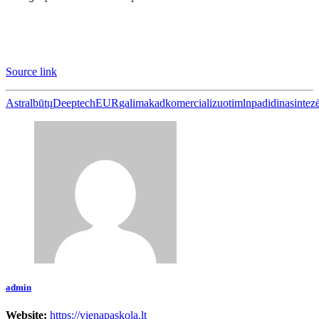
Source link
Astral
būtų
Deeptech
EUR
galima
kad
komercializuoti
mln
padidina
sintez
admin
Website:
https://vienapaskola.lt