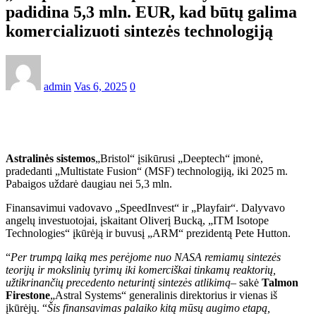
padidina 5,3 mln. EUR, kad būtų galima
komercializuoti sintezės technologiją
admin
Vas 6, 2025
0
Astralinės sistemos
„Bristol“ įsikūrusi „Deeptech“ įmonė,
pradedanti „Multistate Fusion“ (MSF) technologiją, iki 2025 m.
Pabaigos uždarė daugiau nei 5,3 mln.
Finansavimui vadovavo „SpeedInvest“ ir „Playfair“. Dalyvavo
angelų investuotojai, įskaitant Oliverį Bucką, „ITM Isotope
Technologies“ įkūrėją ir buvusį „ARM“ prezidentą Pete Hutton.
“
Per trumpą laiką mes perėjome nuo NASA remiamų sintezės
teorijų ir mokslinių tyrimų iki komerciškai tinkamų reaktorių,
užtikrinančių precedento neturintį sintezės atlikimą
– sakė
Talmon
Firestone
„Astral Systems“ generalinis direktorius ir vienas iš
įkūrėjų. “
Šis finansavimas palaiko kitą mūsų augimo etapą,