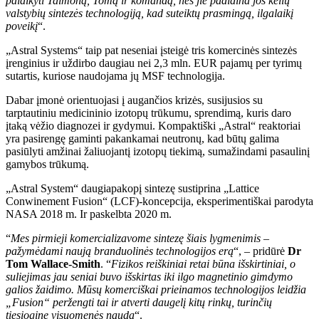
palaikyti Talmoną, Tomą ir komandą, nes jie padidina jos kelių
valstybių sintezės technologiją, kad suteiktų prasmingą, ilgalaikį
poveikį
“.
„Astral Systems“ taip pat neseniai įsteigė tris komercinės sintezės
įrenginius ir uždirbo daugiau nei 2,3 mln. EUR pajamų per tyrimų
sutartis, kuriose naudojama jų MSF technologija.
Dabar įmonė orientuojasi į augančios krizės, susijusios su
tarptautiniu medicininio izotopų trūkumu, sprendimą, kuris daro
įtaką vėžio diagnozei ir gydymui. Kompaktiški „Astral“ reaktoriai
yra pasirengę gaminti pakankamai neutronų, kad būtų galima
pasiūlyti amžinai žaliuojantį izotopų tiekimą, sumažindami pasaulinį
gamybos trūkumą.
„Astral System“ daugiapakopį sintezę sustiprina „Lattice
Conwinement Fusion“ (LCF)-koncepcija, eksperimentiškai parodyta
NASA 2018 m. Ir paskelbta 2020 m.
“
Mes pirmieji komercializavome sintezę šiais lygmenimis –
pažymėdami naują branduolinės technologijos erą
“, – pridūrė
Dr
Tom Wallace-Smith
. “
Fizikos reiškiniai retai būna išskirtiniai, o
suliejimas jau seniai buvo išskirtas iki ilgo magnetinio gimdymo
galios žaidimo. Mūsų komerciškai prieinamos technologijos leidžia
„Fusion“ peržengti tai ir atverti daugelį kitų rinkų, turinčių
tiesioginę visuomenės naudą
“.