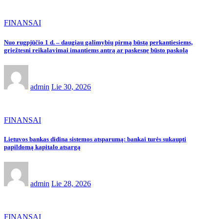
FINANSAI
Nuo rugpjūčio 1 d. – daugiau galimybių pirmą būstą perkantiesiems,
griežtesni reikalavimai imantiems antrą ar paskesnę būsto paskolą
admin
Lie 30, 2026
FINANSAI
Lietuvos bankas didina sistemos atsparumą: bankai turės sukaupti
papildomą kapitalo atsargą
admin
Lie 28, 2026
FINANSAI