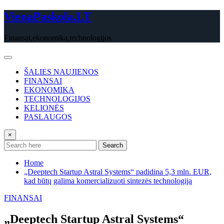
Skip
VienaPaskola.LT
to
content
Finansai,ekonomika,technologijos
ŠALIES NAUJIENOS
FINANSAI
EKONOMIKA
TECHNOLOGIJOS
KELIONĖS
PASLAUGOS
×
Search
Home
„Deeptech Startup Astral Systems“ padidina 5,3 mln. EUR,
kad būtų galima komercializuoti sintezės technologiją
FINANSAI
„Deeptech Startup Astral Systems“