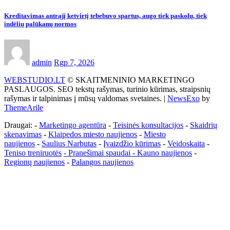
Kreditavimas antrąjį ketvirtį tebebuvo spartus, augo tiek paskolų, tiek
indėlių palūkanų normos
admin
Rgp 7, 2026
WEBSTUDIO.LT
© SKAITMENINIO MARKETINGO
PASLAUGOS. SEO tekstų rašymas, turinio kūrimas, straipsnių
rašymas ir talpinimas į mūsų valdomas svetaines.
|
NewsExo
by
ThemeArile
Draugai: -
Marketingo agentūra
-
Teisinės konsultacijos
-
Skaidrių
skenavimas
-
Klaipedos miesto naujienos
-
Miesto
naujienos
-
Saulius Narbutas
-
Įvaizdžio kūrimas
-
Veidoskaita
-
Teniso treniruotės
- Pranešimai spaudai -
Kauno naujienos
-
Regionų naujienos
-
Palangos naujienos