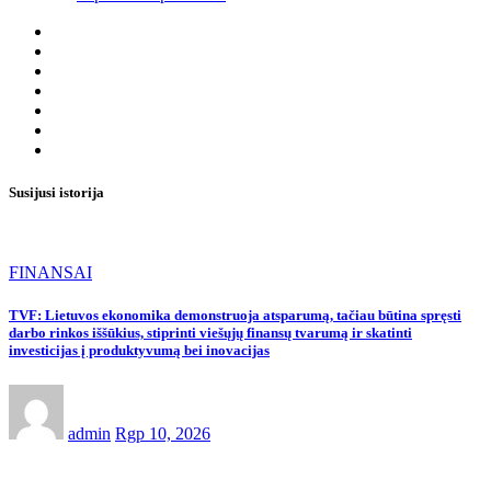
Susijusi istorija
FINANSAI
TVF: Lietuvos ekonomika demonstruoja atsparumą, tačiau būtina spręsti
darbo rinkos iššūkius, stiprinti viešųjų finansų tvarumą ir skatinti
investicijas į produktyvumą bei inovacijas
admin
Rgp 10, 2026