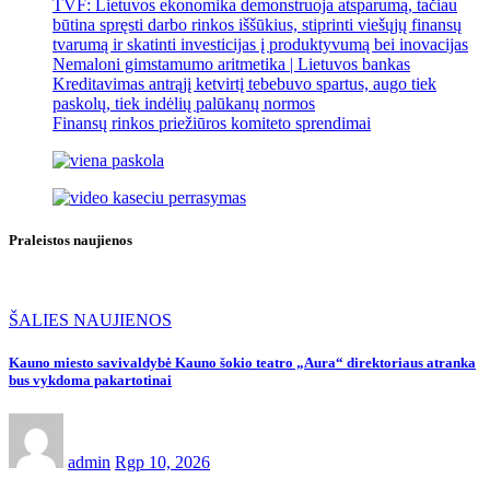
TVF: Lietuvos ekonomika demonstruoja atsparumą, tačiau
būtina spręsti darbo rinkos iššūkius, stiprinti viešųjų finansų
tvarumą ir skatinti investicijas į produktyvumą bei inovacijas
Nemaloni gimstamumo aritmetika | Lietuvos bankas
Kreditavimas antrąjį ketvirtį tebebuvo spartus, augo tiek
paskolų, tiek indėlių palūkanų normos
Finansų rinkos priežiūros komiteto sprendimai
Praleistos naujienos
ŠALIES NAUJIENOS
Kauno miesto savivaldybė Kauno šokio teatro „Aura“ direktoriaus atranka
bus vykdoma pakartotinai
admin
Rgp 10, 2026