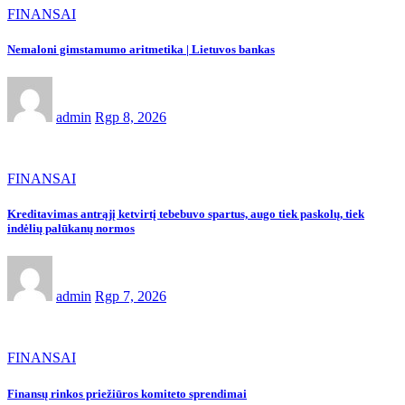
FINANSAI
Nemaloni gimstamumo aritmetika | Lietuvos bankas
admin
Rgp 8, 2026
FINANSAI
Kreditavimas antrąjį ketvirtį tebebuvo spartus, augo tiek paskolų, tiek
indėlių palūkanų normos
admin
Rgp 7, 2026
FINANSAI
Finansų rinkos priežiūros komiteto sprendimai