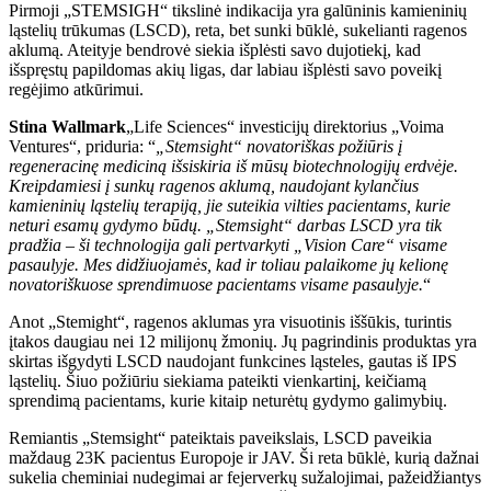
Pirmoji „STEMSIGH“ tikslinė indikacija yra galūninis kamieninių
ląstelių trūkumas (LSCD), reta, bet sunki būklė, sukelianti ragenos
aklumą. Ateityje bendrovė siekia išplėsti savo dujotiekį, kad
išspręstų papildomas akių ligas, dar labiau išplėsti savo poveikį
regėjimo atkūrimui.
Stina Wallmark
„Life Sciences“ investicijų direktorius „Voima
Ventures“, priduria: “
„Stemsight“ novatoriškas požiūris į
regeneracinę mediciną išsiskiria iš mūsų biotechnologijų erdvėje.
Kreipdamiesi į sunkų ragenos aklumą, naudojant kylančius
kamieninių ląstelių terapiją, jie suteikia vilties pacientams, kurie
neturi esamų gydymo būdų. „Stemsight“ darbas LSCD yra tik
pradžia – ši technologija gali pertvarkyti „Vision Care“ visame
pasaulyje. Mes didžiuojamės, kad ir toliau palaikome jų kelionę
novatoriškuose sprendimuose pacientams visame pasaulyje.
“
Anot „Stemight“, ragenos aklumas yra visuotinis iššūkis, turintis
įtakos daugiau nei 12 milijonų žmonių. Jų pagrindinis produktas yra
skirtas išgydyti LSCD naudojant funkcines ląsteles, gautas iš IPS
ląstelių. Šiuo požiūriu siekiama pateikti vienkartinį, keičiamą
sprendimą pacientams, kurie kitaip neturėtų gydymo galimybių.
Remiantis „Stemsight“ pateiktais paveikslais, LSCD paveikia
maždaug 23K pacientus Europoje ir JAV. Ši reta būklė, kurią dažnai
sukelia cheminiai nudegimai ar fejerverkų sužalojimai, pažeidžiantys