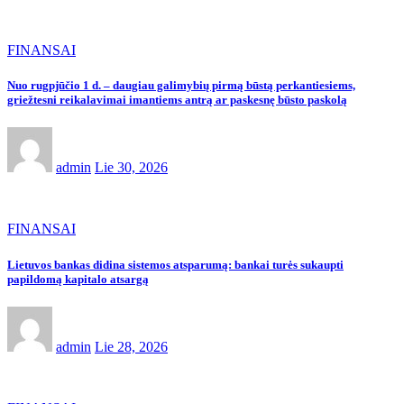
FINANSAI
Nuo rugpjūčio 1 d. – daugiau galimybių pirmą būstą perkantiesiems,
griežtesni reikalavimai imantiems antrą ar paskesnę būsto paskolą
admin
Lie 30, 2026
FINANSAI
Lietuvos bankas didina sistemos atsparumą: bankai turės sukaupti
papildomą kapitalo atsargą
admin
Lie 28, 2026