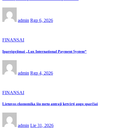
admin
Rgp 6, 2026
FINANSAI
Įpareigojimai „Lux International Payment System“
admin
Rgp 4, 2026
FINANSAI
Lietuvos ekonomika šių metų antrąjį ketvirtį augo sparčiai
admin
Lie 31, 2026