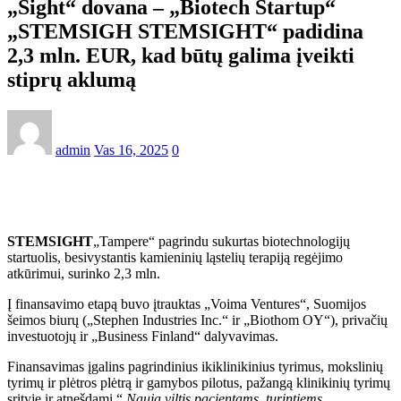
„Sight“ dovana – „Biotech Startup“
„STEMSIGH STEMSIGHT“ padidina
2,3 mln. EUR, kad būtų galima įveikti
stiprų aklumą
admin
Vas 16, 2025
0
STEMSIGHT
„Tampere“ pagrindu sukurtas biotechnologijų
startuolis, besivystantis kamieninių ląstelių terapiją regėjimo
atkūrimui, surinko 2,3 mln.
Į finansavimo etapą buvo įtrauktas „Voima Ventures“, Suomijos
šeimos biurų („Stephen Industries Inc.“ ir „Biothom OY“), privačių
investuotojų ir „Business Finland“ dalyvavimas.
Finansavimas įgalins pagrindinius ikiklinikinius tyrimus, mokslinių
tyrimų ir plėtros plėtrą ir gamybos pilotus, pažangą klinikinių tyrimų
srityje ir atnešdami “.
Nauja viltis pacientams, turintiems