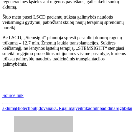
regeneracines ląsteles ant ragenos paviršiaus, gali sukelti sunkų
aklumą.
Šiuo metu pusei LSCD pacientų trūksta galimybės naudotis
veiksmingu gydymu, pabrėžiant skubų naujų terapinių sprendimų
poreikį.
Be LSCD, „Stemsight“ planuoja spręsti pasaulinį donorų ragenų
trūkumą – 12,7 mln. Žmonių laukia transplantacijos. Sukūręs
keičiamąjį, ne lentynos ląstelių terapiją, „STEMSIGHT“ stengiasi
suteikti regėjimo procedūras milijonams visame pasaulyje, kuriems
trūksta galimybių naudotis tradicinėmis transplantacijos
galimybėmis.
Source link
aklumą
Biotech
būtų
dovana
EUR
galima
įveikti
kad
mln
padidina
Sight
Sta