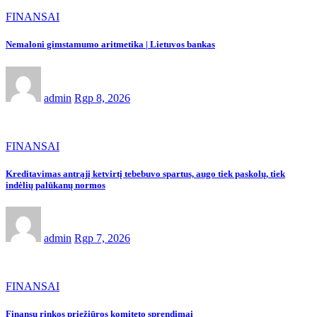
FINANSAI
Nemaloni gimstamumo aritmetika | Lietuvos bankas
admin
Rgp 8, 2026
FINANSAI
Kreditavimas antrąjį ketvirtį tebebuvo spartus, augo tiek paskolų, tiek
indėlių palūkanų normos
admin
Rgp 7, 2026
FINANSAI
Finansų rinkos priežiūros komiteto sprendimai