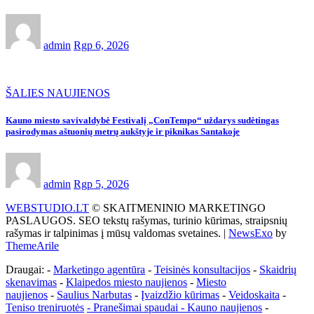
admin
Rgp 6, 2026
ŠALIES NAUJIENOS
Kauno miesto savivaldybė Festivalį „ConTempo“ uždarys sudėtingas
pasirodymas aštuonių metrų aukštyje ir piknikas Santakoje
admin
Rgp 5, 2026
WEBSTUDIO.LT
© SKAITMENINIO MARKETINGO
PASLAUGOS. SEO tekstų rašymas, turinio kūrimas, straipsnių
rašymas ir talpinimas į mūsų valdomas svetaines.
|
NewsExo
by
ThemeArile
Draugai: -
Marketingo agentūra
-
Teisinės konsultacijos
-
Skaidrių
skenavimas
-
Klaipedos miesto naujienos
-
Miesto
naujienos
-
Saulius Narbutas
-
Įvaizdžio kūrimas
-
Veidoskaita
-
Teniso treniruotės
- Pranešimai spaudai -
Kauno naujienos
-