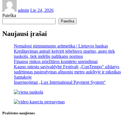
admin
Lie 24, 2026
Paieška
Paieška
Naujausi įrašai
Nemaloni gimstamumo aritmetika | Lietuvos bankas
Kreditavimas antrąjį ketvirtį tebebuvo spartus, augo tiek
paskolų, tiek indėlių palūkanų normos
Finansų rinkos priežiūros komiteto sprendimai
Kauno miesto savivaldybė Festivalį „ConTempo“ uždarys
sudėtingas pasirodymas aštuonių metrų aukštyje ir piknikas
Santakoje
Įpareigojimai „Lux International Payment System“
Praleistos naujienos