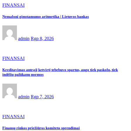
FINANSAI
Nemaloni gimstamumo aritmetika | Lietuvos bankas
admin
Rgp 8, 2026
FINANSAI
Kreditavimas antrąjį ketvirtį tebebuvo spartus, augo tiek paskolų, tiek
indėlių palūkanų normos
admin
Rgp 7, 2026
FINANSAI
Finansų rinkos priežiūros komiteto sprendimai