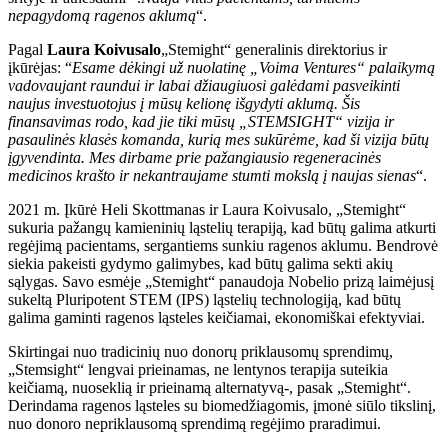
nepagydomą ragenos aklumą
“.
Pagal
Laura Koivusalo
„Stemight“ generalinis direktorius ir
įkūrėjas: “
Esame dėkingi už nuolatinę „Voima Ventures“ palaikymą
vadovaujant raundui ir labai džiaugiuosi galėdami pasveikinti
naujus investuotojus į mūsų kelionę išgydyti aklumą. Šis
finansavimas rodo, kad jie tiki mūsų „STEMSIGHT“ vizija ir
pasaulinės klasės komanda, kurią mes sukūrėme, kad ši vizija būtų
įgyvendinta. Mes dirbame prie pažangiausio regeneracinės
medicinos krašto ir nekantraujame stumti mokslą į naujas sienas
“.
2021 m. Įkūrė Heli Skottmanas ir Laura Koivusalo, „Stemight“
sukuria pažangų kamieninių ląstelių terapiją, kad būtų galima atkurti
regėjimą pacientams, sergantiems sunkiu ragenos aklumu. Bendrovė
siekia pakeisti gydymo galimybes, kad būtų galima sekti akių
sąlygas. Savo esmėje „Stemight“ panaudoja Nobelio prizą laimėjusį
sukeltą Pluripotent STEM (IPS) ląstelių technologiją, kad būtų
galima gaminti ragenos ląsteles keičiamai, ekonomiškai efektyviai.
Skirtingai nuo tradicinių nuo donorų priklausomų sprendimų,
„Stemsight“ lengvai prieinamas, ne lentynos terapija suteikia
keičiamą, nuoseklią ir prieinamą alternatyvą-, pasak „Stemight“.
Derindama ragenos ląsteles su biomedžiagomis, įmonė siūlo tikslinį,
nuo donoro nepriklausomą sprendimą regėjimo praradimui.